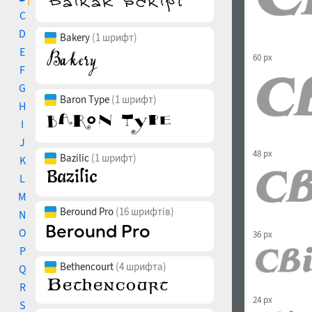
C
D
Bakery
(1 шрифт)
E
60 px
F
G
Baron Type
(1 шрифт)
H
I
J
48 px
Bazilic
(1 шрифт)
K
L
M
Beround Pro
(16 шрифтів)
N
O
36 px
P
Bethencourt
(4 шрифта)
Q
R
24 px
S