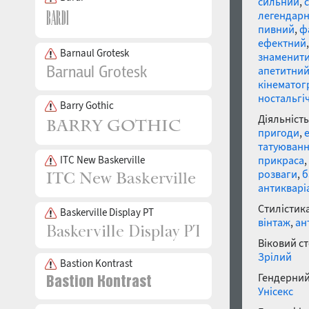
сильний
,
легендар
пивний
,
ф
ефектний
Barnaul Grotesk
знаменит
апетитни
кінематог
ностальгі
Barry Gothic
Діяльність
пригоди
,
татуюван
ITC New Baskerville
прикраса
,
розваги
,
б
антикварі
Стилістика
Baskerville Display PT
вінтаж
,
ан
Віковий с
Зрілий
Bastion Kontrast
Гендерний
Унісекс