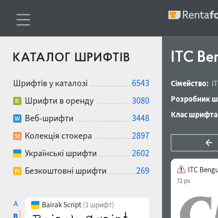
ITC Ben
КАТАЛОГ ШРИФТІВ
Шрифтів у каталозі
6543
Сімейство:
I
Розробник ш
Шрифти в оренду
3080
Клас шрифта
Веб-шрифти
3448
Колекція стокера
2897
Українські шрифти
2602
Безкоштовні шрифти
269
ITC Bengui
72 px
A
Bairak Script
(1 шрифт)
B