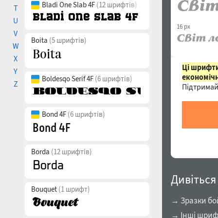
Bladi One Slab 4F
(12 шрифтів)
T
U
16 px
V
Boita
(5 шрифтів)
W
X
Ці шрифти
Y
економічн
Boldesqo Serif 4F
(6 шрифтів)
Z
Підтримай
Bond 4F
(6 шрифтів)
Borda
(12 шрифтів)
Дивіться
Bouquet
(1 шрифт)
→ Зразки бо
→ Інші шриф