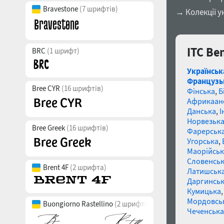
Bravestone
(7 шрифтів)
→ Колекції у
ITC Be
BRC
(1 шрифт)
Українськ
Французь
Bree CYR
(16 шрифтів)
Фінська
,
Б
Африкаан
Данська
,
І
Норвезьк
Bree Greek
(16 шрифтів)
Фарерськ
Угорська
,
Маорійські
Словенсь
Brent 4F
(2 шрифта)
Латишськ
Даргинськ
Кумицька
Мордовсь
Buongiorno Rastellino
(2 шрифта)
Чеченська