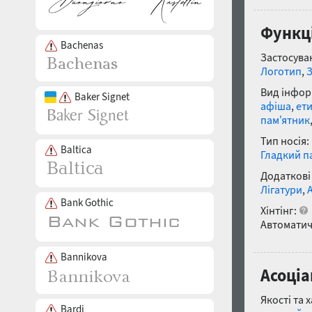
Функці
Bachenas
Застосуван
Логотип
,
Вид інфор
Baker Signet
афіша
,
ет
пам'ятник
Тип носія:
Baltica
Гладкий п
Додаткові
Лігатури
,
Bank Gothic
Хінтінг:
Автоматич
Bannikova
Асоціа
Якості та 
Bardi