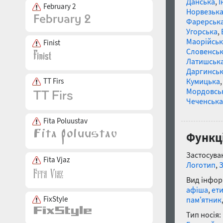
Данська
,
І
February 2
Норвезьк
Фарерськ
Угорська
,
Маорійські
Finist
Словенсь
Латишськ
Даргинськ
Кумицька
TT Firs
Мордовсь
Чеченська
Fita Poluustav
Функці
Застосуван
Fita Vjaz
Логотип
,
Вид інфор
афіша
,
ет
FixStyle
пам'ятник
Тип носія: