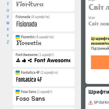
T
U
V
Fisionada
(8 шрифтів)
16 px
W
X
Y
Florentin
(8 шрифтів)
Ці шрифти
Z
економічн
Підтримай
Font Awesome
(1 шрифт)
Fontatica 4F
(2 шрифта)
Шрифти с
Foso Sans
(1 шрифт)
SP Old Ki