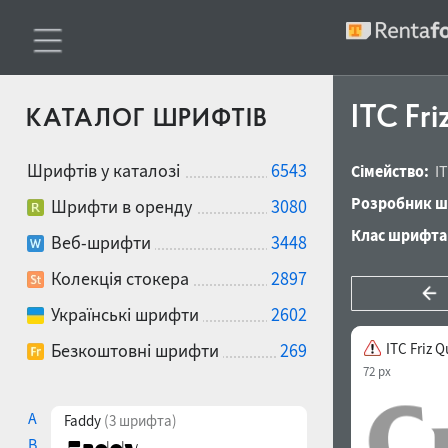
ITC Fr
КАТАЛОГ ШРИФТІВ
Шрифтів у каталозі
6543
Сімейство:
I
Розробник ш
Шрифти в оренду
3080
Клас шрифта
Веб-шрифти
3448
Колекція стокера
2897
Українські шрифти
2602
Безкоштовні шрифти
269
ITC Friz 
72 px
A
Faddy
(3 шрифта)
B