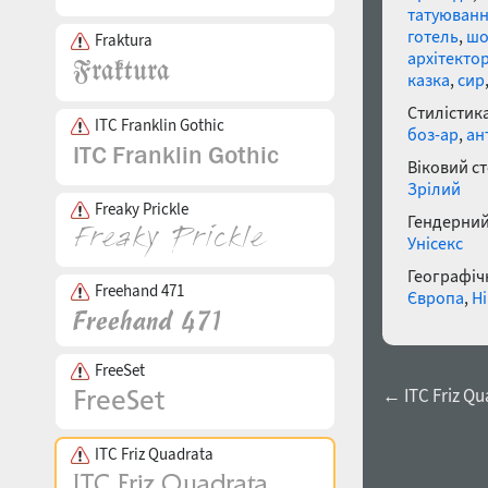
татуюван
готель
,
шо
Fraktura
архітекто
казка
,
сир
Стилістика
ITC Franklin Gothic
боз-ар
,
ан
Віковий с
Зрілий
Freaky Prickle
Гендерний
Унісекс
Географічн
Freehand 471
Європа
,
Н
FreeSet
← ITC Friz Qua
ITC Friz Quadrata