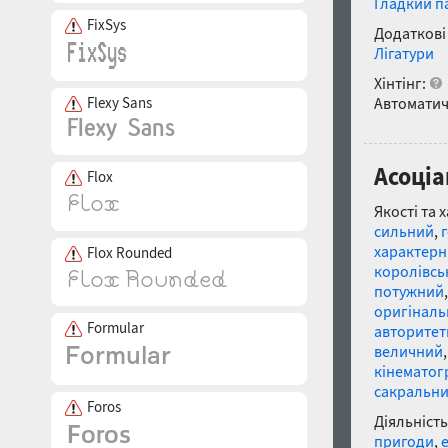
Гладкий п
FixSys
Додаткові
Лігатури
Хінтінг:
Автоматич
Flexy Sans
Асоціа
Flox
Якості та 
сильний
,
характер
Flox Rounded
королівсь
потужний
оригінал
Formular
авторите
величний
кінематог
сакральн
Foros
Діяльність
пригоди
,