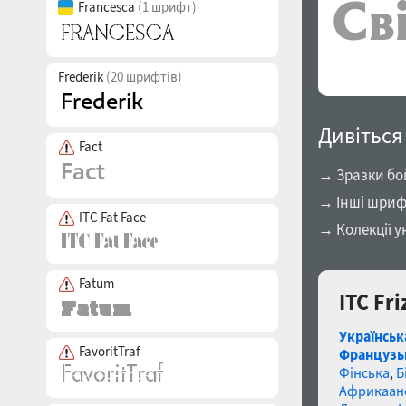
Francesca
(1 шрифт)
Frederik
(20 шрифтів)
Дивіться
Fact
→ Зразки бо
→ Інші шриф
ITC Fat Face
→ Колекції у
Fatum
ITC Fr
Українськ
FavoritTraf
Французь
Фінська
,
Б
Африкаан