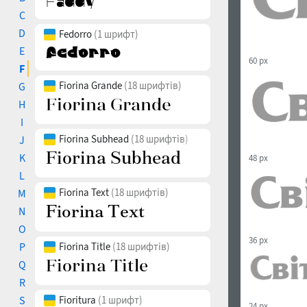
C
D
Fedorro
(1 шрифт)
E
60 px
F
Fiorina Grande
(18 шрифтів)
G
H
I
Fiorina Subhead
(18 шрифтів)
J
K
48 px
L
Fiorina Text
(18 шрифтів)
M
N
O
36 px
P
Fiorina Title
(18 шрифтів)
Q
R
S
Fioritura
(1 шрифт)
24 px