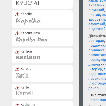
характер
виразний
ліричний
,
Kapelka
чистий
,
ок
здоровий
ефектний
різдвяний
Kapelka New
Діяльність
ресторан
,
подарунк
принцеса
Karlson
романтик
поезія
,
лі
дитяча кн
Karolla
інтер'єр
,
а
вода
,
косм
лосьйон
,
ілюстраці
Kartell
декор
Стилістика
неформал
Katherine