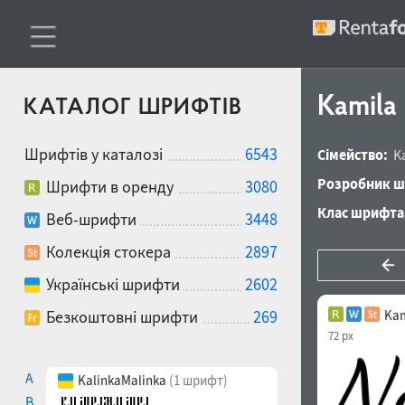
Kamila
КАТАЛОГ ШРИФТІВ
Шрифтів у каталозі
6543
Сімейство:
K
Розробник ш
Шрифти в оренду
3080
Клас шрифта
Веб-шрифти
3448
Колекція стокера
2897
Українські шрифти
2602
Безкоштовні шрифти
269
Kam
72 px
A
KalinkaMalinka
(1 шрифт)
B