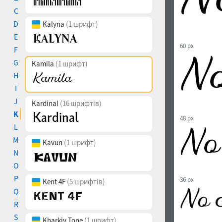
C
D
Kalyna
(1 шрифт)
E
60 px
F
G
Kamila
(1 шрифт)
H
I
J
Kardinal
(16 шрифтів)
K
48 px
L
M
Kavun
(1 шрифт)
N
O
P
36 px
Kent 4F
(5 шрифтів)
Q
R
S
Kharkiv Tone
(1 шрифт)