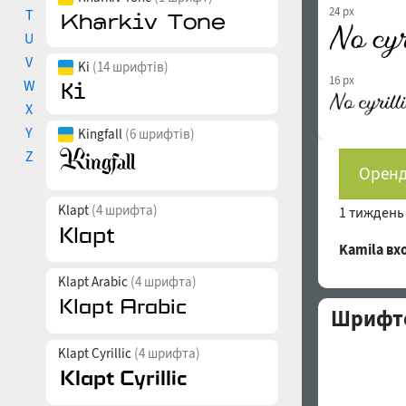
24 px
T
U
V
Ki
(14 шрифтів)
16 px
W
X
Y
Kingfall
(6 шрифтів)
Z
Оренд
Klapt
(4 шрифта)
1 тижден
Kamila в
Klapt Arabic
(4 шрифта)
Шрифто
Klapt Cyrillic
(4 шрифта)