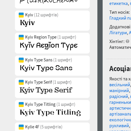
етикетка
,
Тип носія:
Kyiv
(12 шрифтів)
Гладкий п
Додаткові
Лігатури
,
Kyiv Region Type
(1 шрифт)
Хінтінг:
Автоматич
Kyiv Type Sans
(1 шрифт)
Асоціа
Якості та 
Kyiv Type Serif
(1 шрифт)
весільний
манірний
,
радісний
,
гарненьк
Kyiv Type Titling
(1 шрифт)
артистич
артізанал
екологічн
рухливий
,
Kylie 4F
(5 шрифтів)