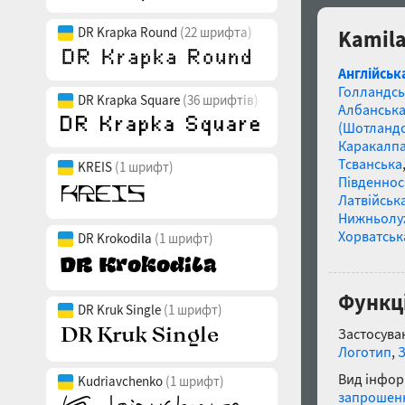
DR Krapka Round
(22 шрифта)
Kamila
Англійськ
Голландсь
DR Krapka Square
(36 шрифтів)
Албанськ
(Шотландс
Каракалп
Тсванська
KREIS
(1 шрифт)
Південнос
Латвійська
Нижньолу
Хорватськ
DR Krokodila
(1 шрифт)
Функці
DR Kruk Single
(1 шрифт)
Застосуван
Логотип
,
Вид інфор
Kudriavchenko
(1 шрифт)
запрошен