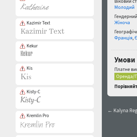
Віковий с
Молодий
Гендерний
Жіноча
Kazimir Text
Географічн
Франція
,
Kekur
Умови
Kis
Платне ви
Оренда/П
Порівняйт
Kisty-C
← Kalyna Reg
Kremlin Pro