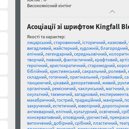
Високоякісний хінтінг
Асоціації зі шрифтом Kingfall Bl
Якості та характер:
лицарський
,
старовинний
,
історичний
,
казковий
,
вигадливий
,
майстерний
,
художній
,
благородний
епічний
,
легендарний
,
середньовічний
,
колоритн
творчий
,
пивний
,
фантастичний
,
крафтовий
,
арті
героїчний
,
аристократичний
,
старомодний
,
корол
біблійний
,
християнський
,
сакральний
,
ролевий
,
складний
,
готичний
,
оригінальний
,
грайливий
,
са
танцюючий
,
цікавий
,
декоративний
,
живий
,
рухл
органічний
,
ремісничий
,
чаклунський
,
магічний
,
о
окультний
,
таємничий
,
загадковий
,
експеримента
макабричний
,
гострий
,
традиційний
,
манірний
,
п
закручений
,
естетичний
,
ювелірний
,
дорогоцінни
антикварний
,
елітний
,
культурний
,
освічений
,
срі
консервативний
,
оповідний
,
урочистий
,
прекрас
витончений
,
добірний
,
срібний
,
пластичний
,
теат
драматичний
,
яскравий
,
демонстративний
,
естет