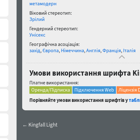
метамодерн
Віковий стереотип:
Зрілий
Гендерний стереотип:
Унісекс
Географічна асоціація:
захід
,
Європа
,
Німеччина
,
Англія
,
Франція
,
Італія
Умови використання шрифта Kin
Платне використання:
Оренда/Підписка
Підключення Web
Ліцензія 
Порівняйте умови використання шрифтів у
табл
← Kingfall Light