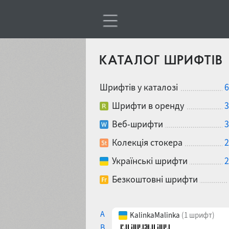
КАТАЛОГ ШРИФТІВ
Шрифтів у каталозі
6
Шрифти в оренду
3
Веб-шрифти
3
Колекція стокера
2
Українські шрифти
2
Безкоштовні шрифти
A
KalinkaMalinka
(1 шрифт)
B