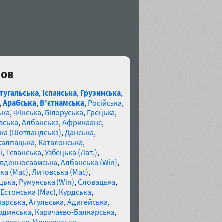
мов
тугальська
,
Іспанська
,
Грузинська
,
,
Арабська
,
В'єтнамська
,
Російська
,
ька
,
Фінська
,
Білоруська
,
Грецька
,
вська
,
Албанська
,
Африкаанс
,
ка (Шотландська)
,
Данська
,
калпацька
,
Каталонська
,
і
,
Тсванська
,
Узбецька (Лат.)
,
івденносаамська
,
Албанська (Win)
,
ка (Mac)
,
Литовська (Mac)
,
цька
,
Румунська (Win)
,
Словацька
,
,
Естонська (Mac)
,
Курдська
,
варська
,
Агульська
,
Адигейська
,
рдинська
,
Карачаєво-Балкарська
,
довсько-Мокшанська
,