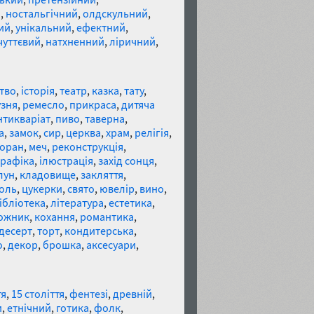
й
,
ностальгічний
,
олдскульний
,
ий
,
унікальний
,
ефектний
,
чуттєвий
,
натхненний
,
ліричний
,
тво
,
історія
,
театр
,
казка
,
тату
,
узня
,
ремесло
,
прикраса
,
дитяча
нтикваріат
,
пиво
,
таверна
,
а
,
замок
,
сир
,
церква
,
храм
,
релігія
,
торан
,
меч
,
реконструкція
,
графіка
,
ілюстрація
,
захід сонця
,
лун
,
кладовище
,
закляття
,
оль
,
цукерки
,
свято
,
ювелір
,
вино
,
ібліотека
,
література
,
естетика
,
ожник
,
кохання
,
романтика
,
десерт
,
торт
,
кондитерська
,
о
,
декор
,
брошка
,
аксесуари
,
тя
,
15 століття
,
фентезі
,
древній
,
и
,
етнічний
,
готика
,
фолк
,