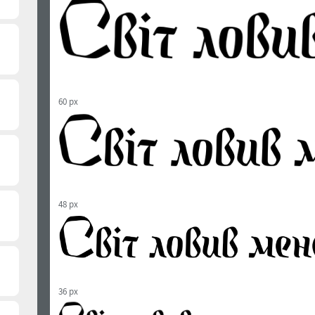
60 px
48 px
36 px