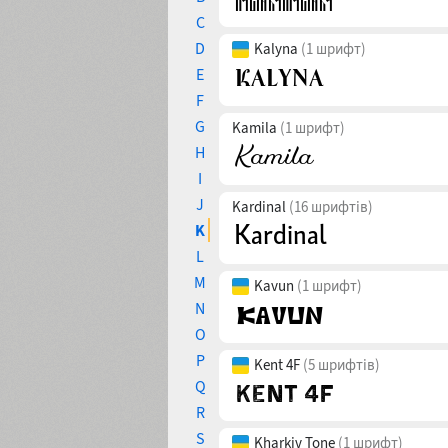
C
D
Kalyna
(1 шрифт)
E
F
G
Kamila
(1 шрифт)
H
I
J
Kardinal
(16 шрифтів)
K
L
M
Kavun
(1 шрифт)
N
O
P
Kent 4F
(5 шрифтів)
Q
R
S
Kharkiv Tone
(1 шрифт)