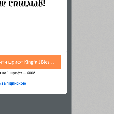
Купити шрифт Kingfall Blessed
я на 1 шрифт —
600₴
ь за підпискою