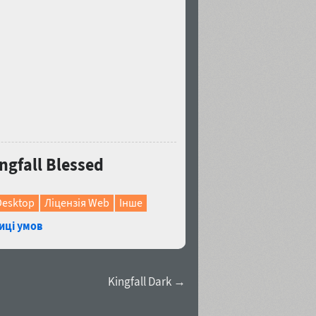
gfall Blessed
Desktop
Ліцензія Web
Інше
иці умов
Kingfall Dark →