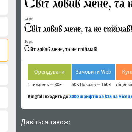
24 px
16 px
Орендувати
Замовити Web
1 тиждень —
80₴
50K Показів —
160₴
Ліцензі
Kingfall входить до
3000 шрифтів за $15 на місяц
Дивіться також: