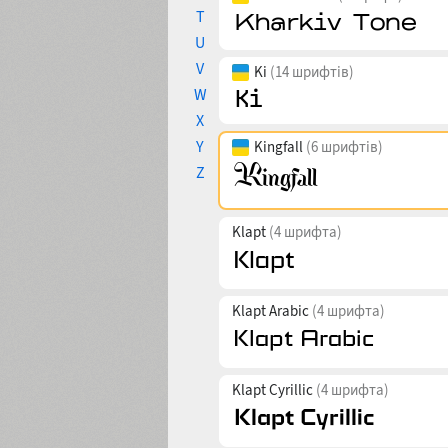
T
U
V
Ki
(14 шрифтів)
W
X
Y
Kingfall
(6 шрифтів)
Z
Klapt
(4 шрифта)
Klapt Arabic
(4 шрифта)
Klapt Cyrillic
(4 шрифта)