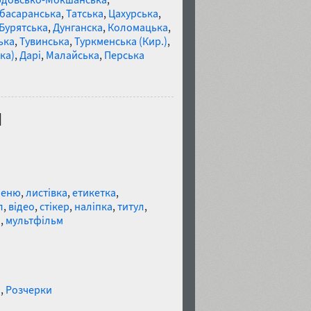
басаранська
,
Татська
,
Цахурська
,
Бурятська
,
Дунганска
,
Коломацька
,
ька
,
Тувинська
,
Туркменська (Кир.)
,
ка)
,
Дарі
,
Малайська
,
Перська
d
меню
,
листівка
,
етикетка
,
л
,
відео
,
стікер
,
наліпка
,
титул
,
л
,
мультфільм
и
,
Розчерки