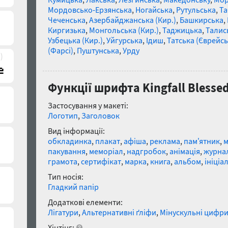
Мордовсько-Ерзянська
,
Ногайська
,
Рутульська
,
Та
Чеченська
,
Азербайджанська (Кир.)
,
Башкирська
,
Киргизька
,
Монгольська (Кир.)
,
Таджицька
,
Талис
Узбецька (Кир.)
,
Уйгурська
,
Ідиш
,
Татська (Єврейсь
(Фарсі)
,
Пуштунська
,
Урду
)
Функції шрифта Kingfall Blesse
Застосування у макеті:
Логотип
,
Заголовок
Вид інформації:
обкладинка
,
плакат
,
афіша
,
реклама
,
пам'ятник
,
пакування
,
меморіал
,
надгробок
,
анімація
,
журна
грамота
,
сертифікат
,
марка
,
книга
,
альбом
,
ініціа
Тип носія:
Гладкий папір
Додаткові елементи:
Лігатури
,
Альтернативні ґліфи
,
Мінускульні цифр
Хінтінг: