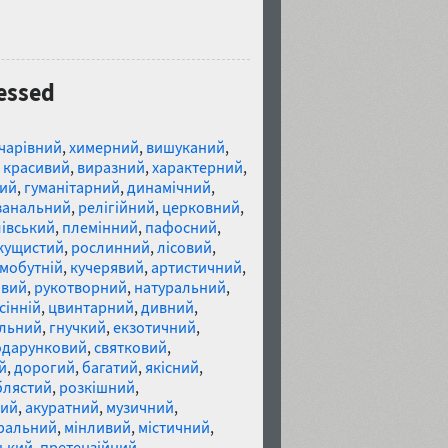
essed
чарівний
,
химерний
,
вишуканий
,
,
красивий
,
виразний
,
характерний
,
ий
,
гуманітарний
,
динамічний
,
занальний
,
релігійний
,
церковний
,
івський
,
племінний
,
пафосний
,
кущистий
,
рослинний
,
лісовий
,
мобутній
,
кучерявий
,
артистичний
,
ивий
,
рукотворний
,
натуральний
,
сінній
,
цвинтарний
,
дивний
,
льний
,
гнучкий
,
екзотичний
,
одарунковий
,
святковий
,
й
,
дорогий
,
багатий
,
якісний
,
блястий
,
розкішний
,
ний
,
акуратний
,
музичний
,
ральний
,
мінливий
,
містичний
,
ський
,
претензійний
,