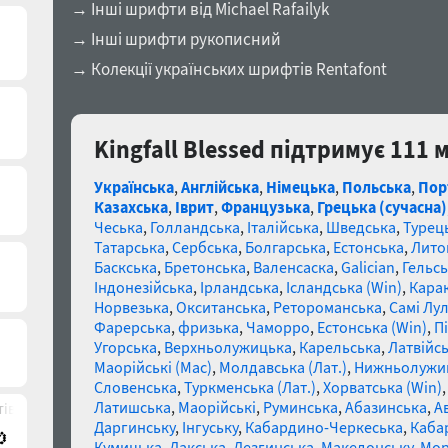
→ Інші шрифти від Michael Rafailyk
→ Інші шрифти рукописний
→ Колекції українських шрифтів Rentafont
Kingfall Blessed підтримує 111 
Українська
,
Англійська
,
Німецька
,
Польська
,
Пор
Казахська
,
Іврит
,
Французька
,
Грецька (сучасна)
Чеська
,
Голландська
,
Італійська
,
Шведська
,
Турец
Татарська
,
Сербська
,
Болгарська
,
Естонська
,
Лито
Баскська
,
Бретонська
,
Валенсаска
,
Galician
,
Гельсь
Індонезійська
,
Ірландська
,
Ісландська (Win)
,
Кара
Норвезька
,
Окситанська
,
Ретороманська
,
Самі Лул
Фарерська
,
фризька
,
Чаморро
,
Естонська (Win)
,
П
Угорська
,
Верхньолужицька
,
Карельська
,
Латвійсь
Маорійські (Mac)
,
Молдавська (Лат.)
,
Нижньолужи
Словенська
,
Туркменська (Лат.)
,
Хорватська (Win)
Латишська
,
Маорійські
,
Руминська
,
Абазинська
,
А
ів)
Даргинську
,
Інгуську
,
Кабардино-Черкеська
,
Каба
Кумицька
,
Лакська
,
Лезгинська
,
Македонську
,
Мор