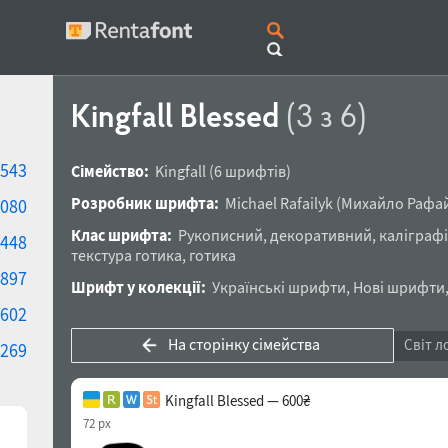
Kingfall Blessed
(3 з 6)
543
Сімейство:
Kingfall
(6 шрифтів)
Розробник шрифта:
Michael Rafailyk
(
Михайло Рафа
080
Клас шрифта:
Рукописний
,
декоративний
,
каліграф
448
текстура готика
,
готика
897
Шрифт у колекції:
Українські шрифти
,
Нові шрифти
602
На сторінку сімейства
Світ л
269
Kingfall Blessed — 600₴
72 px