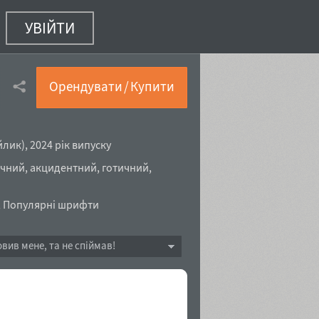
УВІЙТИ
Орендувати / Купити
йлик
),
2024 рік випуску
ічний
,
акцидентний
,
готичний
,
,
Популярні шрифти
овив мене, та не спіймав!