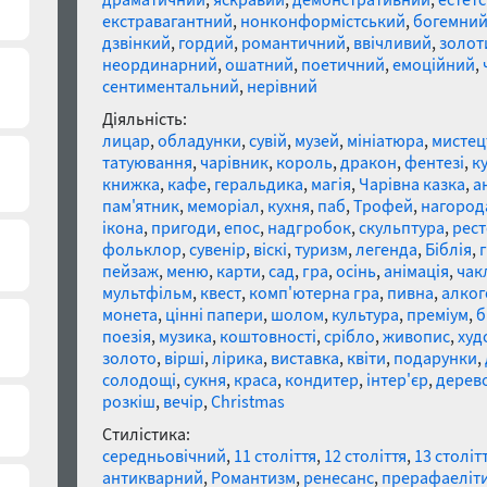
екстравагантний
,
нонконформістський
,
богемни
дзвінкий
,
гордий
,
романтичний
,
ввічливий
,
золот
неординарний
,
ошатний
,
поетичний
,
емоційний
,
сентиментальний
,
нерівний
Діяльність:
лицар
,
обладунки
,
сувій
,
музей
,
мініатюра
,
мистец
татуювання
,
чарівник
,
король
,
дракон
,
фентезі
,
к
книжка
,
кафе
,
геральдика
,
магія
,
Чарівна казка
,
а
пам'ятник
,
меморіал
,
кухня
,
паб
,
Трофей
,
нагород
ікона
,
пригоди
,
епос
,
надгробок
,
скульптура
,
рес
фольклор
,
сувенір
,
віскі
,
туризм
,
легенда
,
Біблія
,
пейзаж
,
меню
,
карти
,
сад
,
гра
,
осінь
,
анімація
,
чак
мультфільм
,
квест
,
комп'ютерна гра
,
пивна
,
алког
монета
,
цінні папери
,
шолом
,
культура
,
преміум
,
б
поезія
,
музика
,
коштовності
,
срібло
,
живопис
,
худ
золото
,
вірші
,
лірика
,
виставка
,
квіти
,
подарунки
,
солодощі
,
сукня
,
краса
,
кондитер
,
інтер'єр
,
дерев
розкіш
,
вечір
,
Christmas
Стилістика:
середньовічний
,
11 століття
,
12 століття
,
13 століт
антикварний
,
Романтизм
,
ренесанс
,
прерафаеліт