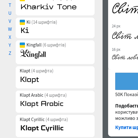
T
U
V
Ki
(14 шрифтів)
24 px
W
X
Y
Kingfall
(6 шрифтів)
16 px
Z
Klapt
(4 шрифта)
50K Показ
Klapt Arabic
(4 шрифта)
Подобаєт
користува
можливо з
Klapt Cyrillic
(4 шрифта)
Купити шр