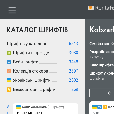
Kobzar
КАТАЛОГ ШРИФТІВ
Шрифтів у каталозі
6543
Сімейство:
K
Розробник ш
Шрифти в оренду
3080
випуску
Веб-шрифти
3448
Клас шрифта
Колекція стокера
2897
Шрифт у коле
шрифти
Українські шрифти
2602
Безкоштовні шрифти
269
A
KalinkaMalinka
(1 шрифт)
Kob
B
72 px