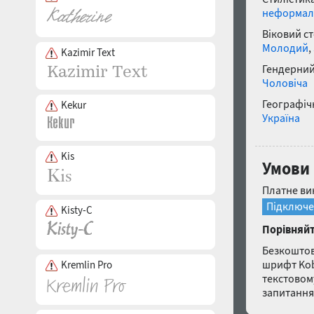
неформал
Віковий с
Молодий
,
Kazimir Text
Гендерний
Чоловіча
Географічн
Kekur
Україна
Kis
Умови
Платне ви
Підключе
Kisty-C
Порівняйт
Безкоштов
шрифт Kobz
Kremlin Pro
текстовом
запитанн