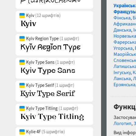
Українськ
Французь
Kyiv
(12 шрифтів)
Фінська
,
Б
Африкаан
Данська
,
І
Норвезьк
Kyiv Region Type
(1 шрифт)
Фарерськ
Угорська
,
Маорійські
Словенсь
Kyiv Type Sans
(1 шрифт)
Латишськ
Інгуську
,
К
Лакська
,
Л
Ерзянська
Kyiv Type Serif
(1 шрифт)
Функці
Kyiv Type Titling
(1 шрифт)
Застосуван
Логотип
,
Kylie 4F
(5 шрифтів)
Вид інфор