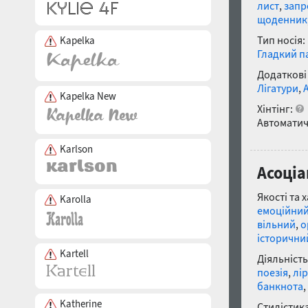
лист
,
зап
щоденник
Тип носія:
Kapelka
Гладкий п
Додаткові
Лігатури
,
Kapelka New
Хінтінг:
Автоматич
Karlson
Асоціа
Якості та 
Karolla
емоційни
вільний
,
о
історични
Kartell
Діяльність
поезія
,
лі
банкнота
,
Katherine
Стилістика