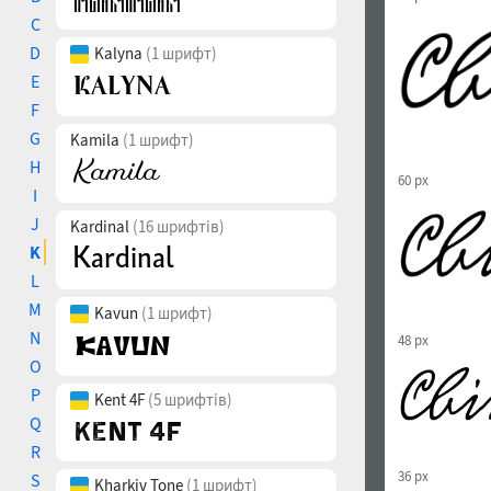
C
D
Kalyna
(1 шрифт)
E
F
G
Kamila
(1 шрифт)
H
60 px
I
J
Kardinal
(16 шрифтів)
K
L
M
Kavun
(1 шрифт)
N
48 px
O
P
Kent 4F
(5 шрифтів)
Q
R
36 px
S
Kharkiv Tone
(1 шрифт)