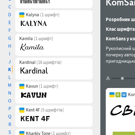
KomSa
C
D
Kalyna
(1 шрифт)
Розробник ш
E
Клас шрифта
F
G
Kamila
(1 шрифт)
KomSans у ко
H
Рукописний ш
I
почерку авто
пригодницьки
J
Kardinal
(16 шрифтів)
Ком’яхов у 20
K
L
M
Kavun
(1 шрифт)
N
Kom
O
P
Kent 4F
(5 шрифтів)
Q
R
S
Kharkiv Tone
(1 шрифт)