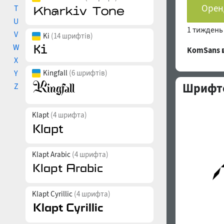
Оренд
T
U
1 тижден
V
Ki
(14 шрифтів)
W
KomSans 
X
Y
Kingfall
(6 шрифтів)
Шрифто
Z
Klapt
(4 шрифта)
Klapt Arabic
(4 шрифта)
Klapt Cyrillic
(4 шрифта)