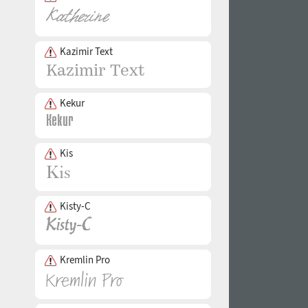
Kazimir Text
Kekur
Kis
Kisty-C
Kremlin Pro