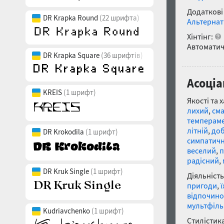
Додаткові
DR Krapka Round
(22 шрифта)
Альтернат
Хінтінг:
Автоматич
DR Krapka Square
(36 шрифтів)
Асоціа
KREIS
(1 шрифт)
Якості та 
лихий
,
см
темперам
літній
,
до
DR Krokodila
(1 шрифт)
симпатич
веселий
,
п
радісний
,
DR Kruk Single
(1 шрифт)
Діяльність
пригоди
,
відпочино
мультфіл
Kudriavchenko
(1 шрифт)
Стилістика