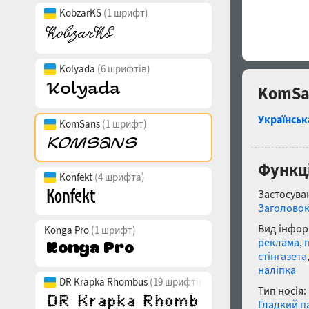
KobzarKS
(1 шрифт)
Kolyada
(6 шрифтів)
KomSa
Українськ
KomSans
(1 шрифт)
Функці
Konfekt
(4 шрифта)
Застосуван
Заголово
Вид інфор
Konga Pro
(1 шрифт)
реклама
,
стінгазета
наліпка
DR Krapka Rhombus
(19 шрифтів)
Тип носія:
Гладкий п