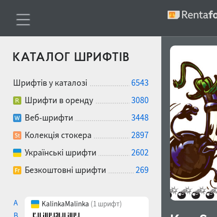
КАТАЛОГ ШРИФТІВ
Шрифтів у каталозі
6543
Шрифти в оренду
3080
Веб-шрифти
3448
Колекція стокера
2897
Українські шрифти
2602
Безкоштовні шрифти
269
A
KalinkaMalinka
(1 шрифт)
B