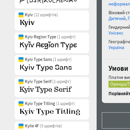
неформал
Віковий с
Kyiv
(12 шрифтів)
Дитячий
,
П
Гендерний
Унісекс
Kyiv Region Type
(1 шрифт)
Географічн
Україна
Kyiv Type Sans
(1 шрифт)
Умови
Платне ви
Kyiv Type Serif
(1 шрифт)
Оренда/П
Порівняйт
Kyiv Type Titling
(1 шрифт)
Kylie 4F
(5 шрифтів)