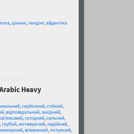
етка
,
цінник
,
лендінг
,
айдентіка
и
 Arabic Heavy
рмальний
,
серйозний
,
стійкий
,
ий
,
відповідальний
,
західний
,
ов'язковий
,
солідний
,
сильний
,
,
грубий
,
мотивуючий
,
надійний
,
нженерний
,
впевнений
,
потужний
,