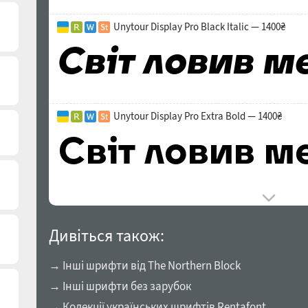
Unytour Display Pro Black Italic — 1400₴
Unytour Display Pro Extra Bold — 1400₴
Дивіться також:
→ Інші шрифти від The Northern Block
→ Інші шрифти без зарубок
→ Колекції українських шрифтів Rentafont