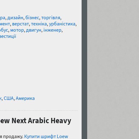
ура
,
дизайн
,
бізнес
,
торгівля
,
умент
,
верстат
,
техніка
,
урбаністика
,
обус
,
мотор
,
двигун
,
інженер
,
вестиції
к
,
США
,
Америка
w Next Arabic Heavy
ля продажу.
Купити шрифт Loew