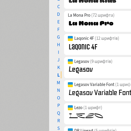
C
D
La Mona Pro
(72 шрифта)
E
F
G
Laqonic 4F
(12 шрифтів)
H
I
J
Legasov
(9 шрифтів)
K
L
M
Legasov Variable Font
(1 шриф
N
O
P
Lezo
(1 шрифт)
Q
R
S
DR Lineart
(5 шрифтів)