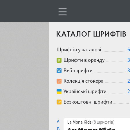
КАТАЛОГ ШРИФТІВ
Шрифтів у каталозі
6
Шрифти в оренду
3
Веб-шрифти
3
Колекція стокера
2
Українські шрифти
2
Безкоштовні шрифти
A
La Mona Kids
(8 шрифтів)
B