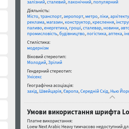
залізний
,
сталевий
,
лаконічний
,
популярний
Діяльність:
Місто
,
транспорт
,
аеропорт
,
метро
,
ліки
,
архітект
реклама
,
магазин
,
конструктор
,
креслення
,
інстр
паливо
,
енергетика
,
гроші
,
сталевар
,
новини
,
авт
промисловість
,
будівництво
,
логістика
,
аптека
,
ін
Стилістика:
модернізм
Віковий стереотип:
Молодий
,
Зрілий
Гендерний стереотип:
Унісекс
Географічна асоціація:
захід
,
Швейцарія
,
Європа
,
Середній Схід
,
Нью Йор
Умови використання шрифта Loe
Платне використання:
Loew Next Arabic Heavy тимчасово недоступний д