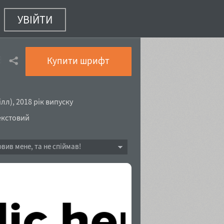
УВІЙТИ
з 8)
Купити шрифт
ілл
),
2018 рік випуску
екстовий
овив мене, та не спіймав!