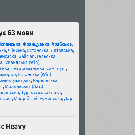
ує 63 мови
Іспанська
,
Французька
,
Арабська
,
ька
,
Фінська
,
Естонська
,
Литовська
,
енсаска
,
Galician
,
Гельська
а
,
Ісландська (Win)
,
ська
,
Ретороманська
,
Самі Лулі
,
аморро
,
Естонська (Win)
,
хньолужицька
,
Карельська
,
c)
,
Молдавська (Лат.)
,
овенська
,
Туркменська (Лат.)
,
шська
,
Маорійські
,
Руминська
,
Дарі
,
ic Heavy