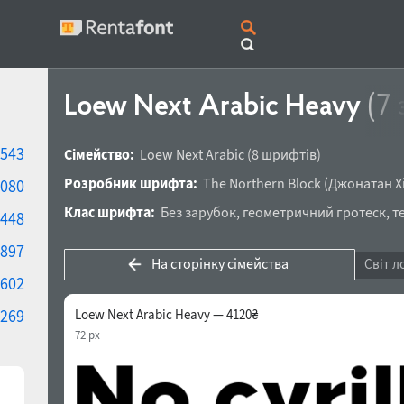
Loew Next Arabic Heavy
(7 
543
Сімейство:
Loew Next Arabic
(8 шрифтів)
Розробник шрифта:
The Northern Block
(
Джонатан Х
080
Клас шрифта:
Без зарубок
,
геометричний гротеск
,
т
448
897
На сторінку сімейства
Світ л
602
269
Loew Next Arabic Heavy — 4120₴
72 px