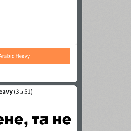
Arabic Heavy
eavy
(
3
з 51)