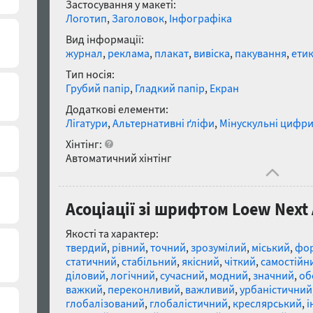
Застосування у макеті:
Логотип
,
Заголовок
,
Інфографіка
Вид інформації:
журнал
,
реклама
,
плакат
,
вивіска
,
пакування
,
етик
Тип носія:
Грубий папір
,
Гладкий папір
,
Екран
Додаткові елементи:
Лігатури
,
Альтернативні ґліфи
,
Мінускульні цифр
Хінтінг:
Автоматичний хінтінг
Асоціації зі шрифтом Loew Next
Якості та характер:
твердий
,
рівний
,
точний
,
зрозумілий
,
міський
,
фо
статичний
,
стабільний
,
якісний
,
чіткий
,
самостійн
діловий
,
логічний
,
сучасний
,
модний
,
значний
,
об
важкий
,
переконливий
,
важливий
,
урбаністичний
глобалізований
,
глобалістичний
,
креслярський
,
і