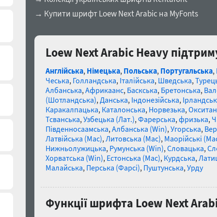
→ Купити шрифт Loew Next Arabic на MyFonts
Loew Next Arabic Heavy підтрим
Англійська
,
Німецька
,
Польська
,
Португальська
,
Чеська
,
Голландська
,
Італійська
,
Шведська
,
Турец
Албанська
,
Африкаанс
,
Баскська
,
Бретонська
,
Вал
(Шотландська)
,
Данська
,
Індонезійська
,
Ірландськ
Каракалпацька
,
Каталонська
,
Норвезька
,
Окситан
Тсванська
,
Узбецька (Лат.)
,
Фарерська
,
фризька
,
Ч
Південносаамська
,
Албанська (Win)
,
Угорська
,
Вер
Латвійська (Mac)
,
Литовська (Mac)
,
Маорійські (Ma
Нижньолужицька
,
Румунська (Win)
,
Словацька
,
Сл
Хорватська (Win)
,
Естонська (Mac)
,
Курдська
,
Лати
Малайська
,
Перська (Фарсі)
,
Пуштунська
,
Урду
Функції шрифта Loew Next Arab