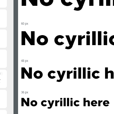
60 px
48 px
т)
36 px