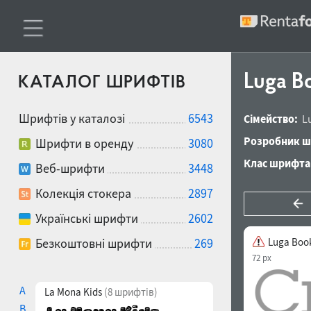
Luga B
КАТАЛОГ ШРИФТІВ
Шрифтів у каталозі
6543
Сімейство:
L
Розробник ш
Шрифти в оренду
3080
Клас шрифта
Веб-шрифти
3448
Колекція стокера
2897
Українські шрифти
2602
Безкоштовні шрифти
269
Luga Boo
72 px
A
La Mona Kids
(8 шрифтів)
B