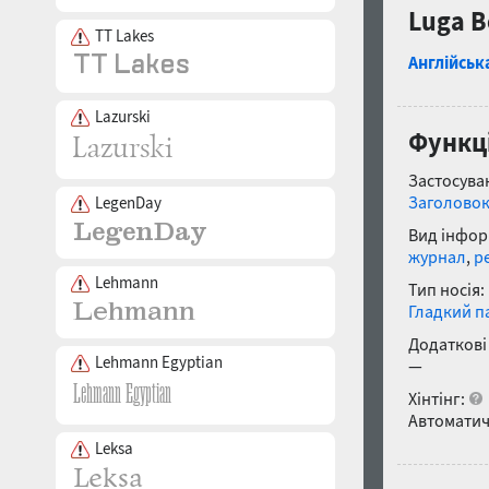
Luga B
TT Lakes
Англійськ
Lazurski
Функц
Застосуван
Заголово
LegenDay
Вид інфор
журнал
,
р
Lehmann
Тип носія:
Гладкий п
Додаткові
Lehmann Egyptian
—
Хінтінг:
Автоматич
Leksa