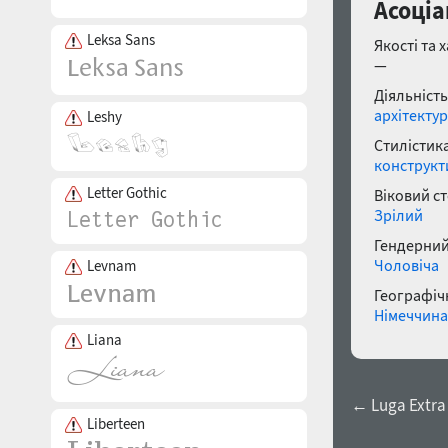
Асоціа
Leksa Sans
Якості та 
—
Діяльність
архітекту
Leshy
Стилістика
конструкт
Letter Gothic
Віковий с
Зрілий
Гендерний
Чоловіча
Levnam
Географічн
Німеччина
Liana
← Luga Extra 
Liberteen