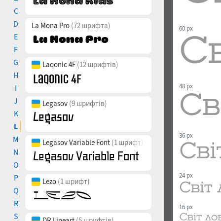
C
D
La Mona Pro
(72 шрифта)
60 px
E
F
G
Laqonic 4F
(12 шрифтів)
H
48 px
I
J
Legasov
(9 шрифтів)
K
L
36 px
M
Legasov Variable Font
(1 шрифт)
N
O
24 px
P
Lezo
(1 шрифт)
Q
R
16 px
S
DR Lineart
(5 шрифтів)