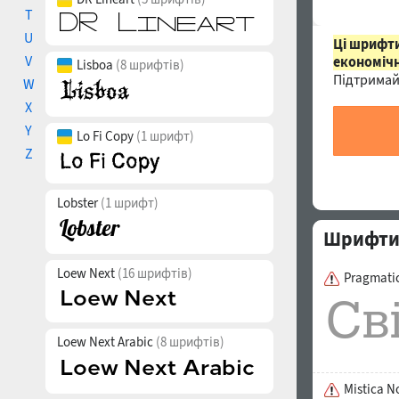
T
U
Ці шрифти
V
економічн
Lisboa
(8 шрифтів)
Підтримай
W
X
Y
Lo Fi Copy
(1 шрифт)
Z
Lobster
(1 шрифт)
Шрифти 
Loew Next
(16 шрифтів)
Pragmatic
Loew Next Arabic
(8 шрифтів)
Mistica N