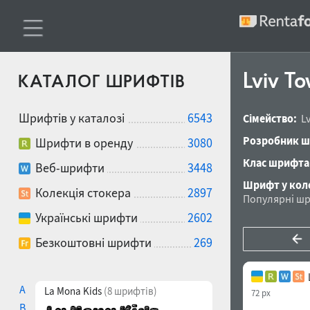
Lviv T
КАТАЛОГ ШРИФТІВ
Шрифтів у каталозі
6543
Сімейство:
L
Розробник ш
Шрифти в оренду
3080
Клас шрифта
Веб-шрифти
3448
Шрифт у коле
Колекція стокера
2897
Популярні ш
Українські шрифти
2602
Безкоштовні шрифти
269
A
La Mona Kids
(8 шрифтів)
72 px
B