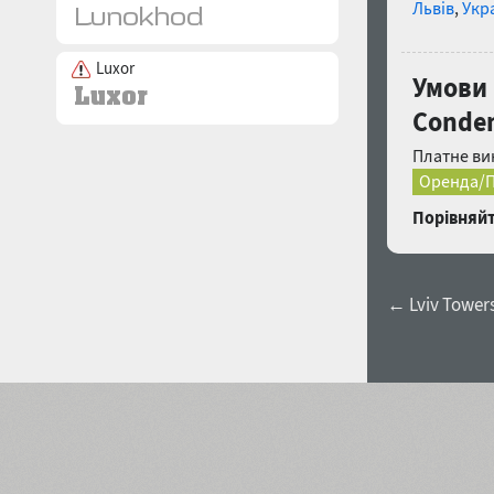
Львів
,
Укр
Luxor
Умови 
Conde
Платне ви
Оренда/П
Порівняйт
← Lviv Tower