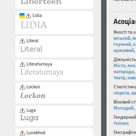
Lidia
Асоціа
Якості та 
міський
,
я
Literal
гнучкий
,
о
красивий
,
Діяльність
Literaturnaya
Місто
,
еко
нагорода
,
театр
,
кав
Стилістика
Lockon
сецесія
,
ар
Віковий с
Молодий
,
Luga
Гендерний
Унісекс
Географічн
Lunokhod