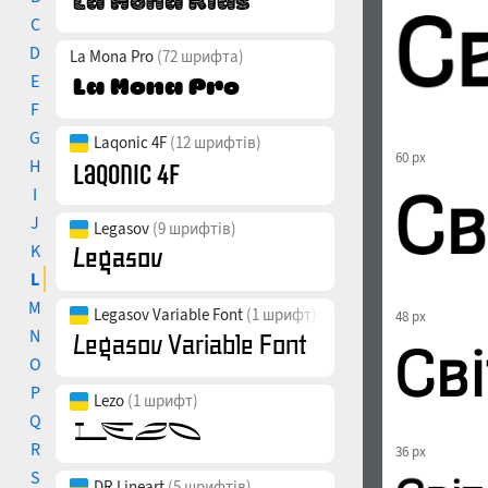
C
D
La Mona Pro
(72 шрифта)
E
F
G
Laqonic 4F
(12 шрифтів)
60 px
H
I
J
Legasov
(9 шрифтів)
K
L
M
Legasov Variable Font
(1 шрифт)
48 px
N
O
P
Lezo
(1 шрифт)
Q
R
36 px
S
DR Lineart
(5 шрифтів)