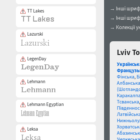
→ Інші шрифт
TT Lakes
→ Інші шриф
→ Колекції у
Lazurski
Lviv T
LegenDay
Українськ
Французь
Фінська
,
Б
Lehmann
Албанськ
(Шотландс
Каракалп
Тсванська
Lehmann Egyptian
Південнос
Латвійська
Нижньолу
Хорватськ
Leksa
Абазинськ
Черкеська