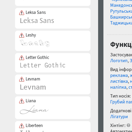
Македонс
Рутульськ
Leksa Sans
Башкирсь
Таджицьк
Leshy
Функці
Застосуван
Letter Gothic
Логотип
,
Вид інфор
реклама
,
Levnam
листівка
,
наліпка
,
с
Тип носія:
Liana
Грубий па
Додаткові
Лігатури
Хінтінг:
Liberteen
Автоматич