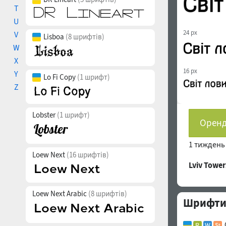
T
U
24 px
V
Lisboa
(8 шрифтів)
W
X
16 px
Y
Lo Fi Copy
(1 шрифт)
Z
Lobster
(1 шрифт)
Оренд
1 тижден
Loew Next
(16 шрифтів)
Lviv Towe
Loew Next Arabic
(8 шрифтів)
Шрифти 