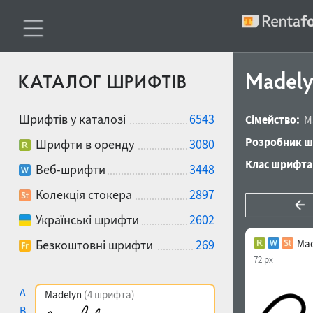
Madelyn
КАТАЛОГ ШРИФТІВ
Шрифтів у каталозі
6543
Сімейство:
M
Розробник ш
Шрифти в оренду
3080
Клас шрифта
Веб-шрифти
3448
Колекція стокера
2897
Українські шрифти
2602
Безкоштовні шрифти
269
Mad
72 px
A
Madelyn
(4 шрифта)
B