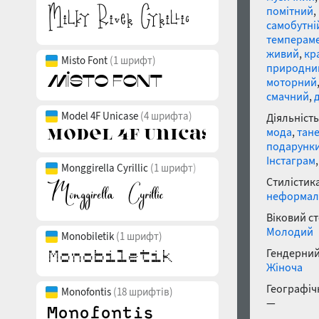
помітний
,
самобутні
темперам
живий
,
кр
Misto Font
(1 шрифт)
природни
моторний
смачний
,
Model 4F Unicase
(4 шрифта)
Діяльність
мода
,
тан
подарунк
Інстаграм
Monggirella Cyrillic
(1 шрифт)
Стилістика
неформал
Віковий с
Молодий
Monobiletik
(1 шрифт)
Гендерний
Жіноча
Географічн
Monofontis
(18 шрифтів)
—