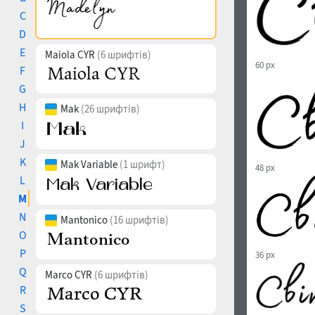
C
D
E
Maiola CYR
(6 шрифтів)
60 px
F
G
H
Mak
(26 шрифтів)
I
J
K
Mak Variable
(1 шрифт)
48 px
L
M
N
Mantonico
(16 шрифтів)
O
P
36 px
Q
Marco CYR
(6 шрифтів)
R
S