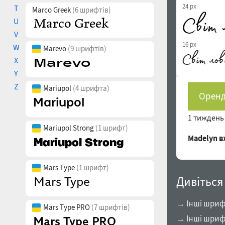
24 px
T
Marco Greek
(6 шрифтів)
U
V
16 px
W
Marevo
(9 шрифтів)
X
Y
Z
Mariupol
(4 шрифта)
Оренд
1 тижден
Mariupol Strong
(1 шрифт)
Madelyn 
Mars Type
(1 шрифт)
Дивіться
→ Інші шрифт
Mars Type PRO
(7 шрифтів)
→ Інші шриф