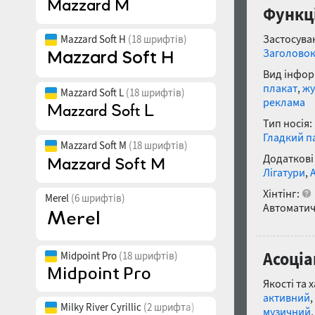
Функці
Застосуван
Mazzard Soft H
(18 шрифтів)
Заголово
Вид інфор
плакат
,
жу
Mazzard Soft L
(18 шрифтів)
реклама
Тип носія:
Гладкий п
Mazzard Soft M
(18 шрифтів)
Додаткові
Лігатури
,
Хінтінг:
Merel
(6 шрифтів)
Автоматич
Асоціа
Midpoint Pro
(18 шрифтів)
Якості та 
активний
,
Milky River Cyrillic
(2 шрифта)
музичний