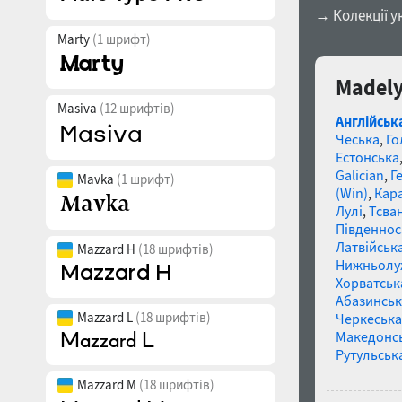
→ Колекції у
Marty
(1 шрифт)
Madely
Masiva
(12 шрифтів)
Англійськ
Чеська
,
Го
Естонська
Galician
,
Г
Mavka
(1 шрифт)
(Win)
,
Кар
Лулі
,
Тсва
Південнос
Латвійська
Mazzard H
(18 шрифтів)
Нижньолу
Хорватськ
Абазинськ
Mazzard L
(18 шрифтів)
Черкеська
Македонс
Рутульськ
Mazzard M
(18 шрифтів)