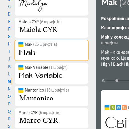
Mak
(2
C
D
Розробник ш
E
Maiola CYR
(6 шрифтів)
Клас шрифта
F
G
Mak у колекц
шрифти
H
Mak
(26 шрифтів)
I
Mak – акциде
музикою. Це 
J
High і Black 
K
Mak Variable
(1 шрифт)
безкоштовних
L
більшої кільк
M
Тепер Mak пі
з історичним
N
Mantonico
(16 шрифтів)
української к
O
накреслення: 
P
доступні за 
Q
Ткаченко у 20
Marco CYR
(6 шрифтів)
R
S