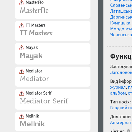
MasterFlo
Словенсь
Латишськ
Даргинськ
Кумицька
TT Masters
Мордовсь
Чеченська
Mayak
Функці
Застосуван
Mediator
Заголово
Вид інфор
журнал
,
п
альбом
,
с
Mediator Serif
Тип носія:
Гладкий п
Mellnik
Додаткові
Альтернат
Хінтінг: