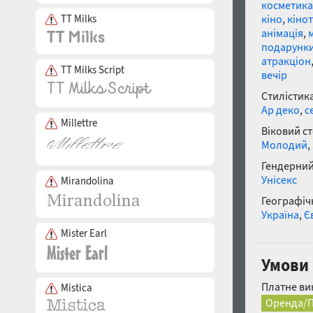
косметика
TT Milks
кіно
,
кіно
анімація
,
подарунк
атракціон
TT Milks Script
вечір
Стилістика
Ар деко
,
с
Millettre
Віковий с
Молодий
,
Гендерний
Унісекс
Mirandolina
Географічн
Україна
,
Є
Mister Earl
Умови
Платне ви
Mistica
Оренда/П