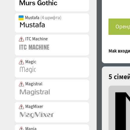
Mustafa
(4 шрифта)
Оренд
ITC Machine
Mak вход
Magic
5 сіме
Magistral
MagMixer
Mania