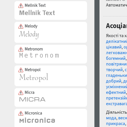
Автоматич
Mellnik Text
Асоціа
Melody
Якості та 
делікатни
цікавий
,
о
Metronom
легковаж
богемний
повітряни
творчий
,
Metropol
гладеньк
добрий
,
д
усміхнени
ефектний
Micra
претензій
екстраваг
Діяльність
Micronica
мода
,
вес
прикраса
,