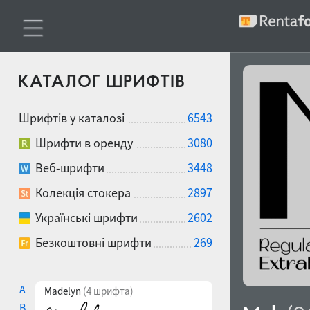
КАТАЛОГ ШРИФТІВ
Шрифтів у каталозі
6543
Шрифти в оренду
3080
Веб-шрифти
3448
Колекція стокера
2897
Українські шрифти
2602
Безкоштовні шрифти
269
A
Madelyn
(4 шрифта)
B