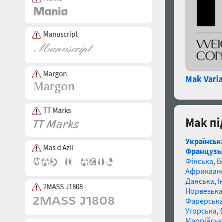
Manuscript
Margon
Mak Vari
TT Marks
Mak пі
Українськ
Mas d Azil
Французь
Фінська
,
Б
Африкаан
Данська
,
І
2MASS J1808
Норвезьк
Фарерськ
Угорська
,
Маорійські