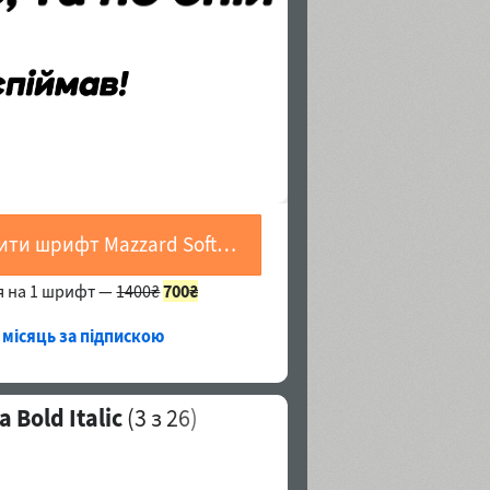
Купити шрифт Mazzard Soft H Extra Bold Italic
я на 1 шрифт —
1400₴
700₴
 місяць за підпискою
 Bold Italic
(
3
з 26)