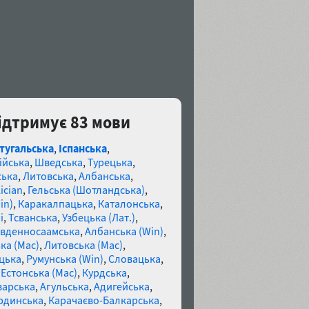
 підтримує 83 мови
тугальська
,
Іспанська
,
ійська
,
Шведська
,
Турецька
,
ська
,
Литовська
,
Албанська
,
ician
,
Гельська (Шотландська)
,
in)
,
Каракалпацька
,
Каталонська
,
і
,
Тсванська
,
Узбецька (Лат.)
,
івденносаамська
,
Албанська (Win)
,
ка (Mac)
,
Литовська (Mac)
,
цька
,
Румунська (Win)
,
Словацька
,
,
Естонська (Mac)
,
Курдська
,
варська
,
Агульська
,
Адигейська
,
рдинська
,
Карачаєво-Балкарська
,