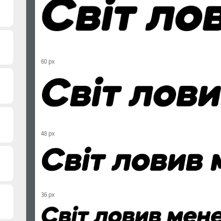
60 px
48 px
36 px