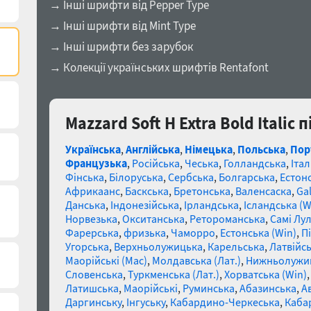
→ Інші шрифти від Pepper Type
→ Інші шрифти від Mint Type
→ Інші шрифти без зарубок
→ Колекції українських шрифтів Rentafont
Mazzard Soft H Extra Bold Italic
Українська
,
Англійська
,
Німецька
,
Польська
,
Пор
Французька
,
Російська
,
Чеська
,
Голландська
,
Італ
Фінська
,
Білоруська
,
Сербська
,
Болгарська
,
Естон
Африкаанс
,
Баскська
,
Бретонська
,
Валенсаска
,
Gal
Данська
,
Індонезійська
,
Ірландська
,
Ісландська (W
Норвезька
,
Окситанська
,
Ретороманська
,
Самі Лул
Фарерська
,
фризька
,
Чаморро
,
Естонська (Win)
,
П
Угорська
,
Верхньолужицька
,
Карельська
,
Латвійсь
Маорійські (Mac)
,
Молдавська (Лат.)
,
Нижньолужи
Словенська
,
Туркменська (Лат.)
,
Хорватська (Win)
Латишська
,
Маорійські
,
Руминська
,
Абазинська
,
А
Даргинську
,
Інгуську
,
Кабардино-Черкеська
,
Каба