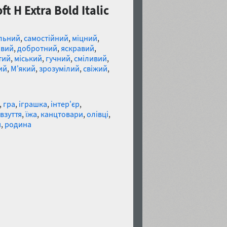
 H Extra Bold Italic
льний
,
самостійний
,
міцний
,
овий
,
добротний
,
яскравий
,
тий
,
міський
,
гучний
,
сміливий
,
ий
,
М'який
,
зрозумілий
,
свіжий
,
,
гра
,
іграшка
,
інтер'єр
,
взуття
,
їжа
,
канцтовари
,
олівці
,
м
,
родина