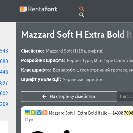
Mazzard Soft H Extra Bold It
543
Сімейство:
Mazzard Soft H
(18 шрифтів)
Розробник шрифта:
Pepper Type
,
Mint Type
(
Олег Лі
080
Клас шрифта:
Без зарубок
,
геометричний гротеск
,
м
448
Шрифт у колекції:
Українські шрифти
897
602
На сторінку сімейства
Світ л
269
Mazzard Soft H Extra Bold Italic —
1400₴
700
72 px