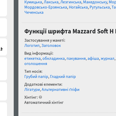
Кумицька
,
Лакська
,
Лезгинська
,
Македонську
,
Мор
Мордовсько-Ерзянська
,
Ногайська
,
Рутульська
,
Та
Чеченська
Функції шрифта Mazzard Soft H Ex
Застосування у макеті:
Логотип
,
Заголовок
Вид інформації:
етикетка
,
обкладинка
,
пакування
,
афіша
,
журнал
оголошення
Тип носія:
Грубий папір
,
Гладкий папір
Додаткові елементи:
Лігатури
,
Альтернативні ґліфи
Хінтінг:
Автоматичний хінтінг