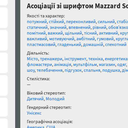
Асоціації зі шрифтом Mazzard Soft
Якості та характер:
потужний
,
стійкий
,
переконливий
,
сильний
,
стабі
статичний
,
значний
,
впевнений
,
рівний
,
обов'язк
помітний
,
важкий
,
щільний
,
тісний
,
активний
,
кру
важливий
,
мотивуючий
,
амбітний
,
гумовий
,
кругл
пластмасовий
,
гладенький
,
домашній
,
спекотний
Діяльність:
Місто
,
тренажери
,
інструмент
,
техніка
,
енергетика
фломастери
,
анімація
,
мультфільм
,
магазин
,
одяг
,
шоу
,
телебачення
,
підгузок
,
спальня
,
подушка
,
ді
Стилістика:
—
Віковий стереотип:
Дитячий
,
Молодий
Гендерний стереотип:
Унісекс
Географічна асоціація:
Америка
,
США