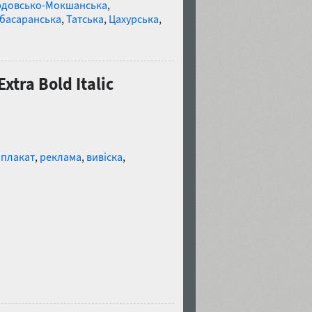
довсько-Мокшанська
,
басаранська
,
Татська
,
Цахурська
,
tra Bold Italic
,
плакат
,
реклама
,
вивіска
,