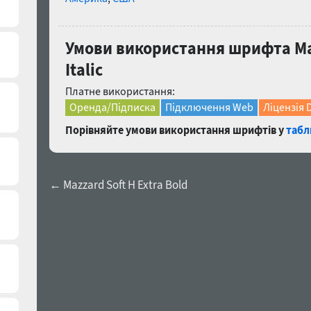
Умови використання шрифта Mazz
Italic
Платне використання:
Оренда/Підписка
Підключення Web
Ліцензія 
Порівняйте умови використання шрифтів у
табл
← Mazzard Soft H Extra Bold