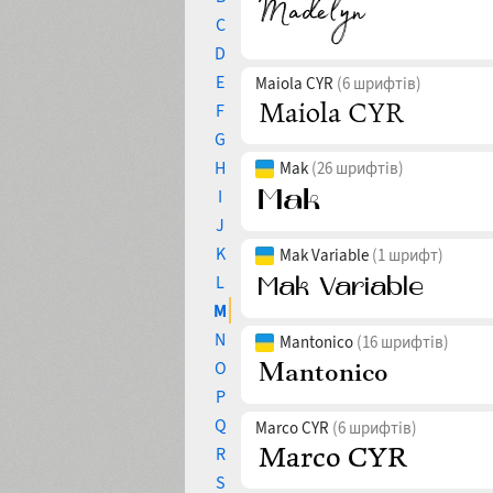
C
D
E
Maiola CYR
(6 шрифтів)
F
G
H
Mak
(26 шрифтів)
I
J
K
Mak Variable
(1 шрифт)
L
M
N
Mantonico
(16 шрифтів)
O
P
Q
Marco CYR
(6 шрифтів)
R
S