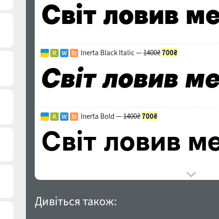
Inerta Black Italic —
1400₴
700₴
Inerta Bold —
1400₴
700₴
Дивіться також: