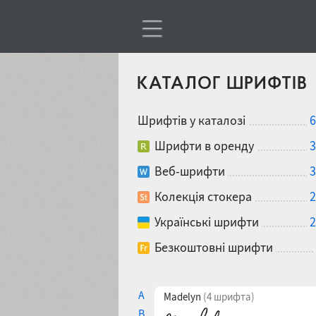
КАТАЛОГ ШРИФТІВ
Шрифтів у каталозі
6
Шрифти в оренду
3
Веб-шрифти
3
Колекція стокера
2
Українські шрифти
2
Безкоштовні шрифти
A
Madelyn
(4 шрифта)
B