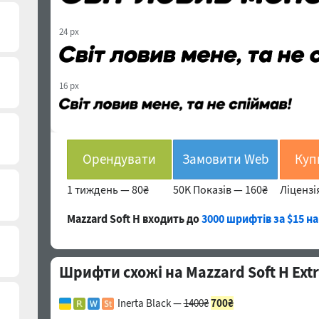
24 px
16 px
Орендувати
Замовити Web
1 тиждень —
80₴
50K Показів —
160₴
Ліцензі
Mazzard Soft H входить до
3000 шрифтів за $15 на
Шрифти схожі на Mazzard Soft H Extra
Inerta Black —
1400₴
700₴