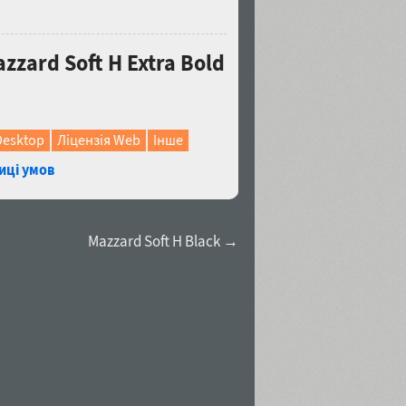
ard Soft H Extra Bold
Desktop
Ліцензія Web
Інше
иці умов
Mazzard Soft H Black →