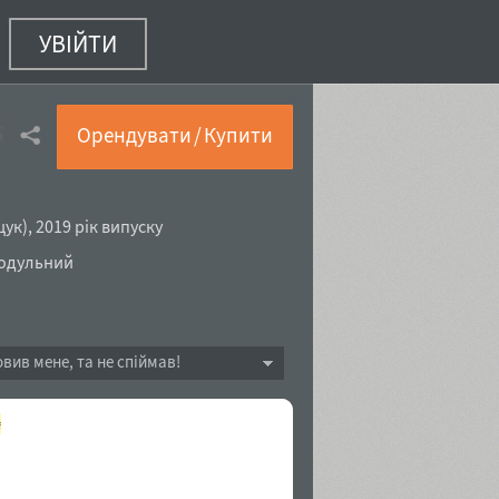
УВІЙТИ
alic
(16 з 18)
Орендувати / Купити
щук
),
2019 рік випуску
одульний
овив мене, та не спіймав!
₴