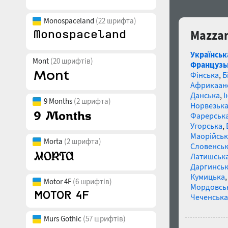
Monospaceland
(22 шрифта)
Mazzar
Українськ
Mont
(20 шрифтів)
Французь
Фінська
,
Б
Африкаан
Данська
,
І
9 Months
(2 шрифта)
Норвезьк
Фарерськ
Угорська
,
Маорійські
Morta
(2 шрифта)
Словенсь
Латишськ
Даргинськ
Кумицька
Motor 4F
(6 шрифтів)
Мордовсь
Чеченська
Murs Gothic
(57 шрифтів)