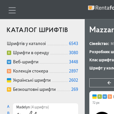
Mazzar
КАТАЛОГ ШРИФТІВ
Шрифтів у каталозі
6543
Сімейство:
M
Розробник ш
Шрифти в оренду
3080
Клас шрифта
Веб-шрифти
3448
Шрифт у коле
Колекція стокера
2897
Українські шрифти
2602
Безкоштовні шрифти
269
72 px
A
Madelyn
(4 шрифта)
B