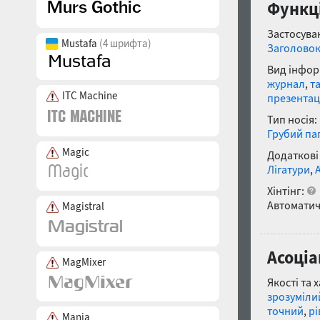
Функці
Застосуван
Mustafa
(4 шрифта)
Заголово
Вид інфор
журнал
,
т
ITC Machine
презентац
Тип носія:
Грубий па
Magic
Додаткові
Лігатури
,
Хінтінг:
Автоматич
Magistral
Асоціа
MagMixer
Якості та 
зрозуміли
точний
,
рі
Mania