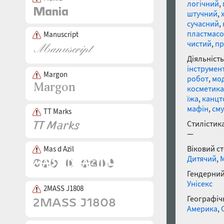
логічний
,
штучний
,
сучасний
,
пластмас
Manuscript
чистий
,
пр
Діяльність
інструмен
Margon
робот
,
мо
косметика
їжа
,
канцт
мафін
,
сму
TT Marks
Стилістика
—
Віковий с
Mas d Azil
Дитячий
,
Гендерний
Унісекс
2MASS J1808
Географічн
Америка
,