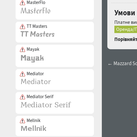
MasterFlo
Умови
Платне ви
TT Masters
Оренда/П
Порівняйт
Mayak
← Mazzard Sof
Mediator
Mediator Serif
Mellnik