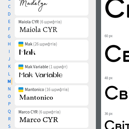
C
D
E
Maiola CYR
(6 шрифтів)
F
G
60 px
H
Mak
(26 шрифтів)
I
J
K
Mak Variable
(1 шрифт)
L
48 px
M
N
Mantonico
(16 шрифтів)
O
P
Q
Marco CYR
(6 шрифтів)
36 px
R
S