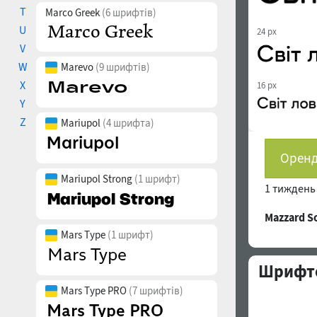
T
Marco Greek
(6 шрифтів)
U
24 px
V
W
Marevo
(9 шрифтів)
X
16 px
Y
Z
Mariupol
(4 шрифта)
Оренд
Mariupol Strong
(1 шрифт)
1 тижден
Mazzard 
Mars Type
(1 шрифт)
Шрифто
Mars Type PRO
(7 шрифтів)