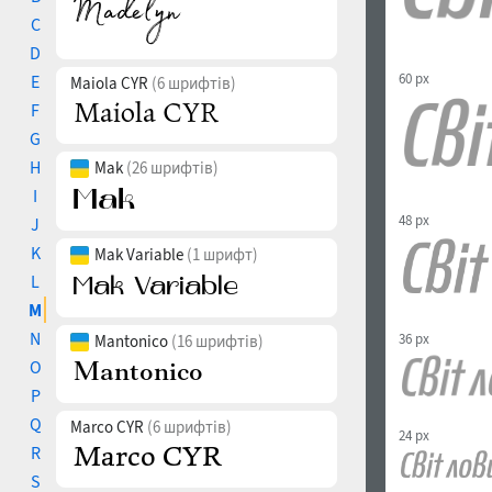
C
D
60 px
E
Maiola CYR
(6 шрифтів)
F
G
H
Mak
(26 шрифтів)
I
48 px
J
K
Mak Variable
(1 шрифт)
L
M
N
36 px
Mantonico
(16 шрифтів)
O
P
Q
Marco CYR
(6 шрифтів)
24 px
R
S