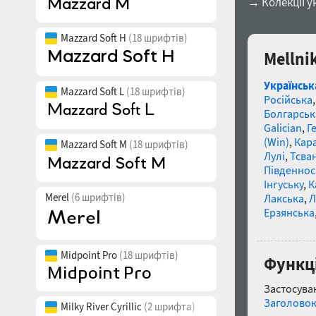
→ Колекції у
Mazzard Soft H
(18 шрифтів)
Mellni
Українськ
Mazzard Soft L
(18 шрифтів)
Російська
Болгарськ
Galician
,
Г
(Win)
,
Кар
Mazzard Soft M
(18 шрифтів)
Лулі
,
Тсва
Південнос
Інгуську
,
К
Merel
(6 шрифтів)
Лакська
,
Л
Ерзянська
Midpoint Pro
(18 шрифтів)
Функці
Застосуван
Заголово
Milky River Cyrillic
(2 шрифта)