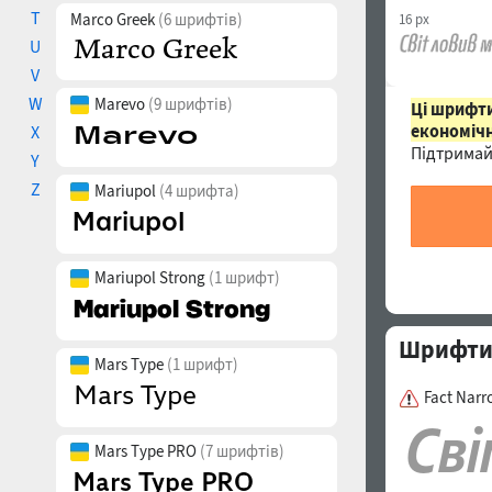
T
Marco Greek
(6 шрифтів)
16 px
U
V
W
Marevo
(9 шрифтів)
Ці шрифти
економічн
X
Підтримай
Y
Z
Mariupol
(4 шрифта)
Mariupol Strong
(1 шрифт)
Шрифти с
Mars Type
(1 шрифт)
Fact Narr
Mars Type PRO
(7 шрифтів)