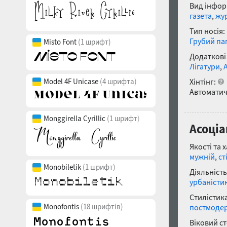
Вид інфор
газета
,
жу
Тип носія:
Грубий па
Misto Font
(1 шрифт)
Додаткові
Лігатури
,
Хінтінг:
Model 4F Unicase
(4 шрифта)
Автоматич
Monggirella Cyrillic
(1 шрифт)
Асоціа
Якості та 
мужній
,
ст
Monobiletik
(1 шрифт)
Діяльність
урбаністи
Стилістика
Monofontis
(18 шрифтів)
постмоде
Віковий с