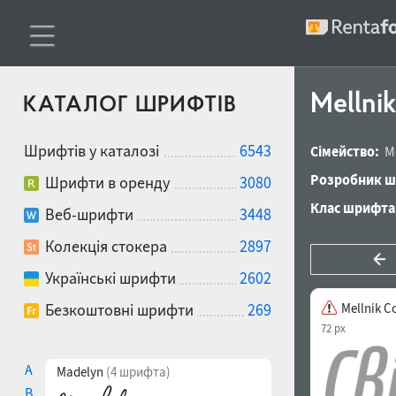
Mellnik
КАТАЛОГ ШРИФТІВ
Шрифтів у каталозі
6543
Сімейство:
M
Розробник ш
Шрифти в оренду
3080
Клас шрифта
Веб-шрифти
3448
Колекція стокера
2897
Українські шрифти
2602
Безкоштовні шрифти
269
Mellnik C
72 px
A
Madelyn
(4 шрифта)
B