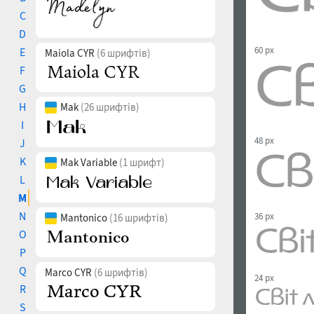
C
D
60 px
E
Maiola CYR
(6 шрифтів)
F
G
H
Mak
(26 шрифтів)
I
48 px
J
K
Mak Variable
(1 шрифт)
L
M
N
36 px
Mantonico
(16 шрифтів)
O
P
Q
Marco CYR
(6 шрифтів)
24 px
R
S