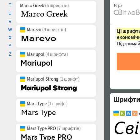
T
Marco Greek
(6 шрифтів)
16 px
U
V
W
Marevo
(9 шрифтів)
Ці шрифти
економічн
X
Підтримай
Y
Z
Mariupol
(4 шрифта)
Mariupol Strong
(1 шрифт)
Шрифти с
Mars Type
(1 шрифт)
Mars Type PRO
(7 шрифтів)