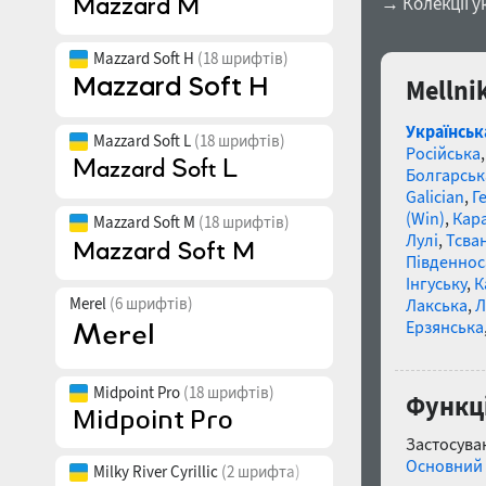
→ Колекції у
Mazzard Soft H
(18 шрифтів)
Mellni
Українськ
Mazzard Soft L
(18 шрифтів)
Російська
Болгарськ
Galician
,
Г
(Win)
,
Кар
Mazzard Soft M
(18 шрифтів)
Лулі
,
Тсва
Південнос
Інгуську
,
К
Merel
(6 шрифтів)
Лакська
,
Л
Ерзянська
Midpoint Pro
(18 шрифтів)
Функці
Застосуван
Основний 
Milky River Cyrillic
(2 шрифта)