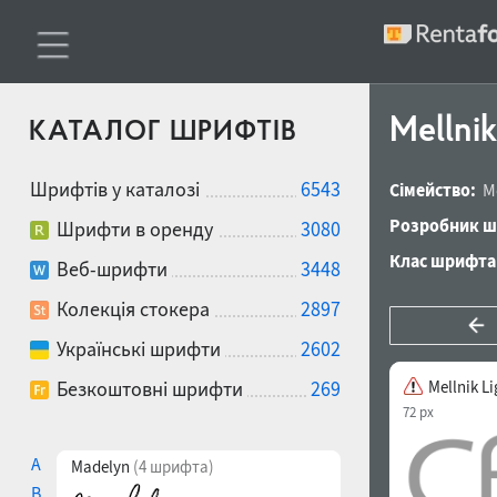
Mellnik
КАТАЛОГ ШРИФТІВ
Шрифтів у каталозі
6543
Сімейство:
M
Розробник ш
Шрифти в оренду
3080
Клас шрифта
Веб-шрифти
3448
Колекція стокера
2897
Українські шрифти
2602
Безкоштовні шрифти
269
Mellnik Li
72 px
A
Madelyn
(4 шрифта)
B