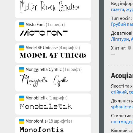
Вид інфор
газета
,
жу
Тип носія:
Грубий па
Misto Font
(1 шрифт)
Додаткові
Лігатури
,
Хінтінг:
Model 4F Unicase
(4 шрифта)
—
Monggirella Cyrillic
(1 шрифт)
Асоціа
Якості та 
стійкий
,
с
Monobiletik
(1 шрифт)
Діяльність
урбаністи
Стилістика
Monofontis
(18 шрифтів)
постмоде
Віковий с