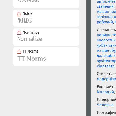
авторите
сталевий
,
машинни
Nolde
залізничн
робочий
,
Діяльність
Normalize
новини
,
т
енергетик
урбаністи
машинобу
TT Norms
далекобі
архітекто
кінотеатр
Стилістика
модерніз
Віковий с
Молодий
,
Гендерний
Чоловіча
Географічн