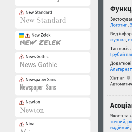
Функці
New Standard
Застосуван
Логотип
,
Вид інфор
New Zelek
журнал
,
е
Тип носія:
Грубий па
News Gothic
Додаткові
Альтернат
Хінтінг:
Newspaper Sans
Автоматич
Newton
Асоціа
Якості та 
точний
,
рі
Nina
надійний
,