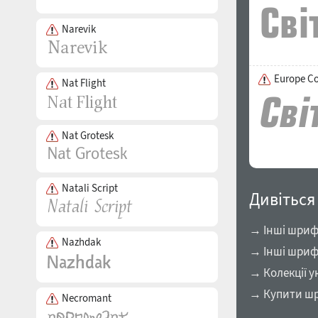
Narevik
Europe C
Nat Flight
Nat Grotesk
Natali Script
Дивіться
→ Інші шрифт
Nazhdak
→ Інші шриф
→ Колекції у
→ Купити шр
Necromant