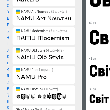
C
NAMU Art Nouveau
(1 шрифт)
D
E
60 px
F
G
NAMU Modernism
(3 шрифта)
H
I
J
NAMU Old Style
(4 шрифта)
K
48 px
L
M
NAMU Pro
(1 шрифт)
N
O
P
NAMU Tryzub
(1 шрифт)
36 px
Q
R
S
GHEA Narek Serif
(24 шрифта)