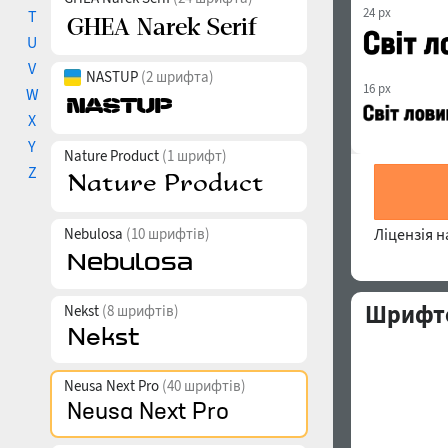
24 px
T
U
V
NASTUP
(2 шрифта)
16 px
W
X
Y
Nature Product
(1 шрифт)
Z
Nebulosa
(10 шрифтів)
Ліцензія 
Шрифто
Nekst
(8 шрифтів)
Neusa Next Pro
(40 шрифтів)