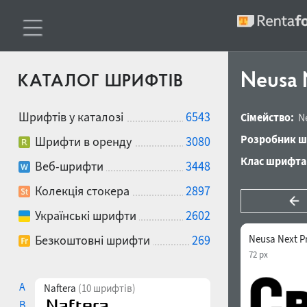
Neusa 
КАТАЛОГ ШРИФТІВ
Шрифтів у каталозі
6543
Сімейство:
N
Розробник ш
Шрифти в оренду
3080
Клас шрифта
Веб-шрифти
3448
Колекція стокера
2897
Українські шрифти
2602
Безкоштовні шрифти
269
Neusa Next P
72 px
A
Naftera
(10 шрифтів)
B