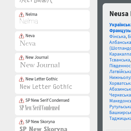
Neusa 
Nelma
Українськ
Французь
Neva
Фінська
,
Б
Албанськ
(Шотландс
Каракалп
New Journal
Тсванська
Південнос
Латвійська
Нижньолу
New Letter Gothic
Хорватськ
Абазинськ
Черкеська
SP New Serif Condensed
Македонс
Рутульськ
Башкирсь
Таджицьк
SP New Skoryna