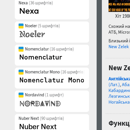
Nexa
(36 шрифтів)
Хіт 198
Noeler
(5 шрифтів)
Схожий на 
АТБ, Micro
Близький 
New Zelek
Nomenclatur
(16 шрифтів)
New Ze
Nomenclatur Mono
(16 шрифтів)
Англійськ
(Лат.)
,
Аба
Кабардин
Nordavind
(1 шрифт)
Лезгинськ
Ногайська
Nuber Next
(90 шрифтів)
Функці