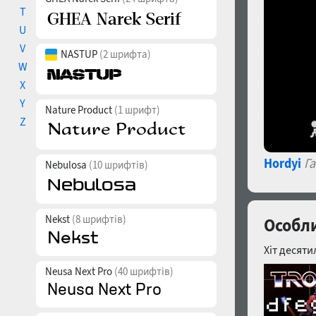
T
U
V
NASTUP
(2 шрифта)
W
X
Y
Nature Product
(1 шрифт)
Z
Hordyi
Г
Nebulosa
(10 шрифтів)
Nekst
(8 шрифтів)
Особли
Хіт десяти
Neusa Next Pro
(40 шрифтів)