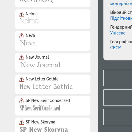
модерніз
Віковий с
Nelma
Підлітков
Гендерний
Унісекс
Neva
Географічн
СРСР
New Journal
New Letter Gothic
SP New Serif Condensed
SP New Skoryna