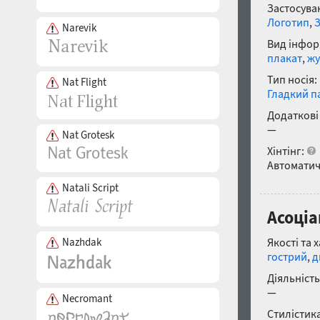
Застосуван
Логотип
,
Narevik
Вид інфор
плакат
,
жу
Тип носія:
Nat Flight
Гладкий п
Додаткові
—
Nat Grotesk
Хінтінг:
Автоматич
Natali Script
Асоціа
Nazhdak
Якості та 
гострий
,
д
Діяльність
—
Necromant
Стилістика