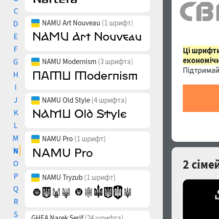
C
NAMU Art Nouveau
(1 шрифт)
D
E
F
Ці шрифти
економічн
G
NAMU Modernism
(3 шрифта)
Підтримай
H
I
J
NAMU Old Style
(4 шрифта)
K
L
M
NAMU Pro
(1 шрифт)
N
2 сіме
O
P
NAMU Tryzub
(1 шрифт)
Q
R
S
GHEA Narek Serif
(24 шрифта)