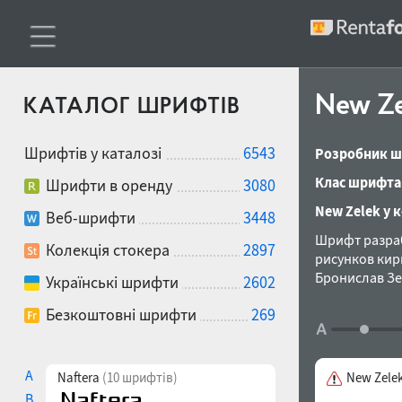
New Z
КАТАЛОГ ШРИФТІВ
Шрифтів у каталозі
6543
Розробник ш
Клас шрифта
Шрифти в оренду
3080
New Zelek у 
Веб-шрифти
3448
Шрифт разраб
Колекція стокера
2897
рисунков кир
Бронислав Зе
Українські шрифти
2602
Безкоштовні шрифти
269
A
Naftera
(10 шрифтів)
New Zele
B