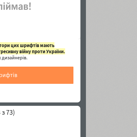
втори цих шрифтів мають
гресивну війну проти України.
 дизайнерів.
шрифтів
3
з 73)