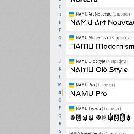
C
NAMU Art Nouveau
(1 шрифт)
D
E
F
G
NAMU Modernism
(3 шрифта)
H
I
J
NAMU Old Style
(4 шрифта)
K
L
M
NAMU Pro
(1 шрифт)
N
O
P
NAMU Tryzub
(1 шрифт)
Q
R
S
GHEA Narek Serif
(24 шрифта)