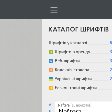
КАТАЛОГ ШРИФТІВ
Шрифтів у каталозі
6
Шрифти в оренду
3
Веб-шрифти
3
Колекція стокера
2
Українські шрифти
2
Безкоштовні шрифти
A
Naftera
(10 шрифтів)
B