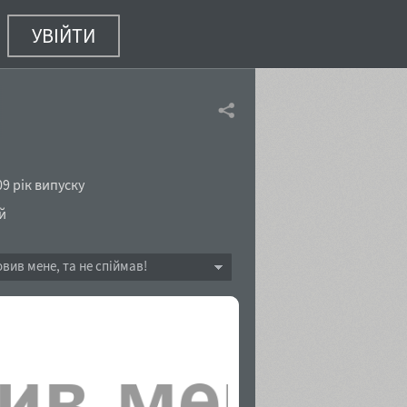
УВІЙТИ
9 рік випуску
й
овив мене, та не спіймав!