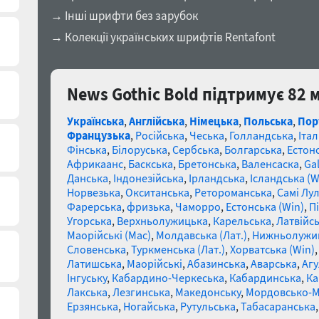
→ Інші шрифти без зарубок
→ Колекції українських шрифтів Rentafont
News Gothic Bold підтримує 82 
Українська
,
Англійська
,
Німецька
,
Польська
,
Пор
Французька
,
Російська
,
Чеська
,
Голландська
,
Італ
Фінська
,
Білоруська
,
Сербська
,
Болгарська
,
Естон
Африкаанс
,
Баскська
,
Бретонська
,
Валенсаска
,
Gal
Данська
,
Індонезійська
,
Ірландська
,
Ісландська (W
Норвезька
,
Окситанська
,
Ретороманська
,
Самі Лул
Фарерська
,
фризька
,
Чаморро
,
Естонська (Win)
,
П
Угорська
,
Верхньолужицька
,
Карельська
,
Латвійсь
Маорійські (Mac)
,
Молдавська (Лат.)
,
Нижньолужи
Словенська
,
Туркменська (Лат.)
,
Хорватська (Win)
Латишська
,
Маорійські
,
Абазинська
,
Аварська
,
Агу
Інгуську
,
Кабардино-Черкеська
,
Кабардинська
,
Ка
Лакська
,
Лезгинська
,
Македонську
,
Мордовсько-
Ерзянська
,
Ногайська
,
Рутульська
,
Табасаранська