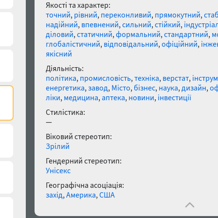
Якості та характер:
точний
,
рівний
,
переконливий
,
прямокутний
,
ста
надійний
,
впевнений
,
сильний
,
стійкий
,
індустріа
діловий
,
статичний
,
формальний
,
стандартний
,
м
глобалістичний
,
відповідальний
,
офіційний
,
інже
якісний
Діяльність:
політика
,
промисловість
,
техніка
,
верстат
,
інстру
енергетика
,
завод
,
Місто
,
бізнес
,
наука
,
дизайн
,
оф
ліки
,
медицина
,
аптека
,
новини
,
інвестиції
Стилістика:
—
Віковий стереотип:
Зрілий
Гендерний стереотип:
Унісекс
Географічна асоціація:
захід
,
Америка
,
США