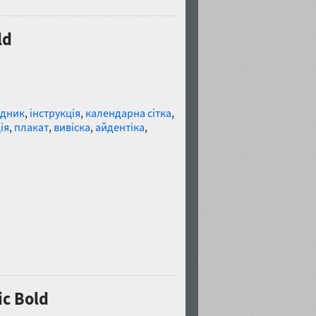
ld
ідник
,
інструкція
,
календарна сітка
,
ія
,
плакат
,
вивіска
,
айдентіка
,
c Bold