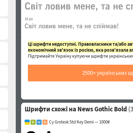
16 px
Ці шрифти недоступні. Правовласники та/або а
економічний зв'язок із росією, яка розв'язала а
Підтримайте Україну купуючи шрифти українських
2500+ українських 
Шрифти схожі на News Gothic Bold
(
Cy Grotesk Std Key Demi — 1000₴