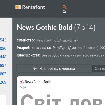
News Gothic Bold
(7 з 14)
543
Сімейство:
News Gothic
(14 шрифтів)
Розробник шрифта:
ParaType
(
Дмитро Кірсанов
),
200
080
Клас шрифта:
Без зарубок
,
старий гротеск
,
текстови
448
897
На сторінку сімейства
Світ л
602
269
News Gothic Bold
72 px