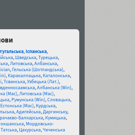
мови
тугальська
,
Іспанська
,
ійська
,
Шведська
,
Турецька
,
ська
,
Литовська
,
Албанська
,
ician
,
Гельська (Шотландська)
,
in)
,
Каракалпацька
,
Каталонська
,
і
,
Тсванська
,
Узбецька (Лат.)
,
івденносаамська
,
Албанська (Win)
,
ка (Mac)
,
Литовська (Mac)
,
цька
,
Румунська (Win)
,
Словацька
,
,
Естонська (Mac)
,
Курдська
,
льська
,
Адигейська
,
Даргинську
,
рачаєво-Балкарська
,
Кумицька
,
Мокшанська
,
Мордовсько-
,
Татська
,
Цахурська
,
Чеченська