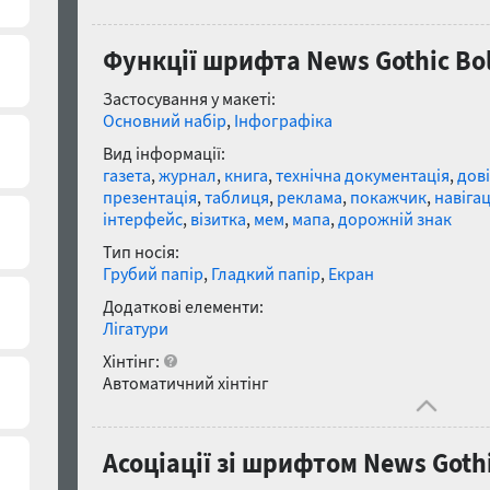
Функції шрифта News Gothic Bo
Застосування у макеті:
Основний набір
,
Інфографіка
Вид інформації:
газета
,
журнал
,
книга
,
технічна документація
,
дов
презентація
,
таблиця
,
реклама
,
покажчик
,
навігац
інтерфейс
,
візитка
,
мем
,
мапа
,
дорожній знак
Тип носія:
Грубий папір
,
Гладкий папір
,
Екран
Додаткові елементи:
Лігатури
Хінтінг:
Автоматичний хінтінг
Асоціації зі шрифтом News Gothi