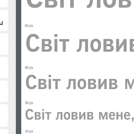
60 px
48 px
36 px
24 px