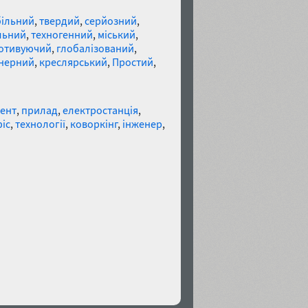
більний
,
твердий
,
серйозний
,
льний
,
техногенний
,
міський
,
отивуючий
,
глобалізований
,
нерний
,
креслярський
,
Простий
,
мент
,
прилад
,
електростанція
,
іс
,
технології
,
коворкінг
,
інженер
,