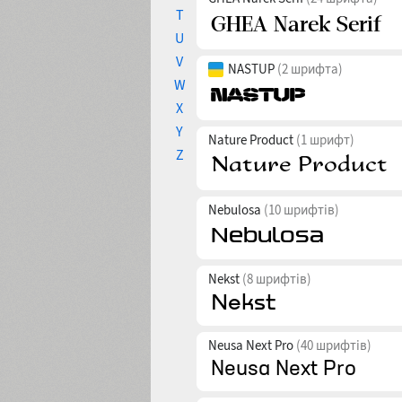
T
U
V
NASTUP
(2 шрифта)
W
X
Y
Nature Product
(1 шрифт)
Z
Nebulosa
(10 шрифтів)
Nekst
(8 шрифтів)
Neusa Next Pro
(40 шрифтів)