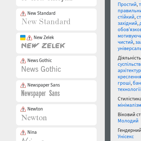
Простий
,
правильн
New Standard
стійкий
,
с
західний
,
обов'язко
мотивуюч
New Zelek
чистий
,
за
універсал
Діяльність
News Gothic
суспільст
архітекту
кресленн
гроші
,
бан
Newspaper Sans
технології
Стилістика
мінімаліз
Newton
Віковий с
Молодий
Гендерний
Nina
Унісекс