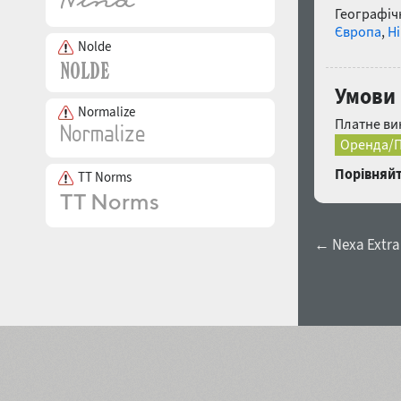
Географічн
Європа
,
Н
Nolde
Умови 
Normalize
Платне ви
Оренда/П
Порівняйт
TT Norms
← Nexa Extra