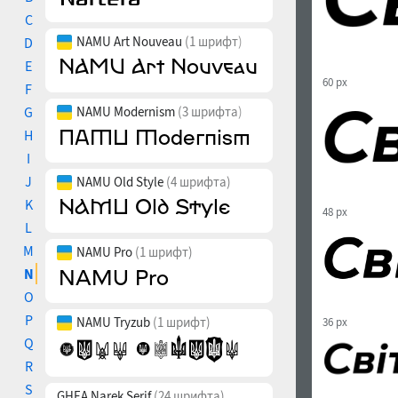
C
NAMU Art Nouveau
(1 шрифт)
D
E
60 px
F
G
NAMU Modernism
(3 шрифта)
H
I
J
NAMU Old Style
(4 шрифта)
K
48 px
L
M
NAMU Pro
(1 шрифт)
N
O
P
NAMU Tryzub
(1 шрифт)
36 px
Q
R
S
GHEA Narek Serif
(24 шрифта)