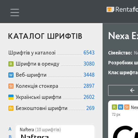
Nexa Ex
КАТАЛОГ ШРИФТІВ
Шрифтів у каталозі
6543
Сімейство:
N
Розробник ш
Шрифти в оренду
3080
Клас шрифта
Веб-шрифти
3448
Колекція стокера
2897
Українські шрифти
2602
Безкоштовні шрифти
269
Nex
72 px
A
Naftera
(10 шрифтів)
B