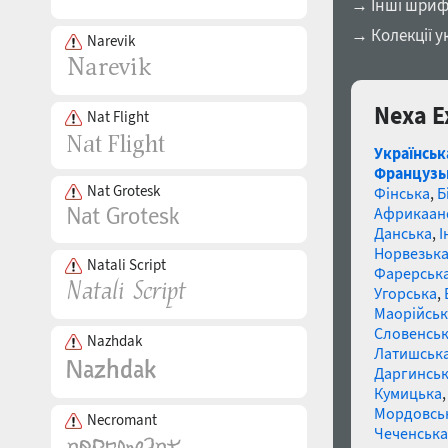
→ Інші шриф
→ Колекції у
Narevik
Nexa E
Nat Flight
Українськ
Французь
Nat Grotesk
Фінська
,
Б
Африкаан
Данська
,
І
Норвезьк
Natali Script
Фарерськ
Угорська
,
Маорійські
Словенсь
Nazhdak
Латишськ
Даргинськ
Кумицька
Мордовсь
Necromant
Чеченська