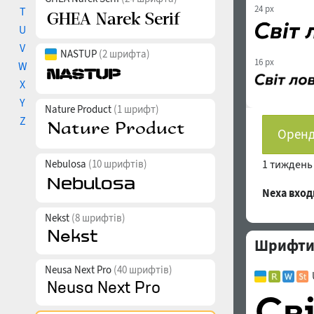
24 px
T
U
V
NASTUP
(2 шрифта)
16 px
W
X
Y
Nature Product
(1 шрифт)
Z
Оренд
Nebulosa
(10 шрифтів)
1 тижден
Nexa вхо
Nekst
(8 шрифтів)
Шрифти с
Neusa Next Pro
(40 шрифтів)