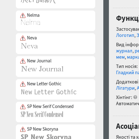
Nelma
Функці
Застосуван
Логотип
,
Neva
Вид інфор
журнал
,
р
мем
,
марк
New Journal
Тип носія:
Гладкий п
Додаткові
New Letter Gothic
Лігатури
,
Хінтінг:
Автоматич
SP New Serif Condensed
Асоціа
SP New Skoryna
Якості та 