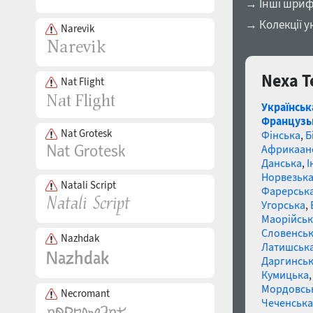
→ Інші шриф
→ Колекції у
Narevik
Nexa T
Nat Flight
Українськ
Французь
Nat Grotesk
Фінська
,
Б
Африкаан
Данська
,
І
Норвезьк
Natali Script
Фарерськ
Угорська
,
Маорійські
Словенсь
Nazhdak
Латишськ
Даргинськ
Кумицька
Мордовсь
Necromant
Чеченська