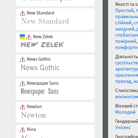
Якості та 
Простий
,
New Standard
правильн
стійкий
,
с
західний
,
глобалізо
New Zelek
помірний
комфортн
Діяльність
News Gothic
суспільст
архітекту
кресленн
прилад
,
м
Newspaper Sans
Стилістика
мінімаліз
Віковий с
Newton
Молодий
Гендерний
Унісекс
Nina
Географічн