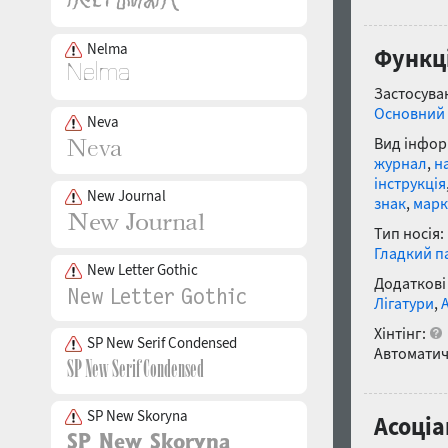
Nelma
Функці
Застосуван
Основний 
Neva
Вид інфор
журнал
,
н
інструкція
New Journal
знак
,
марк
Тип носія:
Гладкий п
New Letter Gothic
Додаткові
Лігатури
,
Хінтінг:
SP New Serif Condensed
Автоматич
SP New Skoryna
Асоціа