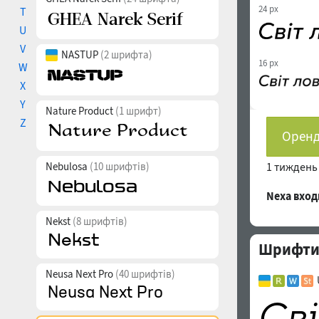
24 px
T
U
V
NASTUP
(2 шрифта)
16 px
W
X
Y
Nature Product
(1 шрифт)
Z
Оренд
Nebulosa
(10 шрифтів)
1 тижден
Nexa вхо
Nekst
(8 шрифтів)
Шрифти с
Neusa Next Pro
(40 шрифтів)