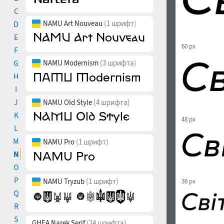
C
NAMU Art Nouveau
(1 шрифт)
D
E
60 px
F
G
NAMU Modernism
(3 шрифта)
H
I
J
NAMU Old Style
(4 шрифта)
K
48 px
L
M
NAMU Pro
(1 шрифт)
N
O
P
NAMU Tryzub
(1 шрифт)
36 px
Q
R
S
GHEA Narek Serif
(24 шрифта)