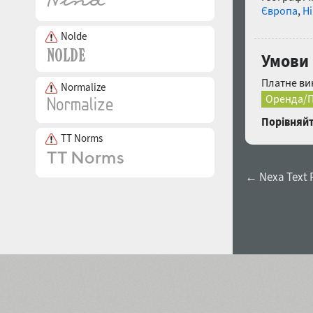
Європа
,
Н
Nolde
Умови 
Платне ви
Normalize
Оренда/П
Порівняйт
TT Norms
← Nexa Text 