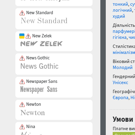
тонкий
,
су
логічний
,
New Standard
худий
Діяльність
парфумер
New Zelek
гігієна
,
чи
Стилістика
мінімаліз
News Gothic
Віковий с
Молодий
Гендерний
Newspaper Sans
Унісекс
Географічн
Європа
,
Н
Newton
Умови 
Nina
Платне ви