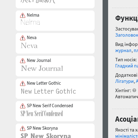
Nelma
Функці
Застосуван
Заголово
Neva
Вид інфор
журнал
,
п
Тип носія:
New Journal
Гладкий п
Додаткові
Лігатури
,
New Letter Gothic
Хінтінг:
Автоматич
SP New Serif Condensed
Асоціа
SP New Skoryna
Якості та 
мінімаліс