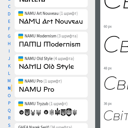
C
NAMU Art Nouveau
(1 шрифт)
D
E
60 px
F
G
NAMU Modernism
(3 шрифта)
H
I
J
NAMU Old Style
(4 шрифта)
K
48 px
L
M
NAMU Pro
(1 шрифт)
N
O
P
NAMU Tryzub
(1 шрифт)
36 px
Q
R
S
GHEA Narek Serif
(24 шрифта)