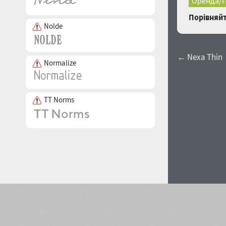
Оренда/П
Порівняйт
Nolde
← Nexa Thin
Normalize
TT Norms