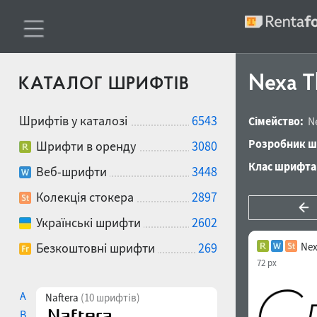
Nexa Th
КАТАЛОГ ШРИФТІВ
Шрифтів у каталозі
6543
Сімейство:
N
Розробник ш
Шрифти в оренду
3080
Клас шрифта
Веб-шрифти
3448
Колекція стокера
2897
Українські шрифти
2602
Безкоштовні шрифти
269
Nex
72 px
A
Naftera
(10 шрифтів)
B