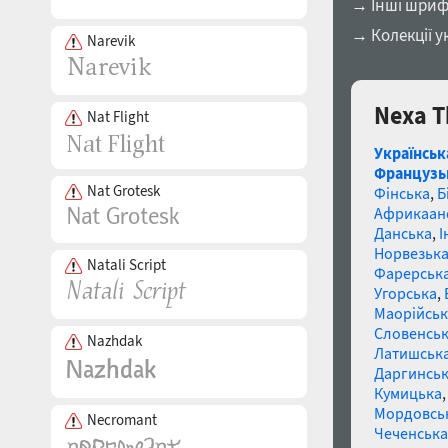
→ Інші шриф
→ Колекції у
Narevik
Nexa T
Nat Flight
Українськ
Французь
Nat Grotesk
Фінська
,
Б
Африкаан
Данська
,
І
Норвезьк
Natali Script
Фарерськ
Угорська
,
Маорійські
Словенсь
Nazhdak
Латишськ
Даргинськ
Кумицька
Мордовсь
Necromant
Чеченська