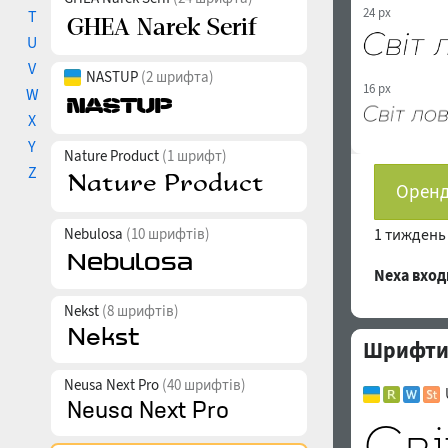
24 px
T
U
V
NASTUP
(2 шрифта)
16 px
W
X
Y
Nature Product
(1 шрифт)
Z
Оренд
Nebulosa
(10 шрифтів)
1 тижден
Nexa вхо
Nekst
(8 шрифтів)
Шрифти с
Neusa Next Pro
(40 шрифтів)