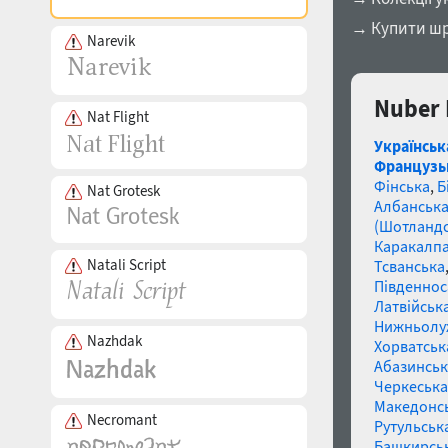
→ Купити шр
Narevik
Nuber 
Nat Flight
Українськ
Французь
Фінська
,
Б
Nat Grotesk
Албанськ
(Шотландс
Каракалп
Natali Script
Тсванська
Південнос
Латвійська
Нижньолу
Nazhdak
Хорватськ
Абазинськ
Черкеська
Македонс
Necromant
Рутульськ
Башкирсь