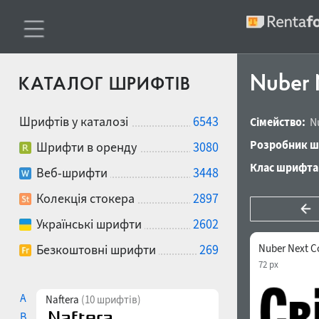
Nuber 
КАТАЛОГ ШРИФТІВ
Шрифтів у каталозі
6543
Сімейство:
N
Розробник ш
Шрифти в оренду
3080
Клас шрифта
Веб-шрифти
3448
Колекція стокера
2897
Українські шрифти
2602
Безкоштовні шрифти
269
Nuber Next C
72 px
A
Naftera
(10 шрифтів)
B