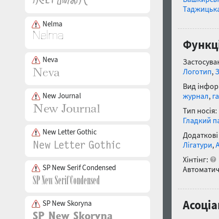
Таджицьк
Nelma
Функці
Neva
Застосуван
Логотип
,
Вид інфор
New Journal
журнал
,
г
Тип носія:
Гладкий п
New Letter Gothic
Додаткові
Лігатури
,
Хінтінг:
SP New Serif Condensed
Автоматич
Асоціа
SP New Skoryna