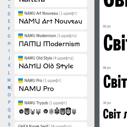
C
NAMU Art Nouveau
(1 шрифт)
D
E
60 px
F
G
NAMU Modernism
(3 шрифта)
H
I
J
NAMU Old Style
(4 шрифта)
K
48 px
L
M
NAMU Pro
(1 шрифт)
N
O
P
NAMU Tryzub
(1 шрифт)
36 px
Q
R
S
GHEA Narek Serif
(24 шрифта)