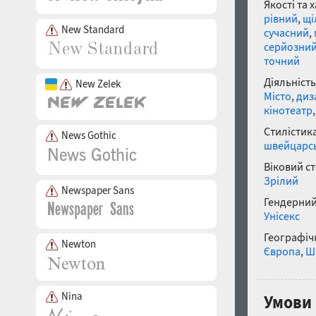
Якості та 
рівний
,
щі
New Standard
сучасний
,
серйозни
точний
Діяльність
New Zelek
Місто
,
диз
кінотеатр
Стилістика
News Gothic
швейцарсь
Віковий с
Зрілий
Newspaper Sans
Гендерний
Унісекс
Географічн
Newton
Європа
,
Ш
Nina
Умови