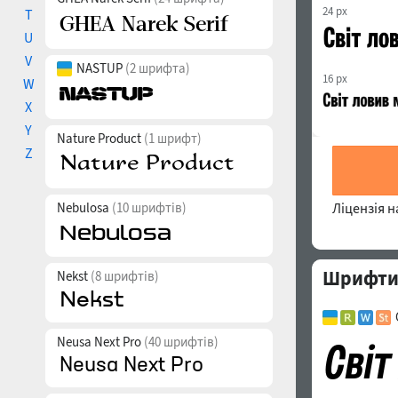
24 px
T
U
V
NASTUP
(2 шрифта)
16 px
W
X
Y
Nature Product
(1 шрифт)
Z
Nebulosa
(10 шрифтів)
Ліцензія 
Шрифти 
Nekst
(8 шрифтів)
Neusa Next Pro
(40 шрифтів)