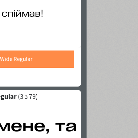
Wide Regular
gular
(
3
з 79)