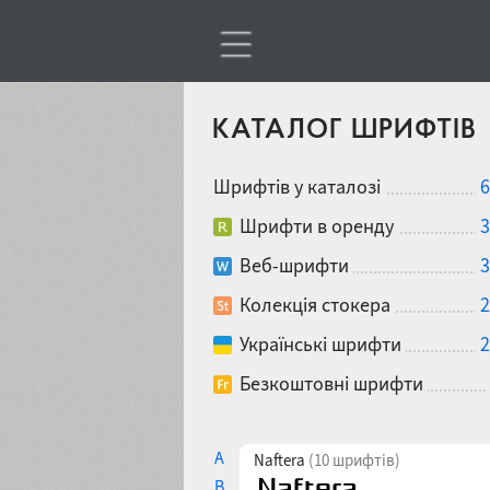
КАТАЛОГ ШРИФТІВ
Шрифтів у каталозі
6
Шрифти в оренду
3
Веб-шрифти
3
Колекція стокера
2
Українські шрифти
2
Безкоштовні шрифти
A
Naftera
(10 шрифтів)
B