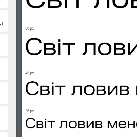
60 px
48 px
36 px