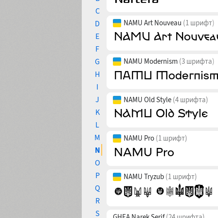
C
NAMU Art Nouveau
(1 шрифт)
D
E
F
G
NAMU Modernism
(3 шрифта)
H
I
J
NAMU Old Style
(4 шрифта)
K
L
M
NAMU Pro
(1 шрифт)
N
O
P
NAMU Tryzub
(1 шрифт)
Q
R
S
GHEA Narek Serif
(24 шрифта)