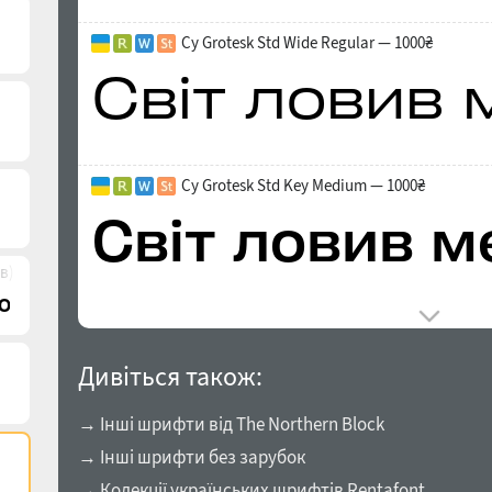
Cy Grotesk Std Wide Regular — 1000₴
Cy Grotesk Std Key Medium — 1000₴
в)
Дивіться також:
→ Інші шрифти від The Northern Block
→ Інші шрифти без зарубок
→ Колекції українських шрифтів Rentafont