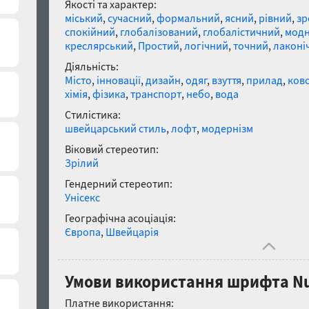
Якості та характер:
міський
,
сучасний
,
формальний
,
ясний
,
рівний
,
зр
спокійний
,
глобалізований
,
глобалістичний
,
мод
креслярський
,
Простий
,
логічний
,
точний
,
лаконі
Діяльність:
Місто
,
інновації
,
дизайн
,
одяг
,
взуття
,
прилад
,
ково
хімія
,
фізика
,
транспорт
,
небо
,
вода
Стилістика:
швейцарський стиль
,
лофт
,
модернізм
Віковий стереотип:
Зрілий
Гендерний стереотип:
Унісекс
Географічна асоціація:
Європа
,
Швейцарія
Умови використання шрифта Nub
Платне використання: