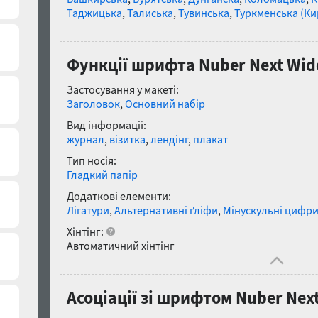
Таджицька
,
Талиська
,
Тувинська
,
Туркменська (Ки
Функції шрифта Nuber Next Wid
Застосування у макеті:
Заголовок
,
Основний набір
Вид інформації:
журнал
,
візитка
,
лендінг
,
плакат
Тип носія:
Гладкий папір
Додаткові елементи:
Лігатури
,
Альтернативні ґліфи
,
Мінускульні цифр
Хінтінг:
Автоматичний хінтінг
Асоціації зі шрифтом Nuber Nex