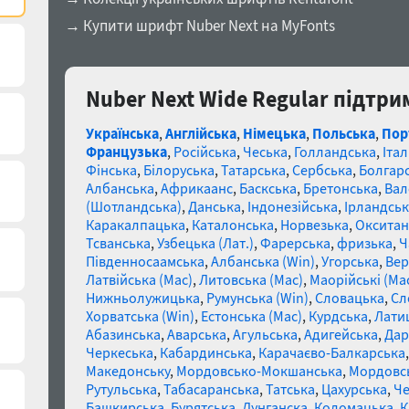
→ Купити шрифт Nuber Next на MyFonts
Nuber Next Wide Regular підтри
Українська
,
Англійська
,
Німецька
,
Польська
,
Пор
Французька
,
Російська
,
Чеська
,
Голландська
,
Італ
Фінська
,
Білоруська
,
Татарська
,
Сербська
,
Болгар
Албанська
,
Африкаанс
,
Баскська
,
Бретонська
,
Вал
(Шотландська)
,
Данська
,
Індонезійська
,
Ірландськ
Каракалпацька
,
Каталонська
,
Норвезька
,
Окситан
Тсванська
,
Узбецька (Лат.)
,
Фарерська
,
фризька
,
Ч
Південносаамська
,
Албанська (Win)
,
Угорська
,
Вер
Латвійська (Mac)
,
Литовська (Mac)
,
Маорійські (Ma
Нижньолужицька
,
Румунська (Win)
,
Словацька
,
Сл
Хорватська (Win)
,
Естонська (Mac)
,
Курдська
,
Лати
Абазинська
,
Аварська
,
Агульська
,
Адигейська
,
Дар
Черкеська
,
Кабардинська
,
Карачаєво-Балкарська
Македонську
,
Мордовсько-Мокшанська
,
Мордовсь
Рутульська
,
Табасаранська
,
Татська
,
Цахурська
,
Че
Башкирська
,
Бурятська
,
Дунганска
,
Коломацька
,
К