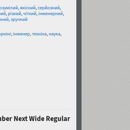
озумілий
,
якісний
,
серйозний
,
ний
,
різкий
,
чіткий
,
інженерний
,
чний
,
зручний
ркінг
,
інженер
,
техніка
,
наука
,
er Next Wide Regular