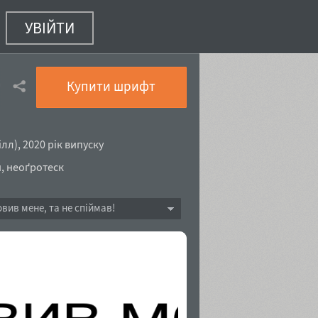
УВІЙТИ
63 з 90)
Купити шрифт
ілл
),
2020 рік випуску
й
,
неоґротеск
овив мене, та не спіймав!