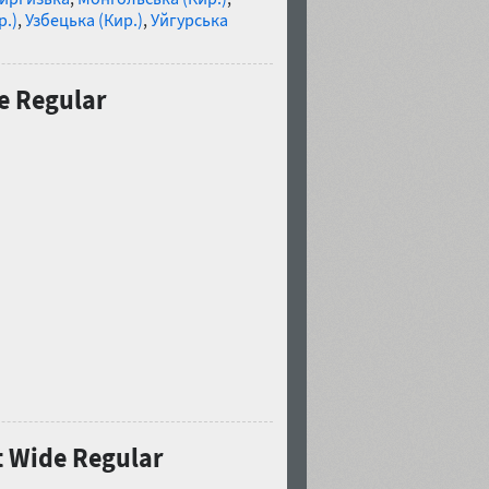
р.)
,
Узбецька (Кир.)
,
Уйгурська
e Regular
и
t Wide Regular