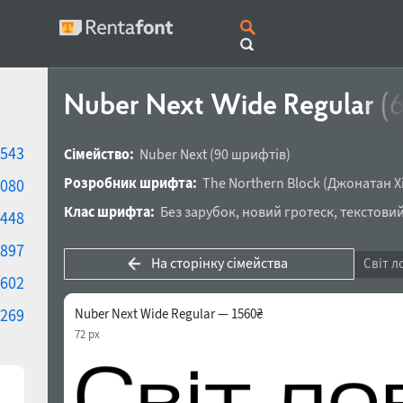
Nuber Next Wide Regular
(
543
Сімейство:
Nuber Next
(90 шрифтів)
Розробник шрифта:
The Northern Block
(
Джонатан Х
080
Клас шрифта:
Без зарубок
,
новий гротеск
,
текстови
448
897
На сторінку сімейства
Світ л
602
269
Nuber Next Wide Regular — 1560₴
72 px