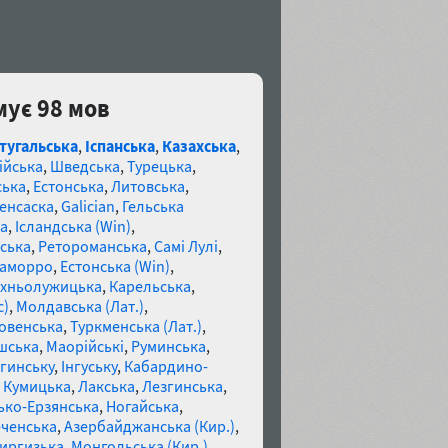
мує 98 мов
тугальська
,
Іспанська
,
Казахська
,
ійська
,
Шведська
,
Турецька
,
ська
,
Естонська
,
Литовська
,
енсаска
,
Galician
,
Гельська
а
,
Ісландська (Win)
,
ська
,
Ретороманська
,
Самі Лулі
,
аморро
,
Естонська (Win)
,
хньолужицька
,
Карельська
,
c)
,
Молдавська (Лат.)
,
овенська
,
Туркменська (Лат.)
,
шська
,
Маорійські
,
Руминська
,
гинську
,
Інгуську
,
Кабардино-
,
Кумицька
,
Лакська
,
Лезгинська
,
ко-Ерзянська
,
Ногайська
,
ченська
,
Азербайджанська (Кир.)
,
иргизька
,
Монгольська (Кир.)
,