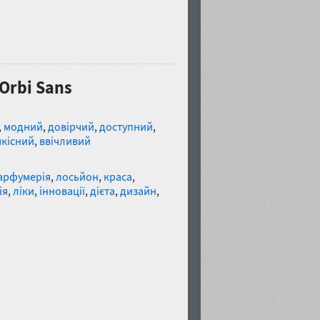
Orbi Sans
,
модний
,
довірчий
,
доступний
,
якісний
,
ввічливий
арфумерія
,
лосьйон
,
краса
,
ія
,
ліки
,
інновації
,
дієта
,
дизайн
,