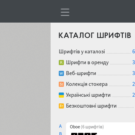
КАТАЛОГ ШРИФТІВ
Шрифтів у каталозі
6
Шрифти в оренду
3
Веб-шрифти
3
Колекція стокера
2
Українські шрифти
2
Безкоштовні шрифти
A
Oboe
(6 шрифтів)
B