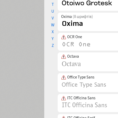
T
U
Oxima
(8 шрифтів)
V
W
X
OCR One
Y
Z
Octava
Office Type Sans
ITC Officina Sans
ITC Officina Serif