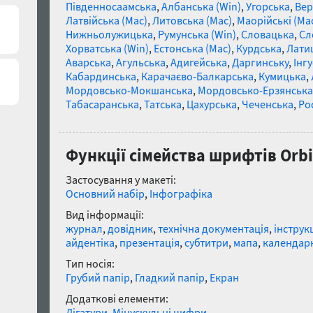
Південносаамська
,
Албанська (Win)
,
Угорська
,
Вер
Латвійська (Mac)
,
Литовська (Mac)
,
Маорійські (Ma
Нижньолужицька
,
Румунська (Win)
,
Словацька
,
Сл
Хорватська (Win)
,
Естонська (Mac)
,
Курдська
,
Лати
Аварська
,
Агульська
,
Адигейська
,
Даргинську
,
Інгу
Кабардинська
,
Карачаєво-Балкарська
,
Кумицька
,
Мордовсько-Мокшанська
,
Мордовсько-Ерзянська
Табасаранська
,
Татська
,
Цахурська
,
Чеченська
,
Рос
Функції сімейства шрифтів Orbi
Застосування у макеті:
Основний набір
,
Інфографіка
Вид інформації:
журнал
,
довідник
,
технічна документація
,
інструк
айдентіка
,
презентація
,
субтитри
,
мапа
,
календарн
Тип носія:
Грубий папір
,
Гладкий папір
,
Екран
Додаткові елементи:
Лігатури
,
Мінускульні цифри