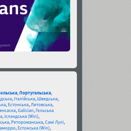
ольська
,
Португальська
,
дська
,
Італійська
,
Шведська
,
ька
,
Естонська
,
Литовська
,
енсаска
,
Galician
,
Гельська
а
,
Ісландська (Win)
,
ська
,
Ретороманська
,
Самі Лулі
,
аморро
,
Естонська (Win)
,