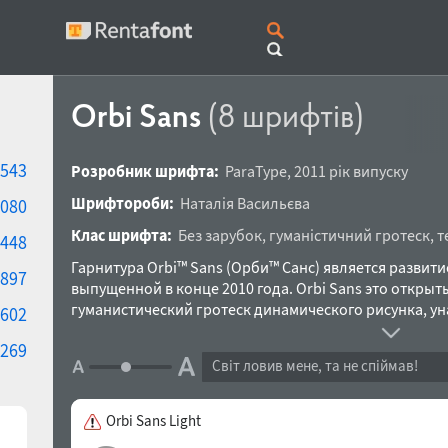
Orbi Sans
(8 шрифтів)
543
Розробник шрифта:
ParaType
,
2011 рік випуску
Шрифтороби:
Наталія Васильєва
080
Клас шрифта:
Без зарубок
,
гуманістичний гротеск
,
т
448
Гарнитура Orbi™ Sans (Орби™ Санс) является развит
897
выпущенной в конце 2010 года. Orbi Sans это откры
гуманистический гротеск динамического рисунка, у
602
строгость антиквы и согласованный с ней по размер
269
гарнитуре 8 начертаний — 4 прямых различной степ
Світ ловив мене, та не спіймав!
соответствующие им курсивы, что нечасто встречаетс
простыми наклонными начертаниями. Гротеск Orbi S
совместно с антиквой Orbi, так и самостоятельно. 
Orbi Sans Light
и может с успехом применяться как в печатных матер