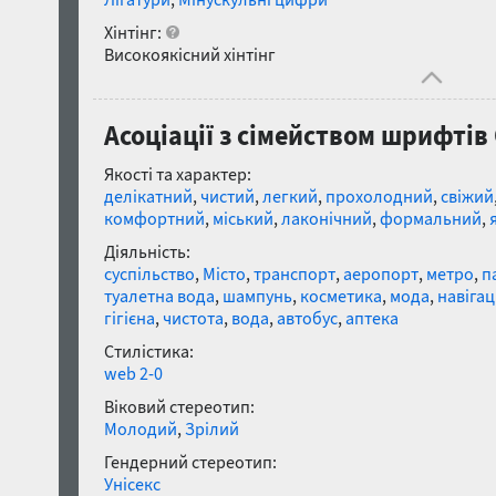
Хінтінг:
Високоякісний хінтінг
Асоціації з сімейством шрифтів 
Якості та характер:
делікатний
,
чистий
,
легкий
,
прохолодний
,
свіжий
комфортний
,
міський
,
лаконічний
,
формальний
,
Діяльність:
суспільство
,
Місто
,
транспорт
,
аеропорт
,
метро
,
п
туалетна вода
,
шампунь
,
косметика
,
мода
,
навігац
гігієна
,
чистота
,
вода
,
автобус
,
аптека
Стилістика:
web 2-0
Віковий стереотип:
Молодий
,
Зрілий
Гендерний стереотип:
Унісекс