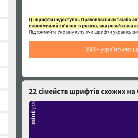
Ці шрифти недоступні. Правовласники та/або а
економічний зв'язок із росією, яка розв'язала а
Підтримайте Україну купуючи шрифти українських
2500+ українських 
22 сімейств шрифтів схожих на 