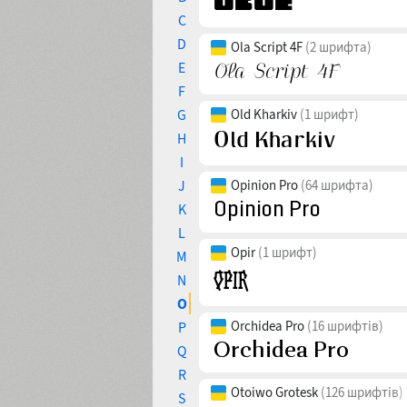
C
D
Ola Script 4F
(2 шрифта)
E
F
G
Old Kharkiv
(1 шрифт)
H
I
J
Opinion Pro
(64 шрифта)
K
L
Opir
(1 шрифт)
M
N
O
Orchidea Pro
(16 шрифтів)
P
Q
R
Otoiwo Grotesk
(126 шрифтів)
S