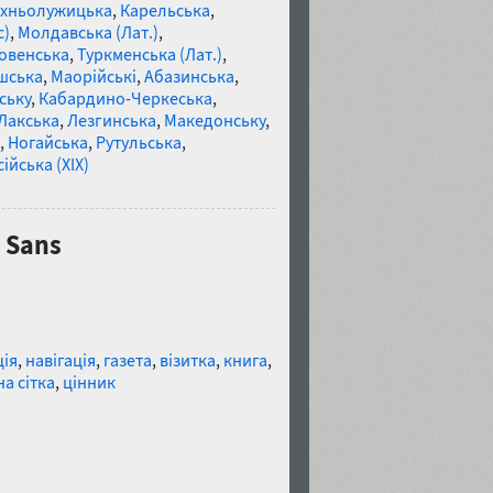
хньолужицька
,
Карельська
,
c)
,
Молдавська (Лат.)
,
овенська
,
Туркменська (Лат.)
,
шська
,
Маорійські
,
Абазинська
,
ську
,
Кабардино-Черкеська
,
Лакська
,
Лезгинська
,
Македонську
,
,
Ногайська
,
Рутульська
,
ійська (XIX)
 Sans
ція
,
навігація
,
газета
,
візитка
,
книга
,
а сітка
,
цінник