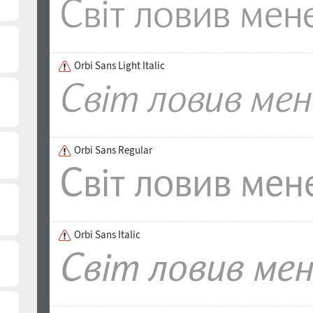
страниц. Гарнитура спроектирована дизайнером На
компанией ПараТайп в 2011 году.
Orbi Sans Light Italic
Orbi Sans Regular
Orbi Sans Italic