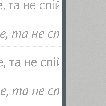
тальей Васильевой. Выпущена