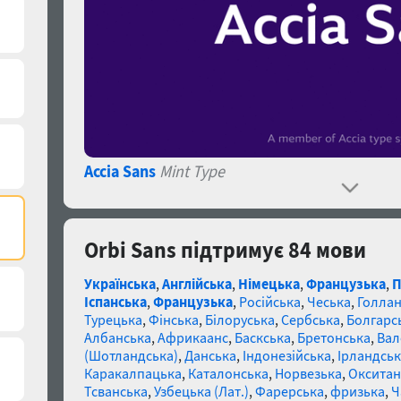
Accia Sans
Mint Type
Orbi Sans підтримує 84 мови
Українська
,
Англійська
,
Німецька
,
Французька
,
П
Іспанська
,
Французька
,
Російська
,
Чеська
,
Голлан
Турецька
,
Фінська
,
Білоруська
,
Сербська
,
Болгарс
Албанська
,
Африкаанс
,
Баскська
,
Бретонська
,
Вал
(Шотландська)
,
Данська
,
Індонезійська
,
Ірландськ
Каракалпацька
,
Каталонська
,
Норвезька
,
Окситан
Тсванська
,
Узбецька (Лат.)
,
Фарерська
,
фризька
,
Ч