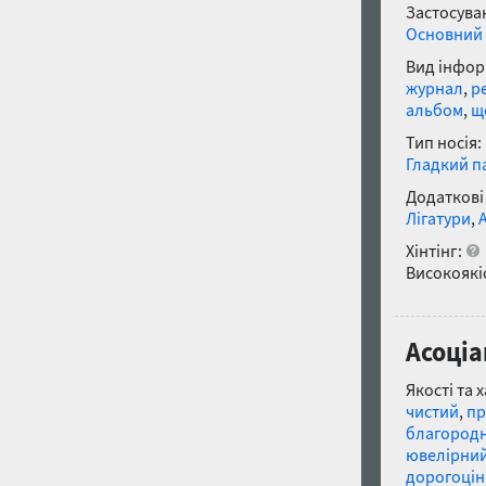
Застосуван
Основний 
Вид інфор
журнал
,
р
альбом
,
щ
Тип носія:
Гладкий п
Додаткові
Лігатури
,
Хінтінг:
Високоякіс
Асоціа
Якості та 
чистий
,
пр
благород
ювелірни
дорогоці