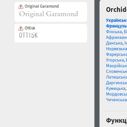
Original Garamond
Orchid
Українськ
Французь
Ottisk
Фінська
,
Б
Африкаан
Данська
,
І
Норвезьк
Фарерськ
Угорська
,
Маорійські
Словенсь
Латишськ
Даргинськ
Кумицька
Мордовсь
Чеченська
Функці