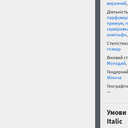
виразний
Діяльність
парфумер
преміум
,
г
сервіровк
комільфо
Стилістика
гламур
Віковий с
Молодий
,
Гендерний
Жіноча
Географічн
—
Умови
Italic