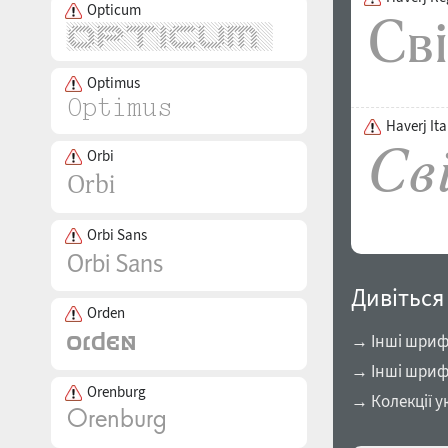
Opticum
Optimus
Haverj Ita
Orbi
Orbi Sans
Дивіться
Orden
→ Інші шрифт
→ Інші шриф
Orenburg
→ Колекції у