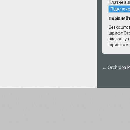
Платне ви
Підключе
Порівняйт
Безкоштов
шрифт Orch
вказані у 
шрифтом. 
← Orchidea 