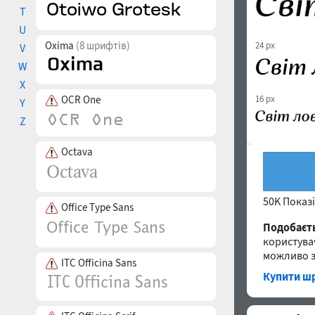
T
U
Oxima
(8 шрифтів)
24 px
V
W
X
16 px
OCR One
Y
Z
Octava
50K Показ
Office Type Sans
Подобаєт
користува
можливо з
ITC Officina Sans
Купити шр