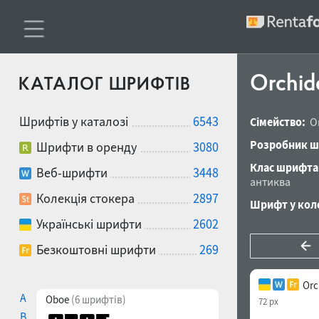
Orchid
КАТАЛОГ ШРИФТІВ
Шрифтів у каталозі
6543
Сімейство:
O
Розробник ш
Шрифти в оренду
3080
Клас шрифта
Веб-шрифти
3448
антиква
Колекція стокера
2897
Шрифт у коле
Українські шрифти
2602
Безкоштовні шрифти
269
Orc
A
Oboe
(6 шрифтів)
72 px
B