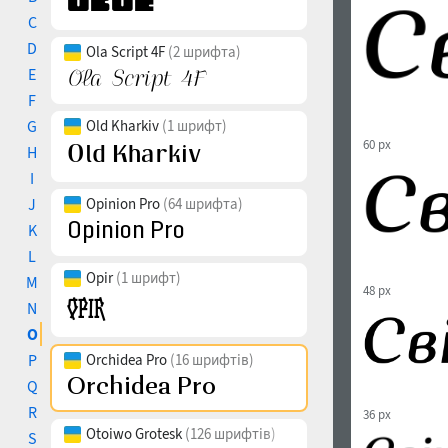
C
D
Ola Script 4F
(2 шрифта)
E
F
G
Old Kharkiv
(1 шрифт)
60 px
H
I
J
Opinion Pro
(64 шрифта)
K
L
Opir
(1 шрифт)
M
48 px
N
O
P
Orchidea Pro
(16 шрифтів)
Q
R
36 px
Otoiwo Grotesk
(126 шрифтів)
S