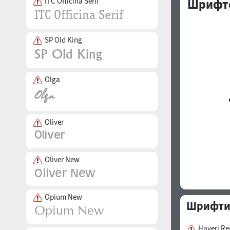
ITC Officina Serif
Шрифто
SP Old King
Olga
Oliver
Oliver New
Opium New
Шрифти с
Haverj Re