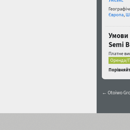
Унісекс
Географічн
Європа
,
Ш
Умови 
Semi Bo
Платне ви
Оренда/П
Порівняйт
← Otoiwo Gro