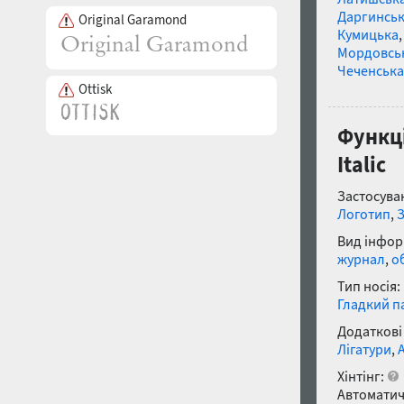
Даргинськ
Original Garamond
Кумицька
Мордовсь
Чеченська
Ottisk
Функці
Italic
Застосуван
Логотип
,
Вид інфор
журнал
,
о
Тип носія:
Гладкий п
Додаткові
Лігатури
,
Хінтінг:
Автоматич