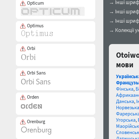
→ Інші шрифт
Opticum
→ Інші шрифт
→ Інші шриф
Optimus
→ Колекції у
Orbi
Otoiwo
мови
Orbi Sans
Українськ
Французь
Фінська
,
Б
Африкаан
Orden
Данська
,
І
Норвезьк
Фарерськ
Угорська
,
Orenburg
Маорійські
Словенсь
Латишськ