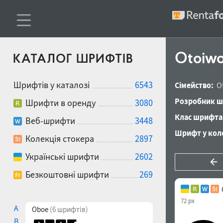
Otoiwo
КАТАЛОГ ШРИФТІВ
Шрифтів у каталозі
6543
Сімейство:
O
Розробник ш
Шрифти в оренду
3080
Клас шрифта
Веб-шрифти
3448
Шрифт у коле
Колекція стокера
2897
Українські шрифти
2602
Безкоштовні шрифти
269
72 px
A
Oboe
(6 шрифтів)
B