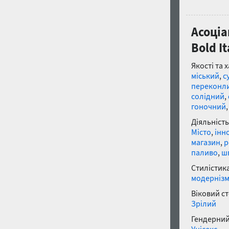
Асоціа
Bold It
Якості та 
міський
,
с
переконл
солідний
,
гоночний
Діяльність
Місто
,
інн
магазин
,
р
паливо
,
ш
Стилістика
модерніз
Віковий с
Зрілий
Гендерний