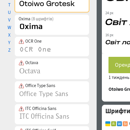
T
U
24 px
Oxima
(8 шрифтів)
V
W
X
16 px
OCR One
Y
Z
Octava
Оренд
1 тижден
Office Type Sans
Otoiwo G
ITC Officina Sans
Шрифти с