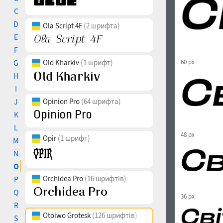
C
D
Ola Script 4F
(2 шрифта)
E
F
G
Old Kharkiv
(1 шрифт)
60 px
H
I
J
Opinion Pro
(64 шрифта)
K
L
48 px
Opir
(1 шрифт)
M
N
O
Orchidea Pro
(16 шрифтів)
P
Q
36 px
R
Otoiwo Grotesk
(126 шрифтів)
S