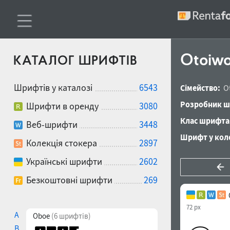
Otoiwo
КАТАЛОГ ШРИФТІВ
Шрифтів у каталозі
6543
Сімейство:
O
Розробник ш
Шрифти в оренду
3080
Клас шрифта
Веб-шрифти
3448
Шрифт у коле
Колекція стокера
2897
Українські шрифти
2602
Безкоштовні шрифти
269
72 px
A
Oboe
(6 шрифтів)
B