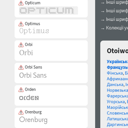
→ Інші шрифт
Opticum
→ Інші шрифт
→ Інші шриф
Optimus
→ Колекції у
Orbi
Otoiwo
Українськ
Orbi Sans
Французь
Фінська
,
Б
Африкаан
Данська
,
І
Orden
Норвезьк
Фарерськ
Угорська
,
Маорійські
Orenburg
Словенсь
Латишськ
Даргинськ