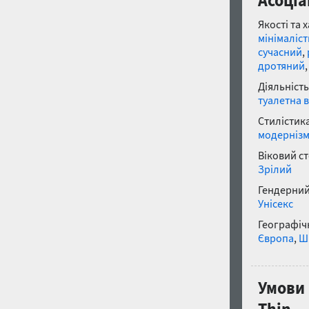
Асоціа
Якості та 
мінімаліс
сучасний
,
дротяний
Діяльність
туалетна 
Стилістика
модерніз
Віковий с
Зрілий
Гендерний
Унісекс
Географічн
Європа
,
Ш
Умови 