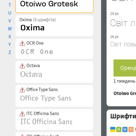
T
U
24 px
Oxima
(8 шрифтів)
V
W
X
16 px
OCR One
Y
Z
Octava
Оренд
1 тижден
Office Type Sans
Otoiwo G
ITC Officina Sans
Шрифти 