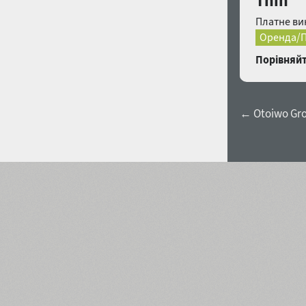
Thin
Платне ви
Оренда/П
Порівняйт
← Otoiwo Grot