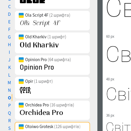
C
D
Ola Script 4F
(2 шрифта)
E
F
G
Old Kharkiv
(1 шрифт)
60 px
H
I
J
Opinion Pro
(64 шрифта)
K
L
48 px
Opir
(1 шрифт)
M
N
O
Orchidea Pro
(16 шрифтів)
P
Q
36 px
R
Otoiwo Grotesk
(126 шрифтів)
S