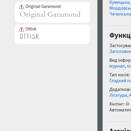
Кумицька
Original Garamond
Мордовсь
Чеченська
Ottisk
Функці
Застосуван
Заголово
Вид інфор
журнал
,
п
Тип носія:
Гладкий п
Додаткові
Лігатури
,
Хінтінг:
Автоматич