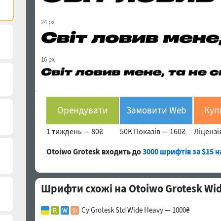
24 px
16 px
Орендувати
Замовити Web
1 тиждень —
80₴
50K Показів —
160₴
Ліцензі
Otoiwo Grotesk входить до
3000 шрифтів за $15 н
Шрифти схожі на Otoiwo Grotesk Wide
Cy Grotesk Std Wide Heavy — 1000₴