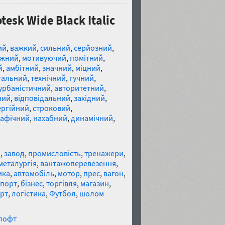
esk Wide Black Italic
ий
,
важкий
,
сильний
,
серйозний
,
ужний
,
мотивуючий
,
помітний
,
й
,
амбітний
,
значний
,
міцний
,
тальний
,
технічний
,
гучний
,
урбаністичний
,
авторитетний
,
ний
,
відповідальний
,
західний
,
ергійний
,
строковий
,
рафічний
,
нахабний
,
динамічний
,
я
,
завод
,
промисловість
,
тренажери
,
металургія
,
вантажоперевезення
,
ика
,
автомобіль
,
мотор
,
прес
,
вагон
,
спорт
,
бізнес
,
торгівля
,
магазин
,
рт
,
логістика
,
Футбол
,
шолом
лофт