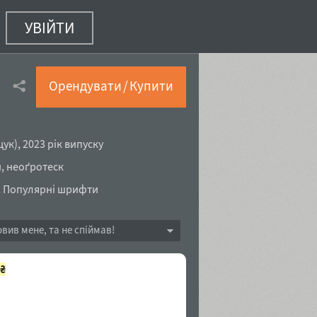
УВІЙТИ
Italic
(108 з 126)
Орендувати / Купити
щук
),
2023 рік випуску
й
,
неоґротеск
,
Популярні шрифти
овив мене, та не спіймав!
₴