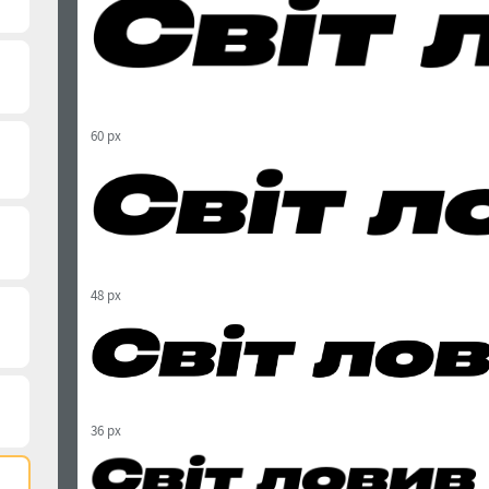
60 px
48 px
36 px