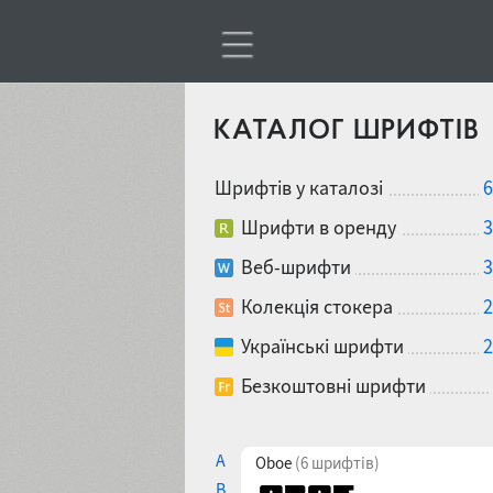
КАТАЛОГ ШРИФТІВ
Шрифтів у каталозі
6
Шрифти в оренду
3
Веб-шрифти
3
Колекція стокера
2
Українські шрифти
2
Безкоштовні шрифти
A
Oboe
(6 шрифтів)
B