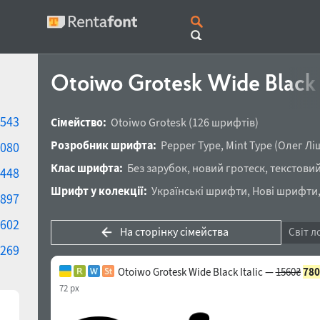
Otoiwo Grotesk Wide Black 
543
Сімейство:
Otoiwo Grotesk
(126 шрифтів)
Розробник шрифта:
Pepper Type
,
Mint Type
(
Олег Лі
080
Клас шрифта:
Без зарубок
,
новий гротеск
,
текстови
448
Шрифт у колекції:
Українські шрифти
,
Нові шрифти
897
602
На сторінку сімейства
Світ л
269
Otoiwo Grotesk Wide Black Italic —
1560₴
780
72 px