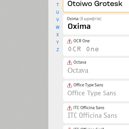
T
U
Oxima
(8 шрифтів)
V
W
X
OCR One
Y
Z
Octava
Office Type Sans
ITC Officina Sans