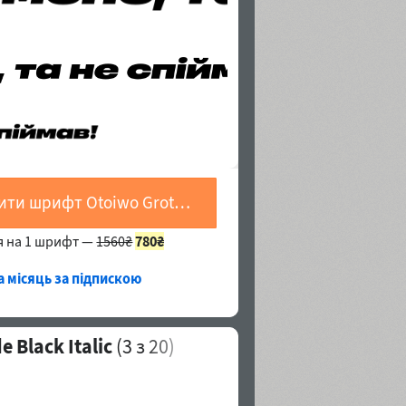
Купити шрифт Otoiwo Grotesk Wide Black Italic
я на 1 шрифт —
1560₴
780₴
а місяць за підпискою
 Black Italic
(
3
з 20)