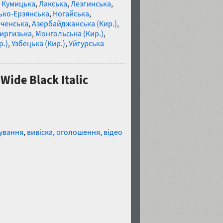
,
Кумицька
,
Лакська
,
Лезгинська
,
ко-Ерзянська
,
Ногайська
,
ченська
,
Азербайджанська (Кир.)
,
иргизька
,
Монгольська (Кир.)
,
р.)
,
Узбецька (Кир.)
,
Уйгурська
ide Black Italic
ування
,
вивіска
,
оголошення
,
відео