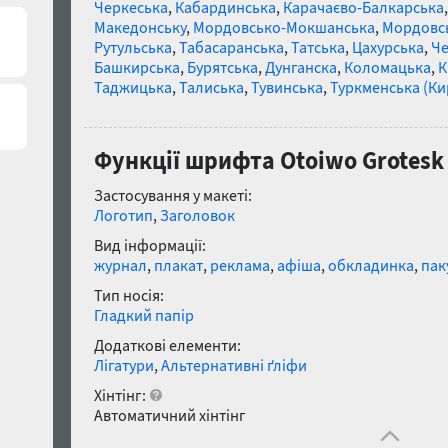
Черкеська
,
Кабардинська
,
Карачаєво-Балкарська
Македонську
,
Мордовсько-Мокшанська
,
Мордовсь
Рутульська
,
Табасаранська
,
Татська
,
Цахурська
,
Че
Башкирська
,
Бурятська
,
Дунганска
,
Коломацька
,
К
Таджицька
,
Талиська
,
Тувинська
,
Туркменська (Ки
Функції шрифта Otoiwo Grotesk W
Застосування у макеті:
Логотип
,
Заголовок
Вид інформації:
журнал
,
плакат
,
реклама
,
афіша
,
обкладинка
,
пак
Тип носія:
Гладкий папір
Додаткові елементи:
Лігатури
,
Альтернативні ґліфи
Хінтінг:
Автоматичний хінтінг