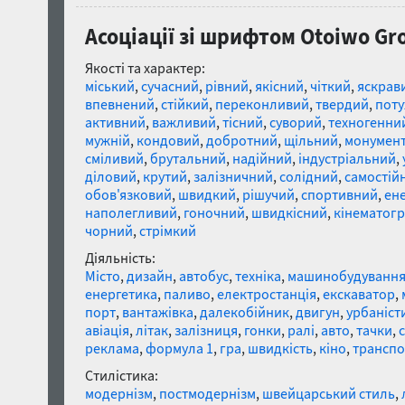
Асоціації зі шрифтом Otoiwo Grot
Якості та характер:
міський
,
сучасний
,
рівний
,
якісний
,
чіткий
,
яскрав
впевнений
,
стійкий
,
переконливий
,
твердий
,
пот
активний
,
важливий
,
тісний
,
суворий
,
техногенни
мужній
,
кондовий
,
добротний
,
щільний
,
монумен
сміливий
,
брутальний
,
надійний
,
індустріальний
,
діловий
,
крутий
,
залізничний
,
солідний
,
самостій
обов'язковий
,
швидкий
,
рішучий
,
спортивний
,
ен
наполегливий
,
гоночний
,
швидкісний
,
кінематог
чорний
,
стрімкий
Діяльність:
Місто
,
дизайн
,
автобус
,
техніка
,
машинобудуванн
енергетика
,
паливо
,
електростанція
,
екскаватор
,
порт
,
вантажівка
,
далекобійник
,
двигун
,
урбаніст
авіація
,
літак
,
залізниця
,
гонки
,
ралі
,
авто
,
тачки
,
реклама
,
формула 1
,
гра
,
швидкість
,
кіно
,
транспо
Стилістика:
модернізм
,
постмодернізм
,
швейцарський стиль
,