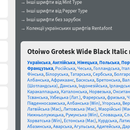
→ Інші шрифти від Mint Type
→ Інші шрифти від Pepper Type
→ Інші шрифти без зарубок
→ Колекції українських шрифтів Rentafont
Otoiwo Grotesk Wide Black Itali
Українська
,
Англійська
,
Німецька
,
Польська
,
Пор
Французька
,
Російська
,
Чеська
,
Голландська
,
Італ
Фінська
,
Білоруська
,
Татарська
,
Сербська
,
Болгар
Албанська
,
Африкаанс
,
Баскська
,
Бретонська
,
Вал
(Шотландська)
,
Данська
,
Індонезійська
,
Ірландськ
Каракалпацька
,
Каталонська
,
Норвезька
,
Окситан
Тсванська
,
Узбецька (Лат.)
,
Фарерська
,
фризька
,
Ч
Південносаамська
,
Албанська (Win)
,
Угорська
,
Вер
Латвійська (Mac)
,
Литовська (Mac)
,
Маорійські (Ma
Нижньолужицька
,
Румунська (Win)
,
Словацька
,
Сл
Хорватська (Win)
,
Естонська (Mac)
,
Курдська
,
Лати
Абазинська
,
Аварська
,
Агульська
,
Адигейська
,
Дар