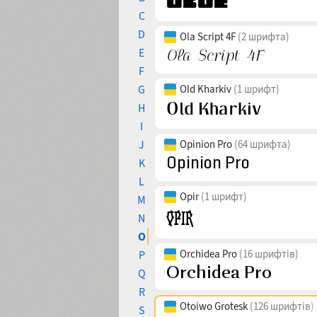
C
D
Ola Script 4F
(2 шрифта)
E
F
G
Old Kharkiv
(1 шрифт)
H
I
J
Opinion Pro
(64 шрифта)
K
L
Opir
(1 шрифт)
M
N
O
Orchidea Pro
(16 шрифтів)
P
Q
R
Otoiwo Grotesk
(126 шрифтів)
S