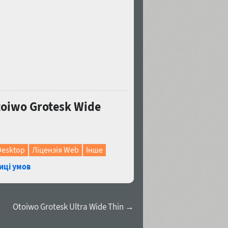
oiwo Grotesk Wide
Desktop
Ліцензія Web
Інше
иці умов
Otoiwo Grotesk Ultra Wide Thin →