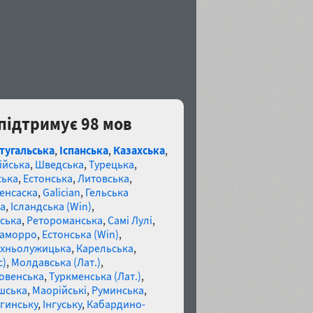
c підтримує 98 мов
тугальська
,
Іспанська
,
Казахська
,
ійська
,
Шведська
,
Турецька
,
ська
,
Естонська
,
Литовська
,
енсаска
,
Galician
,
Гельська
а
,
Ісландська (Win)
,
ська
,
Ретороманська
,
Самі Лулі
,
аморро
,
Естонська (Win)
,
хньолужицька
,
Карельська
,
c)
,
Молдавська (Лат.)
,
овенська
,
Туркменська (Лат.)
,
шська
,
Маорійські
,
Руминська
,
гинську
,
Інгуську
,
Кабардино-