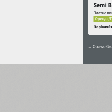
Semi B
Платне ви
Оренда/П
Порівняйт
← Otoiwo Gro