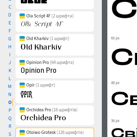
C
D
Ola Script 4F
(2 шрифта)
E
F
G
Old Kharkiv
(1 шрифт)
60 px
H
I
J
Opinion Pro
(64 шрифта)
K
L
48 px
Opir
(1 шрифт)
M
N
O
Orchidea Pro
(16 шрифтів)
P
Q
36 px
R
Otoiwo Grotesk
(126 шрифтів)
S