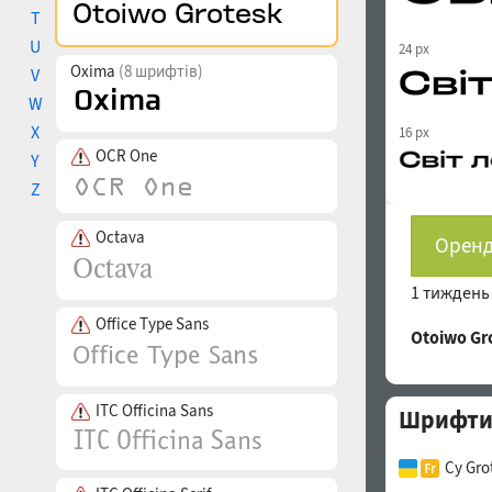
T
U
24 px
Oxima
(8 шрифтів)
V
W
X
16 px
OCR One
Y
Z
Octava
Оренд
1 тижден
Office Type Sans
Otoiwo G
ITC Officina Sans
Шрифти 
Cy Gro