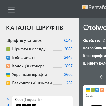
Otoiwo
КАТАЛОГ ШРИФТІВ
Шрифтів у каталозі
6543
Сімейство:
O
Розробник ш
Шрифти в оренду
3080
Клас шрифта
Веб-шрифти
3448
Шрифт у коле
Колекція стокера
2897
Українські шрифти
2602
Безкоштовні шрифти
269
72 px
A
Oboe
(6 шрифтів)
B