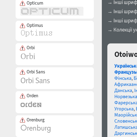
→ Інші шрифт
Opticum
→ Інші шрифт
→ Інші шриф
Optimus
→ Колекції у
Orbi
Otoiwo
Українськ
Orbi Sans
Французь
Фінська
,
Б
Африкаан
Данська
,
І
Orden
Норвезьк
Фарерськ
Угорська
,
Маорійські
Orenburg
Словенсь
Латишськ
Даргинськ