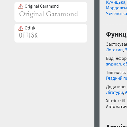
Кумицька
Original Garamond
Мордовсь
Чеченська
Ottisk
Функці
Застосуван
Логотип
,
Вид інфор
журнал
,
о
Тип носія:
Гладкий п
Додаткові
Лігатури
,
Хінтінг:
Автоматич