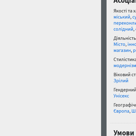
Асоціа
Якості та 
міський
,
с
переконл
солідний
,
Діяльність
Місто
,
інн
магазин
,
р
Стилістика
модерніз
Віковий с
Зрілий
Гендерний
Унісекс
Географічн
Європа
,
Ш
Умови 