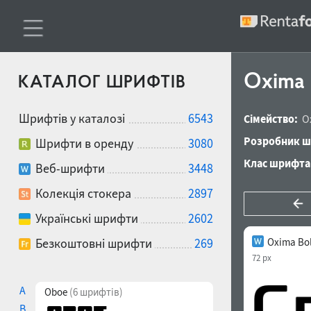
Oxima
КАТАЛОГ ШРИФТІВ
Шрифтів у каталозі
6543
Сімейство:
O
Розробник ш
Шрифти в оренду
3080
Клас шрифта
Веб-шрифти
3448
Колекція стокера
2897
Українські шрифти
2602
Безкоштовні шрифти
269
Oxima Bol
72 px
A
Oboe
(6 шрифтів)
B