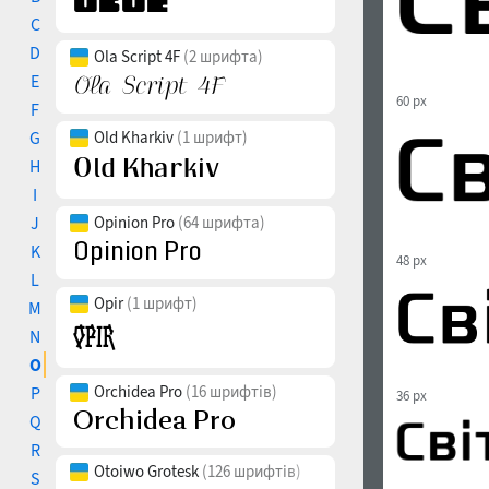
C
D
Ola Script 4F
(2 шрифта)
E
60 px
F
G
Old Kharkiv
(1 шрифт)
H
I
J
Opinion Pro
(64 шрифта)
K
48 px
L
Opir
(1 шрифт)
M
N
O
Orchidea Pro
(16 шрифтів)
P
36 px
Q
R
Otoiwo Grotesk
(126 шрифтів)
S