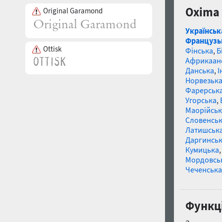
Oxima 
Original Garamond
Українськ
Французь
Ottisk
Фінська
,
Б
Африкаан
Данська
,
І
Норвезьк
Фарерськ
Угорська
,
Маорійські
Словенсь
Латишськ
Даргинськ
Кумицька
Мордовсь
Чеченська
Функц