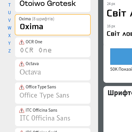
24 px
T
U
Oxima
(8 шрифтів)
V
16 px
W
X
OCR One
Y
Z
Octava
50K Показ
Office Type Sans
Шрифто
ITC Officina Sans