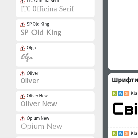
ITC Officina Serif
SP Old King
Olga
Oliver
Шрифти 
Kla
Oliver New
Opium New
Kla