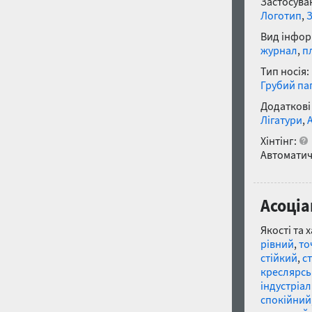
Застосуван
Логотип
,
Вид інфор
журнал
,
п
Тип носія:
Грубий па
Додаткові
Лігатури
,
Хінтінг:
Автоматич
Асоціа
Якості та 
рівний
,
то
стійкий
,
с
креслярс
індустріа
спокійний