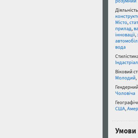
розумний
Діяльність
конструкт
Місто
,
ста
прилад
,
в
інновації
,
автомобіл
вода
Стилістика
Індастріал
Віковий с
Молодий
,
Гендерний
Чоловіча
Географічн
США
,
Амер
Умови