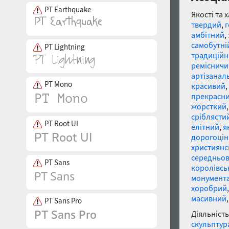
PT Earthquake
Якості та 
твердий
,
амбітний
,
самобутні
PT Lightning
традицій
ремісничи
артізанал
PT Mono
красивий
,
прекрасн
жорсткий
сріблясти
PT Root UI
елітний
,
я
дорогоці
християнс
середньов
PT Sans
королівсь
монумент
хоробрий
масивний
PT Sans Pro
Діяльність
скульптур