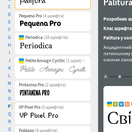
Palitur
C
D
Pequena Pro
(4 шрифта)
Розробник ш
E
Клас шрифта
F
G
Periodica
(18 шрифтів)
Palitura у ко
H
Акцидентний 
I
латинському п
означає лако
J
Petite Annagri Cyrillic
(2 шрифта)
писемністю ра
K
візерунками,
L
донизу, стилі
M
локалізовані
Pintanina Pro
(2 шрифта)
німецької, ка
N
цифр різних п
O
альтернативи,
P
VP Pixel Pro
(5 шрифтів)
грецька, кири
Q
ручний PostS
R
Miroshnichen
S
Poblano
(6 шрифтів)