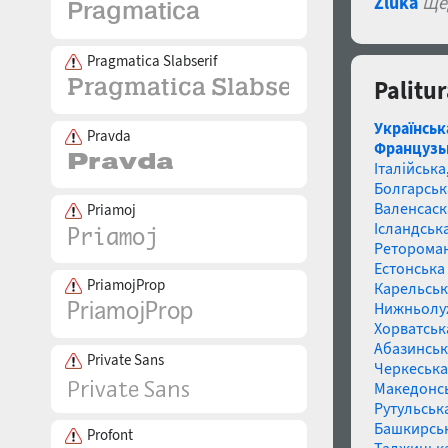
Zluka
Ще
Pragmatica Slabserif
Palitu
Українськ
Pravda
Французь
Італійська
Болгарськ
Валенсаск
Priamoj
Ісландська
Реторома
Естонська 
PriamojProp
Карельськ
Нижньолу
Хорватськ
Абазинськ
Private Sans
Черкеська
Македонс
Рутульськ
Башкирсь
Profont