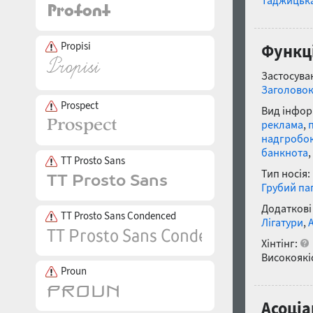
Таджицьк
Propisi
Функці
Застосуван
Заголово
Prospect
Вид інфор
реклама
,
надгробо
банкнота
,
TT Prosto Sans
Тип носія:
Грубий па
Додаткові
TT Prosto Sans Condenced
Лігатури
,
Хінтінг:
Високоякіс
Proun
Асоціа