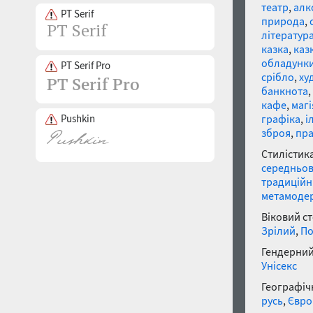
театр
,
алк
PT Serif
природа
,
літератур
казка
,
каз
обладунк
PT Serif Pro
срібло
,
ху
банкнота
,
кафе
,
магі
Pushkin
графіка
,
і
зброя
,
пр
Стилістика
середньов
традицій
метамоде
Віковий с
Зрілий
,
По
Гендерний
Унісекс
Географічн
русь
,
Євро