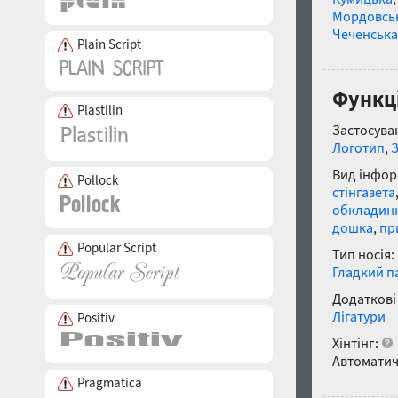
Мордовсь
Чеченська
Plain Script
Функці
Plastilin
Застосуван
Логотип
,
Вид інфор
Pollock
стінгазета
обкладин
дошка
,
пр
Popular Script
Тип носія:
Гладкий п
Додаткові
Лігатури
Positiv
Хінтінг:
Автоматич
Pragmatica