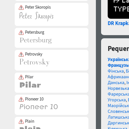
Peter Skoropis
DR Krapk
Petersburg
Pequen
Petrovsky
Українськ
Французь
Фінська
,
Б
Африкаан
Pilar
Данська
,
І
Норвезьк
Фарерськ
Pioneer 10
Угорська
,
Маорійські
Словенсь
Латишськ
Plain
Даргинськ
Кумицька