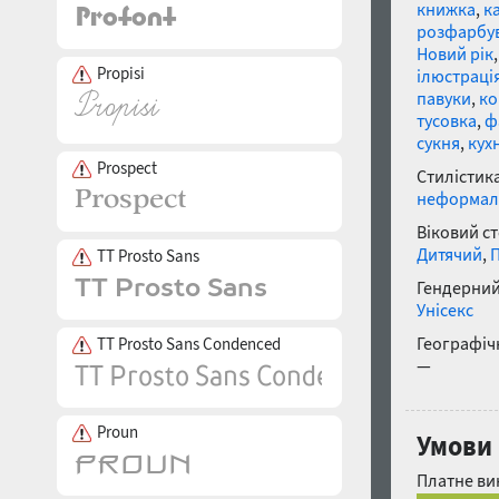
книжка
,
к
розфарбу
Новий рік
Propisi
ілюстраці
павуки
,
ко
тусовка
,
ф
сукня
,
кух
Prospect
Стилістика
неформал
Віковий с
Дитячий
,
П
TT Prosto Sans
Гендерний
Унісекс
Географічн
TT Prosto Sans Condenced
—
Proun
Умови
Платне ви