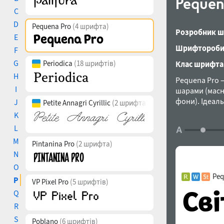
Pequen
C
D
Pequena Pro
(4 шрифта)
Розробник ш
E
Шрифтороби
F
G
Periodica
(18 шрифтів)
Клас шрифта
H
Pequena Pro –
I
шарами (масн
фони). Ідеаль
J
Petite Annagri Cyrillic
(2 шрифта)
підтримує бе
K
Салас за учас
L
M
Pintanina Pro
(2 шрифта)
N
O
Peq
P
VP Pixel Pro
(5 шрифтів)
Q
R
S
Poblano
(6 шрифтів)