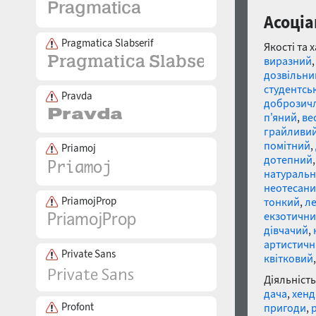
Асоціа
Pragmatica Slabserif
Якості та 
виразний
дозвільни
студентсь
Pravda
доброзич
п'яний
,
ве
грайливи
помітний
,
Priamoj
дотепний
натураль
неотесан
PriamojProp
тонкий
,
л
екзотичн
дівчачий
,
артистич
Private Sans
квітковий
Діяльність
дача
,
хенд
Profont
пригоди
,