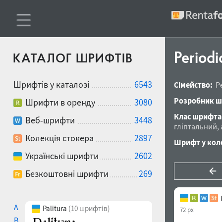
Periodi
КАТАЛОГ ШРИФТІВ
Шрифтів у каталозі
6543
Сімейство:
P
Розробник ш
Шрифти в оренду
3080
Клас шрифта
Веб-шрифти
3448
гліптальний
,
Колекція стокера
2897
Шрифт у коле
Українські шрифти
2602
Безкоштовні шрифти
269
A
Palitura
(10 шрифтів)
72 px
B