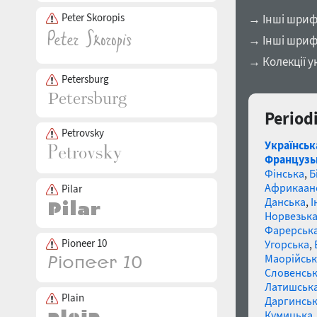
Peter Skoropis
→ Інші шрифт
→ Інші шриф
→ Колекції у
Petersburg
Period
Petrovsky
Українськ
Французь
Фінська
,
Б
Африкаан
Pilar
Данська
,
І
Норвезьк
Фарерськ
Pioneer 10
Угорська
,
Маорійські
Словенсь
Латишськ
Plain
Даргинськ
Кумицька