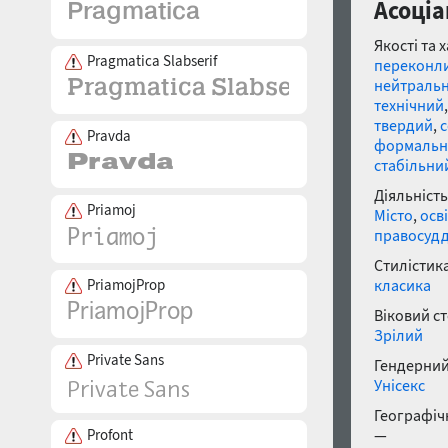
Асоціа
Якості та 
Pragmatica Slabserif
переконл
нейтраль
технічний
твердий
,
Pravda
формальн
стабільни
Діяльність
Priamoj
Місто
,
осв
правосуд
Стилістика
PriamojProp
класика
Віковий с
Зрілий
Private Sans
Гендерний
Унісекс
Географічн
Profont
—