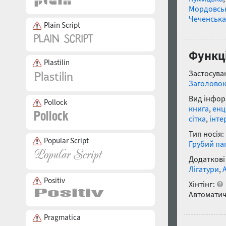
Мордовсь
Чеченська
Plain Script
Функці
Plastilin
Застосуван
Заголово
Вид інфор
Pollock
книга
,
енц
сітка
,
інте
Тип носія:
Popular Script
Грубий па
Додаткові
Лігатури
,
Positiv
Хінтінг:
Автоматич
Pragmatica