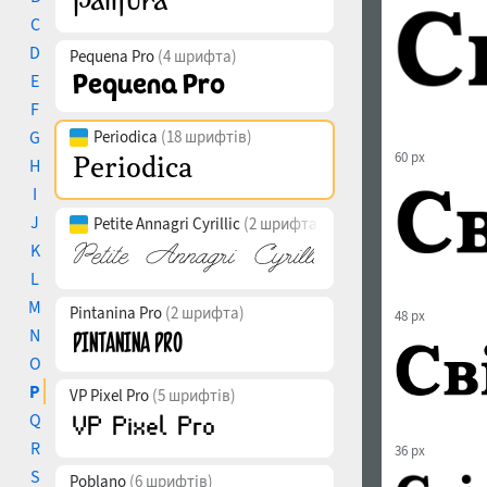
C
D
Pequena Pro
(4 шрифта)
E
F
G
Periodica
(18 шрифтів)
60 px
H
I
J
Petite Annagri Cyrillic
(2 шрифта)
K
L
M
Pintanina Pro
(2 шрифта)
48 px
N
O
P
VP Pixel Pro
(5 шрифтів)
Q
R
36 px
S
Poblano
(6 шрифтів)