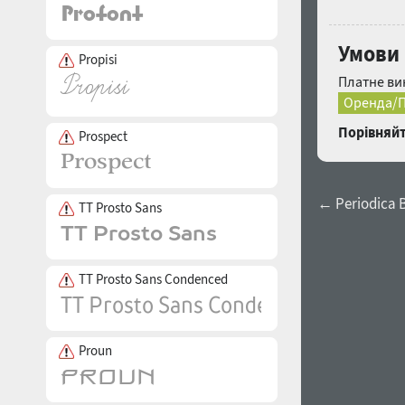
Умови 
Propisi
Платне ви
Оренда/П
Порівняйт
Prospect
← Periodica B
TT Prosto Sans
TT Prosto Sans Condenced
Proun