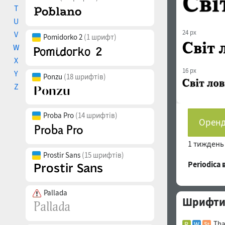
T
U
24 px
V
Pomidorko 2
(1 шрифт)
W
X
16 px
Y
Ponzu
(18 шрифтів)
Z
Proba Pro
(14 шрифтів)
Оренд
1 тижден
Prostir Sans
(15 шрифтів)
Periodica
Pallada
Шрифти с
Tha