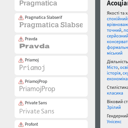
Асоціа
Якості та 
Pragmatica Slabserif
спокійний
врівнова
точний
,
ло
серйозни
Pravda
консерва
формальн
міський
Priamoj
Діяльність
Місто
,
осв
історія
,
ск
економіка
PriamojProp
Стилістика
класика
Віковий с
Private Sans
Зрілий
Гендерний
Унісекс
Profont