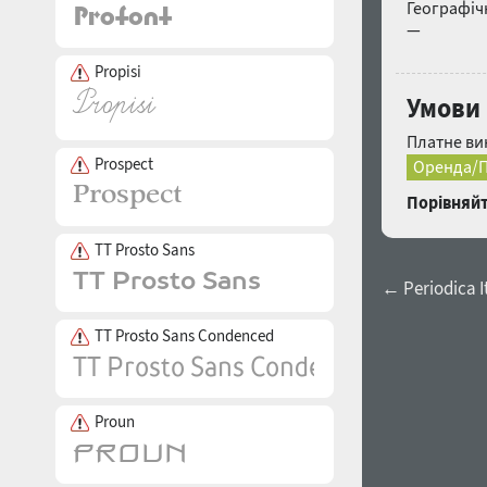
Географічн
—
Propisi
Умови
Платне ви
Prospect
Оренда/П
Порівняйт
TT Prosto Sans
← Periodica I
TT Prosto Sans Condenced
Proun