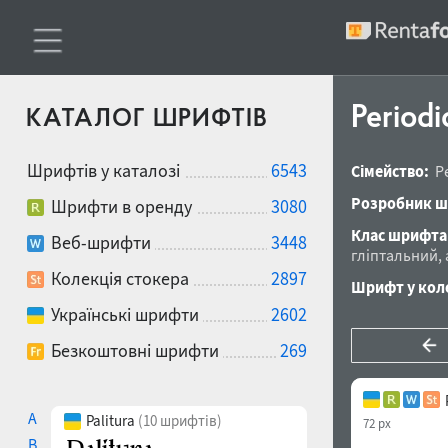
Period
КАТАЛОГ ШРИФТІВ
Шрифтів у каталозі
6543
Сімейство:
P
Розробник ш
Шрифти в оренду
3080
Клас шрифта
Веб-шрифти
3448
гліптальний
,
Колекція стокера
2897
Шрифт у коле
Українські шрифти
2602
Безкоштовні шрифти
269
A
Palitura
(10 шрифтів)
72 px
B