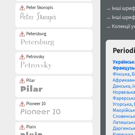
Peter Skoropis
→ Інші шрифт
→ Інші шриф
→ Колекції у
Petersburg
Period
Petrovsky
Українськ
Французь
Фінська
,
Б
Африкаан
Pilar
Данська
,
І
Норвезьк
Фарерськ
Pioneer 10
Угорська
,
Маорійські
Словенсь
Латишськ
Plain
Даргинськ
Кумицька