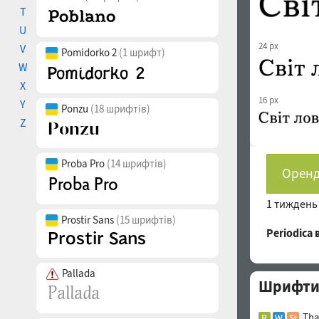
T
U
24 px
V
Pomidorko 2
(1 шрифт)
W
X
16 px
Y
Ponzu
(18 шрифтів)
Z
Proba Pro
(14 шрифтів)
Оренд
1 тижден
Prostir Sans
(15 шрифтів)
Periodica
Pallada
Шрифти 
Tha