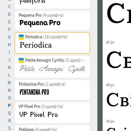
C
D
Pequena Pro
(4 шрифта)
E
F
G
Periodica
(18 шрифтів)
60 px
H
I
J
Petite Annagri Cyrillic
(2 шрифта)
K
L
M
Pintanina Pro
(2 шрифта)
48 px
N
O
P
VP Pixel Pro
(5 шрифтів)
Q
R
36 px
S
Poblano
(6 шрифтів)