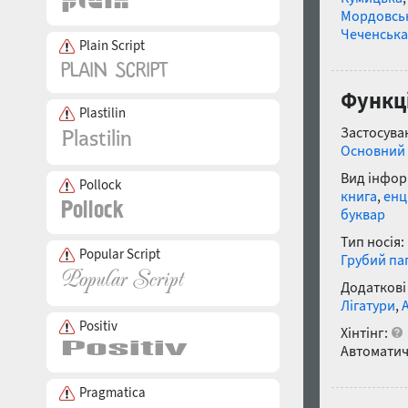
Мордовсь
Чеченська
Plain Script
Функці
Plastilin
Застосуван
Основний 
Вид інфор
Pollock
книга
,
енц
буквар
Тип носія:
Popular Script
Грубий па
Додаткові
Лігатури
,
Positiv
Хінтінг:
Автоматич
Pragmatica