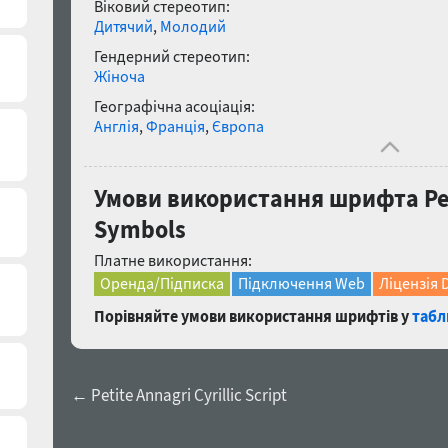
Віковий стереотип:
Дитячий
,
Молодий
Гендерний стереотип:
Жіноча
Географічна асоціація:
Англія
,
Франція
,
Європа
Умови використання шрифта Peti
Symbols
Платне використання:
Оренда/Підписка
Підключення Web
Ліцензія 
Порівняйте умови використання шрифтів у
табл
← Petite Annagri Cyrillic Script