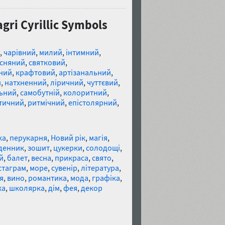
gri Cyrillic Symbols
,
чарівний
,
милий
,
інтимний
,
сняний
,
святковий
,
ний
,
крафтовий
,
артізанальний
,
й
,
натхненний
,
ліричний
,
чуттєвий
,
ьний
,
самобутній
,
колоритний
,
тичний
,
ритмічний
,
епістолярний
,
ка
,
перукарня
,
Новий рік
,
магія
,
денник
,
зошит
,
цукерки
,
солодощі
,
й
,
балет
,
весна
,
прикраса
,
свято
,
стаграм
,
море
,
сувенір
,
література
,
я
,
вино
,
романтика
,
мода
,
графіка
,
ка
,
школярка
,
дім
,
фея
,
декор