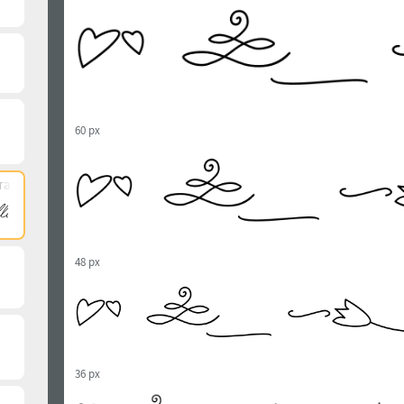
60 px
та)
48 px
36 px