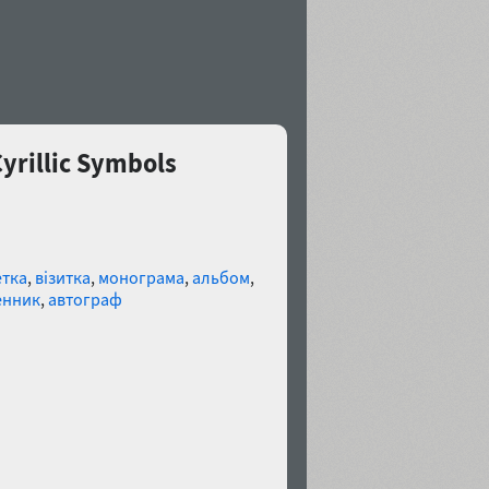
yrillic Symbols
етка
,
візитка
,
монограма
,
альбом
,
нник
,
автограф