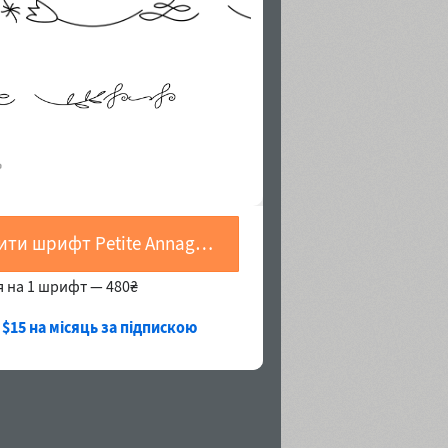
Купити шрифт Petite Annagri Cyrillic Symbols
я на 1 шрифт —
480₴
 $15 на місяць за підпискою