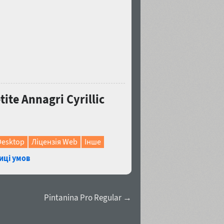
te Annagri Cyrillic
Desktop
Ліцензія Web
Інше
иці умов
Pintanina Pro Regular →