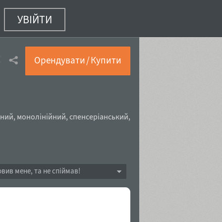
УВІЙТИ
ols
(2 з 2)
Орендувати / Купити
чний
,
монолінійний
,
спенсеріанський
,
овив мене, та не спіймав!