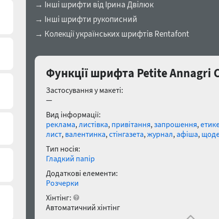
→ Інші шрифти від Ірина Двілюк
→ Інші шрифти рукописний
→ Колекції українських шрифтів Rentafont
Функції шрифта Petite Annagri C
Застосування у макеті:
—
Вид інформації:
реклама
,
листівка
,
привітання
,
запрошення
,
етик
лист
,
валентинка
,
стінгазета
,
журнал
,
афіша
,
щоде
Тип носія:
Гладкий папір
Додаткові елементи:
Розчерки
Хінтінг:
Автоматичний хінтінг