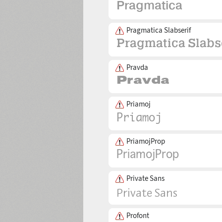
Pragmatica Slabserif
Pravda
Priamoj
PriamojProp
Private Sans
Profont