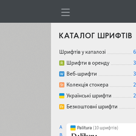
КАТАЛОГ ШРИФТІВ
Шрифтів у каталозі
6
Шрифти в оренду
3
Веб-шрифти
3
Колекція стокера
2
Українські шрифти
2
Безкоштовні шрифти
A
Palitura
(10 шрифтів)
B