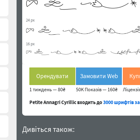
24 px
16 px
Орендувати
Замовити Web
1 тиждень —
80₴
50K Показів —
160₴
Ліцензі
Petite Annagri Cyrillic входить до
3000 шрифтів за
Дивіться також: