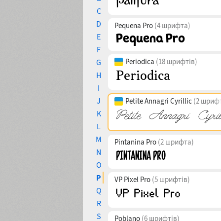
C
D
Pequena Pro
(4 шрифта)
E
F
Periodica
(18 шрифтів)
G
H
I
J
Petite Annagri Cyrillic
(2 шриф
K
L
M
Pintanina Pro
(2 шрифта)
N
O
P
VP Pixel Pro
(5 шрифтів)
Q
R
S
Poblano
(6 шрифтів)