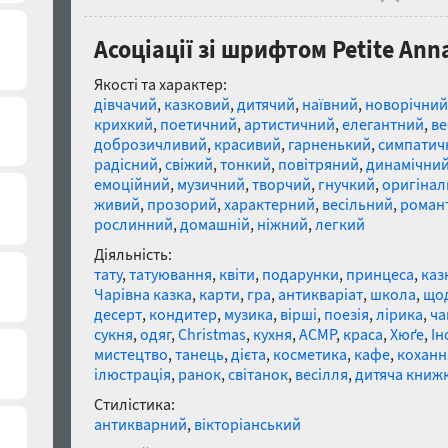
Асоціації зі шрифтом Petite Anna
Якості та характер:
дівчачий
,
казковий
,
дитячий
,
наївний
,
новорічний
крихкий
,
поетичний
,
артистичний
,
елегантний
,
ве
доброзичливий
,
красивий
,
гарненький
,
симпатич
радісний
,
свіжий
,
тонкий
,
повітряний
,
динамічни
емоційний
,
музичний
,
творчий
,
гнучкий
,
оригінал
живий
,
прозорий
,
характерний
,
весільний
,
роман
рослинний
,
домашній
,
ніжний
,
легкий
Діяльність:
тату
,
татуювання
,
квіти
,
подарунки
,
принцеса
,
каз
Чарівна казка
,
карти
,
гра
,
антикваріат
,
школа
,
що
десерт
,
кондитер
,
музика
,
вірші
,
поезія
,
лірика
,
ча
сукня
,
одяг
,
Christmas
,
кухня
,
АСМР
,
краса
,
Хюґе
,
Ін
мистецтво
,
танець
,
дієта
,
косметика
,
кафе
,
коханн
ілюстрація
,
ранок
,
світанок
,
весілля
,
дитяча книж
Стилістика:
антикварний
,
вікторіанський