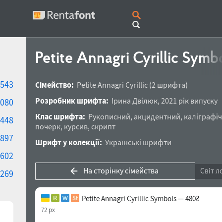
Petite Annagri Cyrillic Symb
543
Сімейство:
Petite Annagri Cyrillic
(2 шрифта)
Розробник шрифта:
Ірина Двілюк
,
2021 рік випуску
080
Клас шрифта:
Рукописний
,
акцидентний
,
каліграфі
448
почерк
,
курсив
,
скрипт
897
Шрифт у колекції:
Українські шрифти
602
На сторінку сімейства
Світ л
269
Petite Annagri Cyrillic Symbols — 480₴
72 px