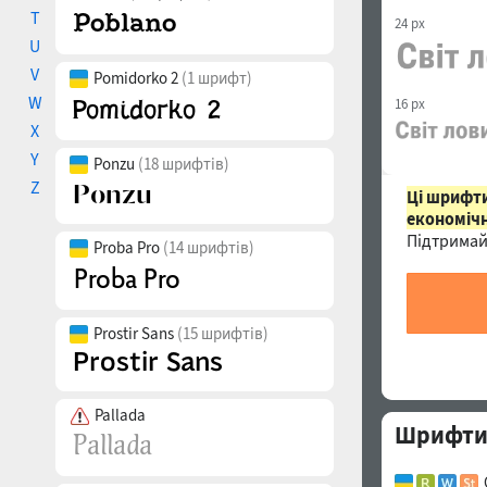
T
24 px
U
V
Pomidorko 2
(1 шрифт)
W
16 px
X
Y
Ponzu
(18 шрифтів)
Z
Ці шрифти
економічн
Підтримай
Proba Pro
(14 шрифтів)
Prostir Sans
(15 шрифтів)
Pallada
Шрифти 