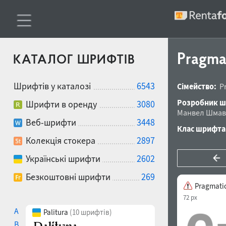
Pragma
КАТАЛОГ ШРИФТІВ
Шрифтів у каталозі
6543
Сімейство:
P
Розробник ш
Шрифти в оренду
3080
Манвел Шмав
Веб-шрифти
3448
Клас шрифта
Колекція стокера
2897
Українські шрифти
2602
Безкоштовні шрифти
269
Pragmati
72 px
A
Palitura
(10 шрифтів)
B