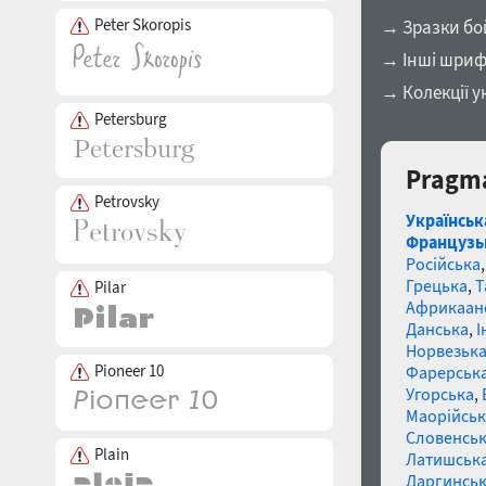
Peter Skoropis
→ Зразки бо
→ Інші шриф
→ Колекції у
Petersburg
Pragma
Petrovsky
Українськ
Французь
Російська
Грецька
,
Т
Pilar
Африкаан
Данська
,
І
Норвезьк
Pioneer 10
Фарерськ
Угорська
,
Маорійські
Словенсь
Plain
Латишськ
Даргинськ