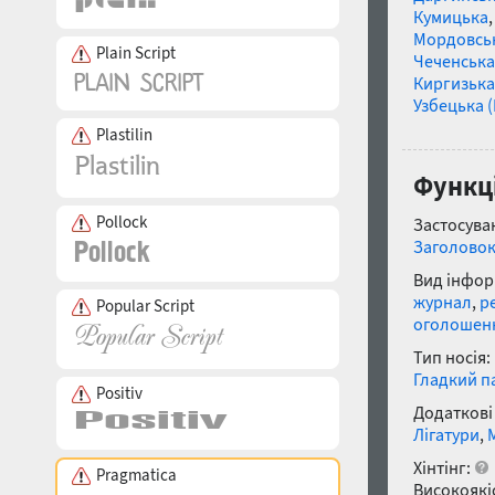
Кумицька
Мордовсь
Plain Script
Чеченська
Киргизька
Узбецька (
Plastilin
Функці
Pollock
Застосуван
Заголово
Вид інфор
журнал
,
р
Popular Script
оголошен
Тип носія:
Гладкий п
Positiv
Додаткові
Лігатури
,
Хінтінг:
Pragmatica
Високоякіс