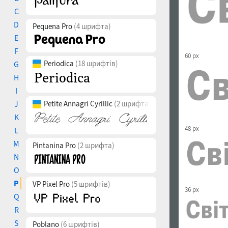
C
D
Pequena Pro
(4 шрифта)
E
F
60 px
Periodica
(18 шрифтів)
G
H
I
J
Petite Annagri Cyrillic
(2 шрифта)
K
48 px
L
M
Pintanina Pro
(2 шрифта)
N
O
P
VP Pixel Pro
(5 шрифтів)
36 px
Q
R
S
Poblano
(6 шрифтів)