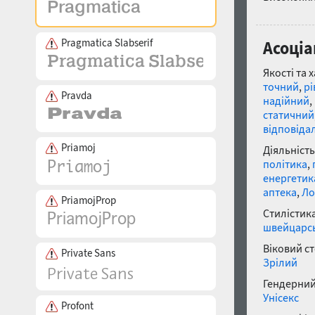
Pragmatica Slabserif
Асоціа
Якості та 
точний
,
рі
Pravda
надійний
,
статичний
відповіда
Priamoj
Діяльність
політика
,
енергетик
аптека
,
Ло
PriamojProp
Стилістика
швейцарсь
Віковий с
Private Sans
Зрілий
Гендерний
Унісекс
Profont