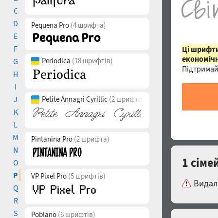
C
D
Pequena Pro
(4 шрифта)
E
F
Ці шрифти
економічн
Periodica
(18 шрифтів)
G
Підтримай
H
I
J
Petite Annagri Cyrillic
(2 шрифта)
K
L
M
Pintanina Pro
(2 шрифта)
N
1 сіме
O
P
VP Pixel Pro
(5 шрифтів)
Видал
Q
R
S
Poblano
(6 шрифтів)