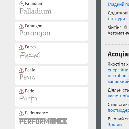
Palladium
Гладкий п
Додаткові
Лігатури
Parangon
Хінтінг:
Автоматич
Parsek
Асоціа
Якості та 
енергійни
Penta
нестабіль
запальни
Діяльність
Perfo
кафе
,
поб
Стилістика
постмоде
Performance
Віковий с
Зрілий