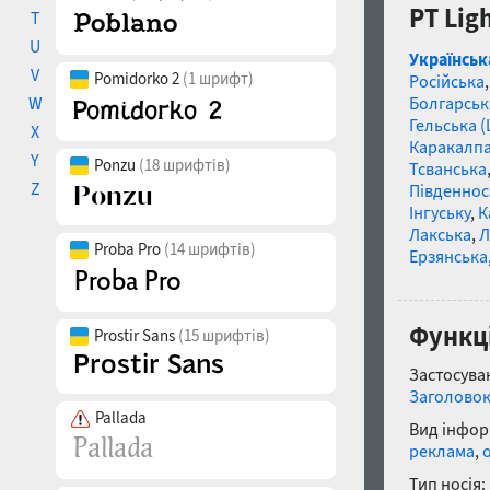
PT Lig
T
U
Українськ
V
Pomidorko 2
(1 шрифт)
Російська
W
Болгарськ
Гельська 
X
Каракалп
Y
Ponzu
(18 шрифтів)
Тсванська
Z
Південнос
Інгуську
,
К
Лакська
,
Л
Proba Pro
(14 шрифтів)
Ерзянська
Функці
Prostir Sans
(15 шрифтів)
Застосуван
Заголово
Pallada
Вид інфор
реклама
,
Тип носія: