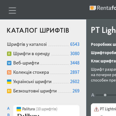
PT Lig
КАТАЛОГ ШРИФТІВ
Шрифтів у каталозі
6543
Розробник ш
Шрифтороби
Шрифти в оренду
3080
Клас шрифта
Веб-шрифти
3448
Шрифт разраб
Колекція стокера
2897
на почерке р
способен пре
Українські шрифти
2602
вашего добро
Безкоштовні шрифти
269
в 2009 году.
A
Palitura
(10 шрифтів)
PT Lightn
B