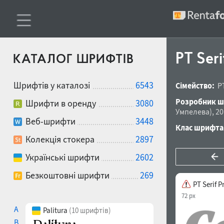
PT Seri
КАТАЛОГ ШРИФТІВ
Шрифтів у каталозі
6543
Сімейство:
P
Розробник ш
Шрифти в оренду
3080
Умпелева
),
20
Веб-шрифти
3448
Клас шрифта
Колекція стокера
2897
Українські шрифти
2602
Безкоштовні шрифти
269
PT Serif P
72 px
A
Palitura
(10 шрифтів)
B