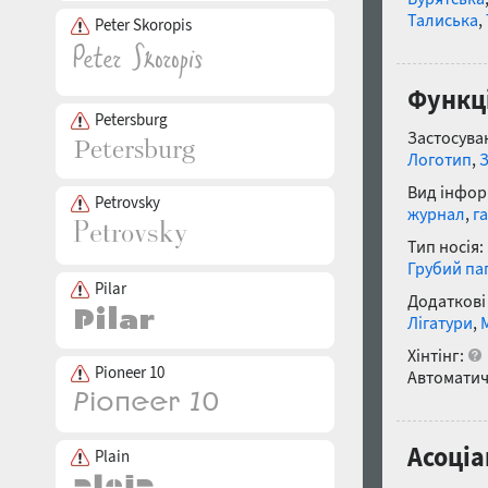
Талиська
,
Peter Skoropis
Функці
Petersburg
Застосуван
Логотип
,
Вид інфор
Petrovsky
журнал
,
г
Тип носія:
Грубий па
Pilar
Додаткові
Лігатури
,
Хінтінг:
Pioneer 10
Автоматич
Асоціа
Plain