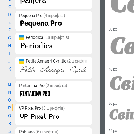
C
D
Pequena Pro
(4 шрифта)
E
60 px
F
Periodica
(18 шрифтів)
G
H
I
J
Petite Annagri Cyrillic
(2 шрифта)
K
48 px
L
M
Pintanina Pro
(2 шрифта)
N
O
36 px
P
VP Pixel Pro
(5 шрифтів)
Q
R
24 px
S
Poblano
(6 шрифтів)