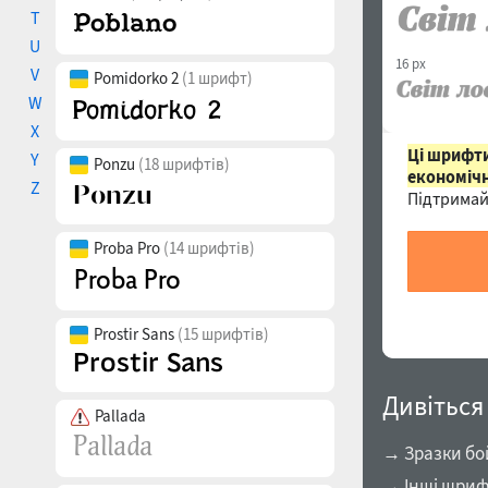
T
U
16 px
V
Pomidorko 2
(1 шрифт)
W
X
Ці шрифти
Y
Ponzu
(18 шрифтів)
економічн
Z
Підтримай
Proba Pro
(14 шрифтів)
Prostir Sans
(15 шрифтів)
Дивіться
Pallada
→ Зразки бо
→ Інші шриф