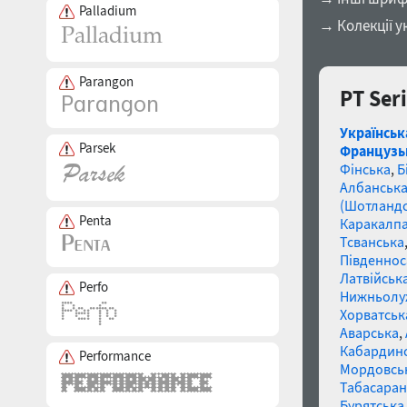
Palladium
→ Колекції у
Parangon
PT Ser
Українськ
Parsek
Французь
Фінська
,
Б
Албанськ
(Шотландс
Penta
Каракалп
Тсванська
Південнос
Латвійська
Perfo
Нижньолу
Хорватськ
Аварська
,
Кабардин
Performance
Мордовсь
Табасаран
Бурятська