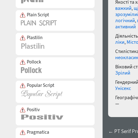
Якості та 
важкий
,
щ
зрозуміли
Plain Script
логічний
,
активний
Діяльність
Plastilin
ліки
,
Міст
Стилістика
неокласи
Pollock
Віковий с
Зрілий
Гендерний
Popular Script
Унісекс
Географічн
—
Positiv
← PT Serif Pr
Pragmatica