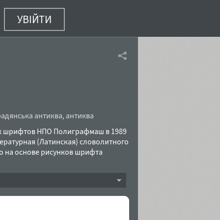
УВІЙТИ
радянська антиква
,
антиква
ых шрифтов НПО Полиграфмаш в 1989
ературная (Латинская) словолитного
го на основе рисунков шрифта