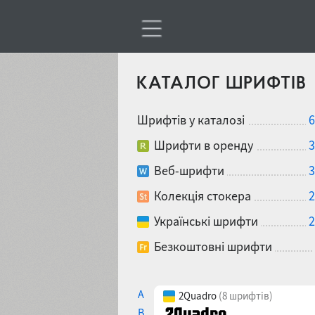
КАТАЛОГ ШРИФТІВ
Шрифтів у каталозі
6
Шрифти в оренду
3
Веб-шрифти
3
Колекція стокера
2
Українські шрифти
2
Безкоштовні шрифти
A
2Quadro
(8 шрифтів)
B