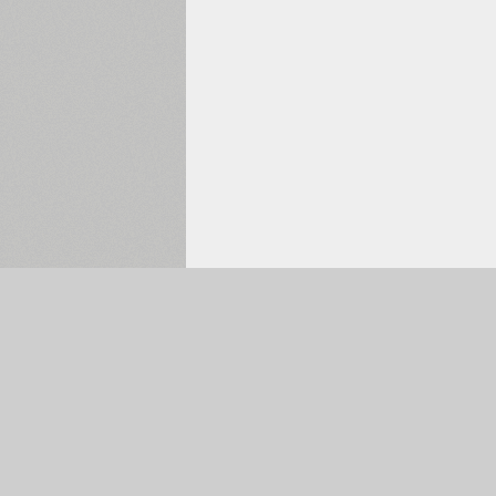
Обрано:
0
Головна сторінка
Пошук шрифтів
Колекції українських шрифтів
Каталог шрифтів
Автори і студії