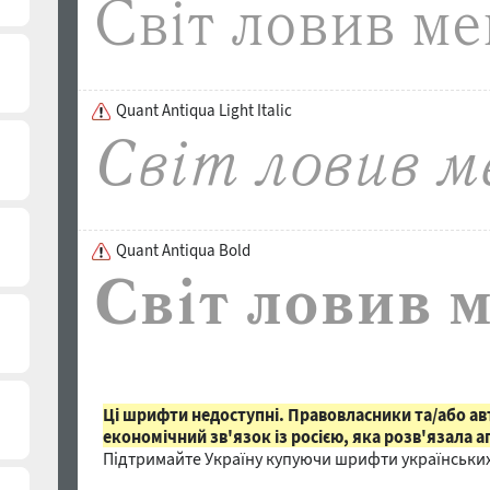
Quant Antiqua Light Italic
Quant Antiqua Bold
Ці шрифти недоступні. Правовласники та/або а
економічний зв'язок із росією, яка розв'язала а
Підтримайте Україну купуючи шрифти українських