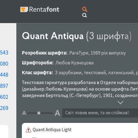
Quant Antiqua
(3 шрифта)
543
Розробник шрифта:
ParaType
,
1989 рік випуску
Шрифтороби:
Любов Кузнєцова
080
Клас шрифта:
З зарубками
,
текстовий
,
латинський
,
448
Текстовая гарнитура разработана в Отделе наборн
897
(дизайнер Любовь Кузнецова) на основе шрифта Лит
заведения Бертгольд (С.-Петербург), 1901, созданно
602
Lateinisch фирмы H.Berthold (Berlin), 1899.
269
Світ ловив мене, та не спіймав!
Quant Antiqua Light