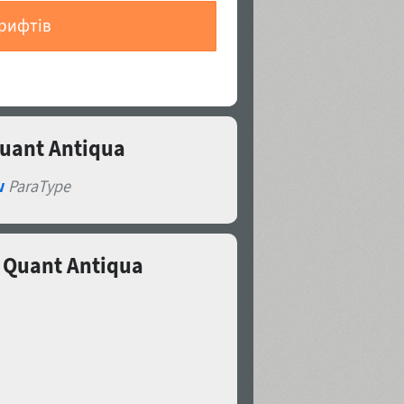
шрифтів
uant Antiqua
v
ParaType
 Quant Antiqua