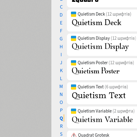
C
Quietism Deck
(12 шрифтів)
D
E
F
Quietism Display
(12 шрифтів)
G
H
I
J
Quietism Poster
(12 шрифтів)
K
L
M
Quietism Text
(6 шрифтів)
N
O
P
Quietism Variable
(2 шрифта)
Q
R
S
Quadrat Grotesk