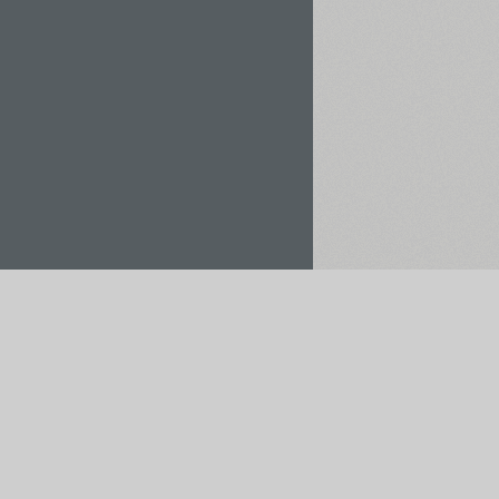
Орендувати / Купити
Зберегти у проєкт
мо платежі через: