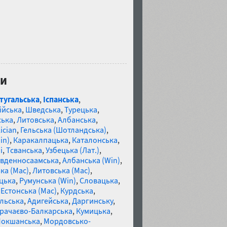
ви
тугальська
,
Іспанська
,
ійська
,
Шведська
,
Турецька
,
ська
,
Литовська
,
Албанська
,
ician
,
Гельська (Шотландська)
,
in)
,
Каракалпацька
,
Каталонська
,
і
,
Тсванська
,
Узбецька (Лат.)
,
івденносаамська
,
Албанська (Win)
,
ка (Mac)
,
Литовська (Mac)
,
цька
,
Румунська (Win)
,
Словацька
,
,
Естонська (Mac)
,
Курдська
,
льська
,
Адигейська
,
Даргинську
,
рачаєво-Балкарська
,
Кумицька
,
Мокшанська
,
Мордовсько-