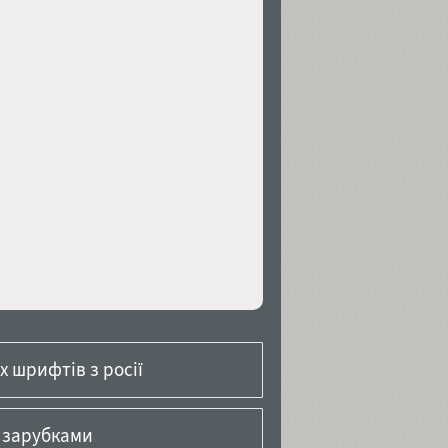
й
 шрифтів з росії
 зарубками