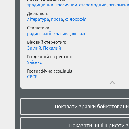
традиційний
,
класичний
,
старомодний
,
ввічливи
Діяльність:
література
,
проза
,
філософія
Стилістика:
радянський
,
класика
,
вінтаж
Віковий стереотип:
Зрілий
,
Похилий
Гендерний стереотип:
Унісекс
Географічна асоціація:
СРСР
Показати зразки бойкотованих
Показати інші шрифти з