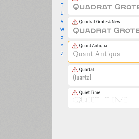
T
U
V
Quadrat Grotesk New
W
X
Y
Quant Antiqua
Z
Quartal
Quiet Time