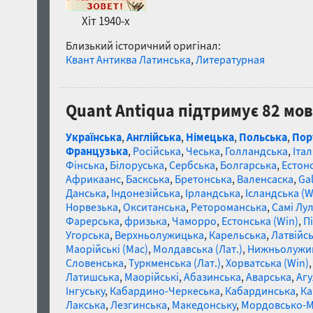
Хіт 1940-х
Близький історичний оригінал:
Квант Антиква Латинська
,
Литературная
Quant Antiqua підтримує 82 мо
Українська
,
Англійська
,
Німецька
,
Польська
,
Пор
Французька
,
Російська
,
Чеська
,
Голландська
,
Італ
Фінська
,
Білоруська
,
Сербська
,
Болгарська
,
Естон
Африкаанс
,
Баскська
,
Бретонська
,
Валенсаска
,
Gal
Данська
,
Індонезійська
,
Ірландська
,
Ісландська (W
Норвезька
,
Окситанська
,
Ретороманська
,
Самі Лул
Фарерська
,
фризька
,
Чаморро
,
Естонська (Win)
,
П
Угорська
,
Верхньолужицька
,
Карельська
,
Латвійсь
Маорійські (Mac)
,
Молдавська (Лат.)
,
Нижньолужи
Словенська
,
Туркменська (Лат.)
,
Хорватська (Win)
Латишська
,
Маорійські
,
Абазинська
,
Аварська
,
Агу
Інгуську
,
Кабардино-Черкеська
,
Кабардинська
,
Ка
Лакська
,
Лезгинська
,
Македонську
,
Мордовсько-