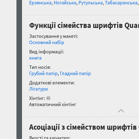
Ерзянська
,
Ногайська
,
Рутульська
,
Табасаранська
Функції сімейства шрифтів Qua
Застосування у макеті:
Основний набір
Вид інформації:
книга
Тип носія:
Грубий папір
,
Гладкий папір
Додаткові елементи:
Лігатури
Хінтінг:
Автоматичний хінтінг
Асоціації з сімейством шрифтів
Якості та характер: