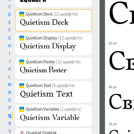
C
Quietism Deck
(12 шрифтів)
D
E
F
G
Quietism Display
(12 шрифтів)
60 px
H
I
J
Quietism Poster
(12 шрифтів)
K
L
M
Quietism Text
(6 шрифтів)
48 px
N
O
P
Quietism Variable
(2 шрифта)
Q
R
36 px
S
Quadrat Grotesk