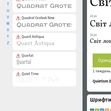
T
U
24 px
V
Quadrat Grotesk New
W
X
16 px
Y
Quant Antiqua
Z
Quartal
Оренд
1 тижден
Quiet Time
Quietism
Шрифти 