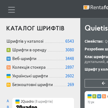
Quieti
КАТАЛОГ ШРИФТІВ
Шрифтів у каталозі
6543
Сімейство:
Q
Розробник ш
Шрифти в оренду
3080
Клас шрифта
Веб-шрифти
3448
дуктальний
,
Колекція стокера
2897
Шрифт у коле
Українські шрифти
2602
Безкоштовні шрифти
269
A
2Quadro
(8 шрифтів)
72 px
B