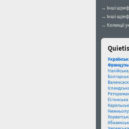
→ Інші шрифт
→ Інші шриф
→ Колекції у
Quieti
Українськ
Французь
Італійська
Болгарськ
Валенсаск
Ісландська
Реторома
Естонська 
Карельськ
Нижньолу
Хорватськ
Абазинськ
Черкеська