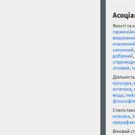
Асоціа
Якості та 
гармоній
вишукани
класични
салонний
добірний
,
старомод
лісовий
,
т
Діяльність
культура
,
естетика
,
мода
,
пей
філософія
Стилістика
класика
,
1
прерафае
Віковий с