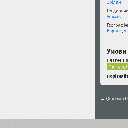
Зрілий
Гендерний
Унісекс
Географічн
Європа
,
Ан
Умови 
Платне ви
Оренда/П
Порівняйт
← Quietism De