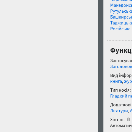
Македонс
Рутульськ
Башкирсь
Таджицьк
Російська 
Функці
Застосуван
Заголово
Вид інфор
книга
,
жур
Тип носія:
Гладкий п
Додаткові
Лігатури
,
Хінтінг:
Автоматич