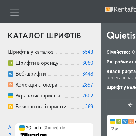
Quieti
КАТАЛОГ ШРИФТІВ
Шрифтів у каталозі
6543
Сімейство:
Q
Розробник ш
Шрифти в оренду
3080
Клас шрифта
Веб-шрифти
3448
ренесансна а
Колекція стокера
2897
Шрифт у коле
Українські шрифти
2602
Безкоштовні шрифти
269
A
2Quadro
(8 шрифтів)
72 px
B