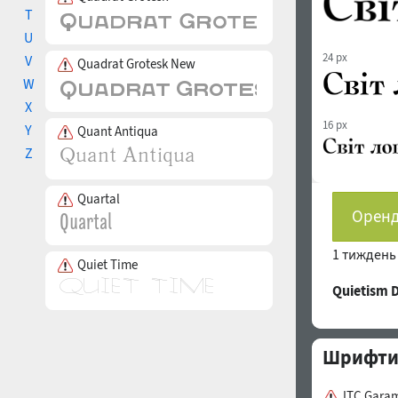
T
U
24 px
V
Quadrat Grotesk New
W
X
16 px
Y
Quant Antiqua
Z
Quartal
Оренд
1 тижден
Quiet Time
Quietism
Шрифти 
ITC Gara