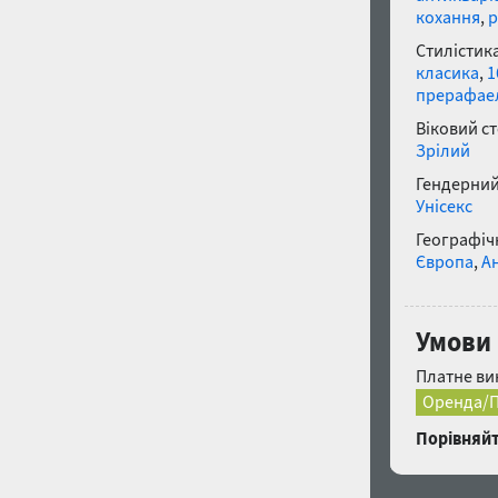
кохання
,
р
Стилістика
класика
,
1
прерафае
Віковий с
Зрілий
Гендерний
Унісекс
Географічн
Європа
,
Ан
Умови 
Платне ви
Оренда/П
Порівняйт