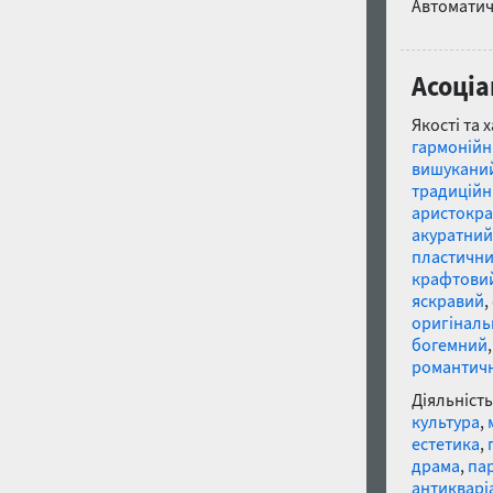
Автоматич
Асоціа
Якості та 
гармоній
вишукани
традицій
аристокр
акуратний
пластичн
крафтови
яскравий
,
оригінал
богемний
романтич
Діяльність
культура
,
естетика
,
драма
,
па
антикварі