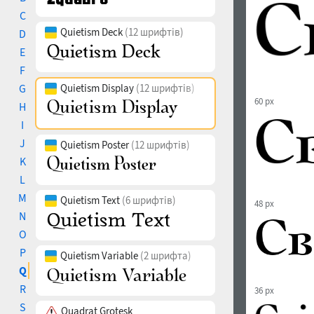
C
Quietism Deck
(12 шрифтів)
D
E
F
G
Quietism Display
(12 шрифтів)
60 px
H
I
J
Quietism Poster
(12 шрифтів)
K
L
M
Quietism Text
(6 шрифтів)
48 px
N
O
P
Quietism Variable
(2 шрифта)
Q
R
36 px
S
Quadrat Grotesk