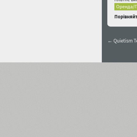
Оренда/П
Порівняйт
← Quietism Te