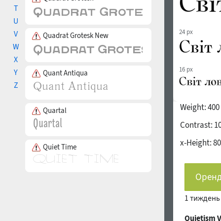
T
U
24 px
V
Quadrat Grotesk New
W
X
16 px
Y
Quant Antiqua
Z
Weight:
400
Quartal
Contrast:
1
x-Height:
80
Quiet Time
Оренд
1 тижден
Quietism