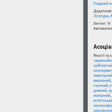
Гладкий п
Додаткові
Лігатури
,
Хінтінг:
Автоматич
Асоціа
Якості та 
гармоній
сріблясти
консерва
ювелірни
виразний
гнучкий
,
п
дивний
,
к
манірний
,
естетськи
нонконфо
сексуальн