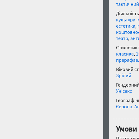
тактичний
Діяльність
культура
,
естетика
,
коштовнос
театр
,
ант
Стилістика
класика
,
1
прерафае
Віковий с
Зрілий
Гендерний
Унісекс
Географічн
Європа
,
Ан
Умови 
Платне ви