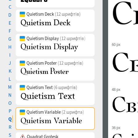
C
Quietism Deck
(12 шрифтів)
D
E
F
Quietism Display
(12 шрифтів)
G
60 px
H
I
J
Quietism Poster
(12 шрифтів)
K
L
M
Quietism Text
(6 шрифтів)
48 px
N
O
P
Quietism Variable
(2 шрифта)
Q
R
36 px
S
Quadrat Grotesk