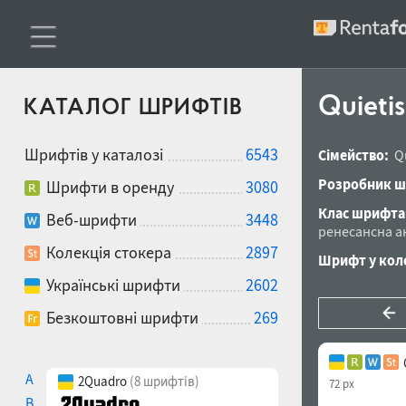
Quieti
КАТАЛОГ ШРИФТІВ
Шрифтів у каталозі
6543
Сімейство:
Q
Розробник ш
Шрифти в оренду
3080
Клас шрифта
Веб-шрифти
3448
ренесансна а
Колекція стокера
2897
Шрифт у коле
Українські шрифти
2602
Безкоштовні шрифти
269
A
2Quadro
(8 шрифтів)
72 px
B