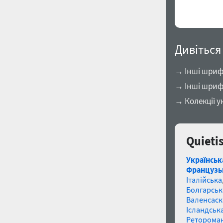
Дивіться
→ Інші шрифт
→ Інші шриф
→ Колекції у
Quieti
Українськ
Французь
Італійська
Болгарськ
Валенсаск
Ісландська
Реторома