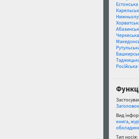
Естонська 
Карельськ
Нижньолу
Хорватськ
Абазинськ
Черкеська
Македонс
Рутульськ
Башкирсь
Таджицьк
Російська 
Функці
Застосуван
Заголово
Вид інфор
книга
,
жур
обкладин
Тип носія: