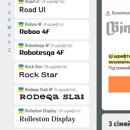
Road UI
(16 шрифтів)
T
U
Ravenholm
V
Roboo 4F
(4 шрифта)
W
X
Y
Robotesqa 4F
(8 шрифтів)
Z
Ці шрифти
економічн
Rock Star
(36 шрифтів)
Підтримай
Rodeqa Slab 4F
(6 шрифтів)
Rolleston Display
(14 шрифтів)
3 сіме