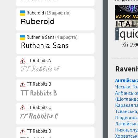
Ruberoid
(18 шрифтів)
Ruthenia Sans
(4 шрифта)
Хіт 199
TT Rabbits A
Ravenh
Англійськ
TT Rabbits B
Чеська
,
Го
Албанськ
(Шотландс
Каракалп
TT Rabbits C
Тсванська
Південнос
Латвійська
Нижньолу
TT Rabbits D
Хорватськ