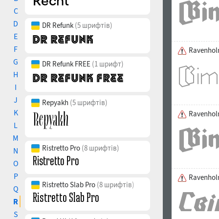
C
D
DR Refunk
(5 шрифтів)
E
F
Ravenhol
G
DR Refunk FREE
(1 шрифт)
H
I
J
Repyakh
(5 шрифтів)
K
Ravenhol
L
M
Ristretto Pro
(8 шрифтів)
N
O
P
Ravenhol
Ristretto Slab Pro
(8 шрифтів)
Q
R
S