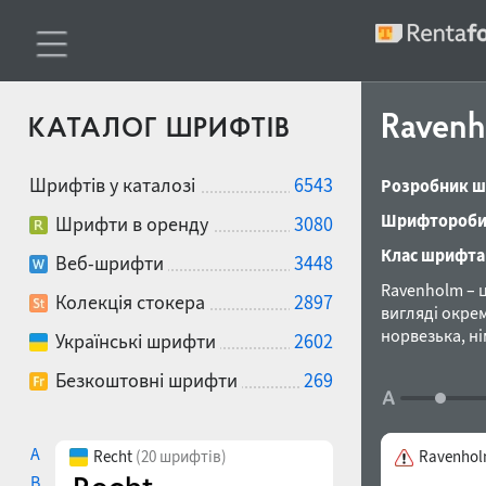
Raven
КАТАЛОГ ШРИФТІВ
Шрифтів у каталозі
6543
Розробник ш
Шрифтороби
Шрифти в оренду
3080
Клас шрифта
Веб-шрифти
3448
Ravenholm – 
Колекція стокера
2897
вигляді окрем
норвезька, ні
Українські шрифти
2602
голландська, 
Безкоштовні шрифти
269
5 накреслень
нова технолог
деяких додат
додатках чита
A
Recht
(20 шрифтів)
Ravenhol
році.
B