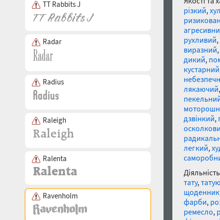
Якості та 
TT Rabbits J
різкий
,
ху
ризикова
агресивн
рухливий
,
Radar
виразний
дикий
,
по
кустарний
небезпеч
Radius
лякаючий
пекельни
моторошн
дзвінкий
,
Raleigh
осколков
радикаль
легкий
,
ху
саморобн
Ralenta
Діяльність
тату
,
тату
щоденник
Ravenholm
фарби
,
ро
ремесло
,