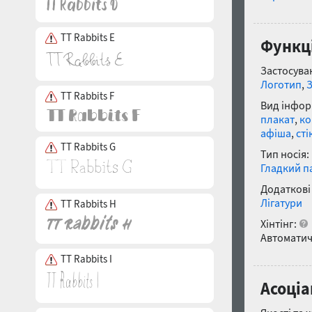
TT Rabbits E
Функці
Застосуван
Логотип
,
TT Rabbits F
Вид інфор
плакат
,
ко
афіша
,
сті
TT Rabbits G
Тип носія:
Гладкий п
Додаткові
Лігатури
TT Rabbits H
Хінтінг:
Автоматич
TT Rabbits I
Асоціа