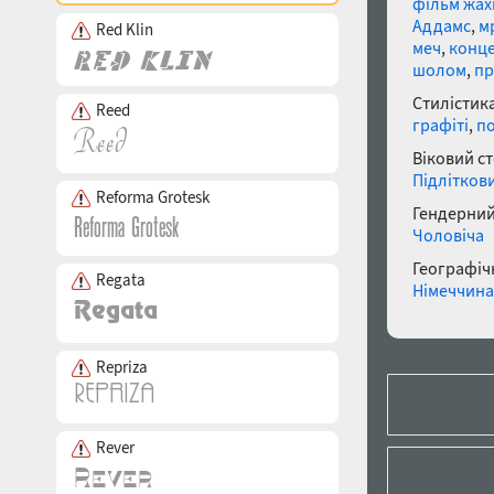
фільм жах
Аддамс
,
м
Red Klin
меч
,
конц
шолом
,
пр
Стилістика
Reed
графіті
,
п
Віковий с
Підлітков
Reforma Grotesk
Гендерний
Чоловіча
Географічн
Regata
Німеччина
Repriza
Rever