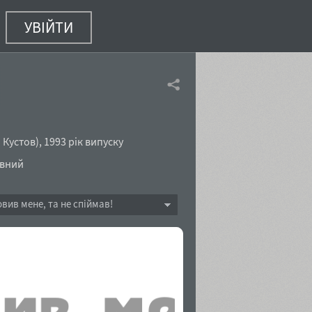
УВІЙТИ
ня)
Кустов
),
1993 рік випуску
ний
овив мене, та не спіймав!