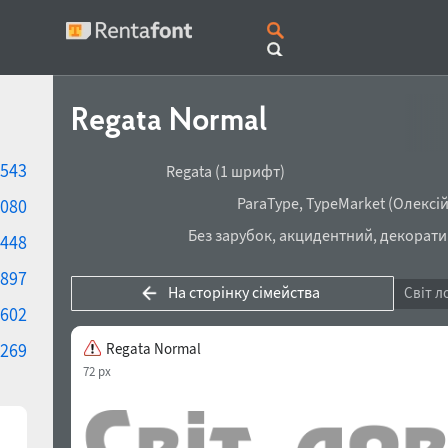
Regata Normal
(1 накреслен
543
Сімейство:
Regata
(1 шрифт)
Розробник шрифта:
ParaType
,
TypeMarket
(
Олексій 
080
Клас шрифта:
Без зарубок
,
акцидентний
,
декоратив
448
897
На сторінку сімейства
Світ л
602
269
Regata Normal
72 px