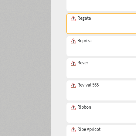
Red Klin
Reed
Reforma Grotesk
Regata
Repriza
Rever