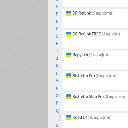
C
D
DR Refunk
(5 шрифтів)
E
F
G
DR Refunk FREE
(1 шрифт)
H
I
J
Repyakh
(5 шрифтів)
K
L
M
Ristretto Pro
(8 шрифтів)
N
O
P
Ristretto Slab Pro
(8 шрифтів)
Q
R
S