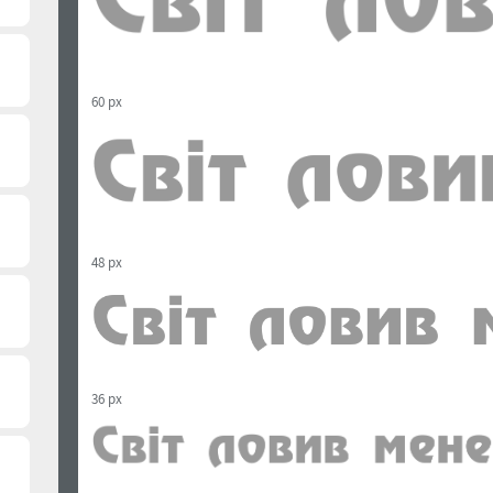
60 px
48 px
36 px