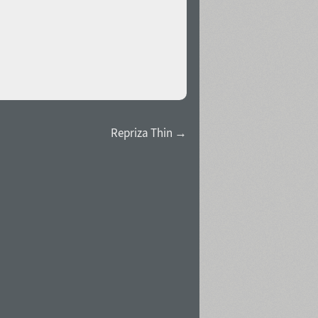
Repriza Thin →