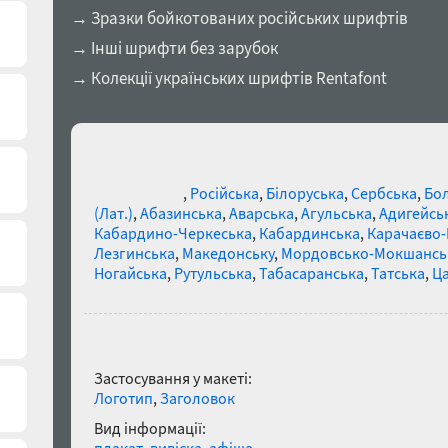
→ Зразки бойкотованих російських шрифтів
→ Інші шрифти без зарубок
→ Колекції українських шрифтів Rentafont
Regata Normal підтримує 28 мо
Англійська
,
Російська
,
Білоруська
,
Сербська
,
Болг
(Лат.)
,
Абазинська
,
Аварська
,
Агульська
,
Адигейсь
Кабардино-Черкеська
,
Кабардинська
,
Карачаєво-
Лезгинська
,
Македонську
,
Мордовсько-Мокшансь
Ногайська
,
Рутульська
,
Табасаранська
,
Татська
,
Ца
Функції шрифта Regata Normal
Застосування у макеті:
Логотип
,
Заголовок
Вид інформації: