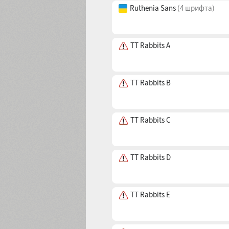
Ruberoid
(18 шрифтів)
Ruthenia Sans
(4 шрифта)
TT Rabbits A
TT Rabbits B
TT Rabbits C
TT Rabbits D