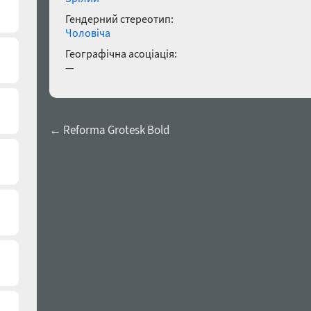
Зрілий
Гендерний стереотип:
Чоловіча
Географічна асоціація:
—
← Reforma Grotesk Bold