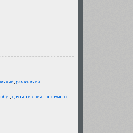
rmal
начний
,
ремісничий
обут
,
цвяхи
,
скріпки
,
інструмент
,