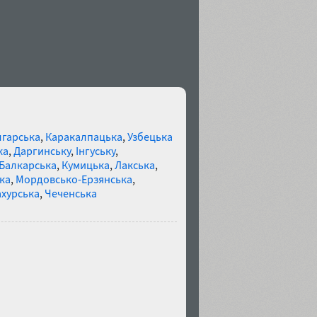
в
арська
,
Каракалпацька
,
Узбецька
ка
,
Даргинську
,
Інгуську
,
Балкарська
,
Кумицька
,
Лакська
,
ка
,
Мордовсько-Ерзянська
,
хурська
,
Чеченська