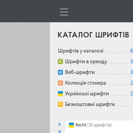
КАТАЛОГ ШРИФТІВ
Шрифтів у каталозі
6
Шрифти в оренду
3
Веб-шрифти
3
Колекція стокера
2
Українські шрифти
2
Безкоштовні шрифти
A
Recht
(20 шрифтів)
B