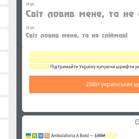
24 px
16 px
Ці шрифти недоступні. Правовласники та/або а
економічний зв'язок із росією, яка розв'язала а
Підтримайте Україну купуючи шрифти українських
2500+ українських 
)
Шрифти схожі на Regata Normal
(
3
з 
Ambulatoria A Bold —
1200₴
600₴