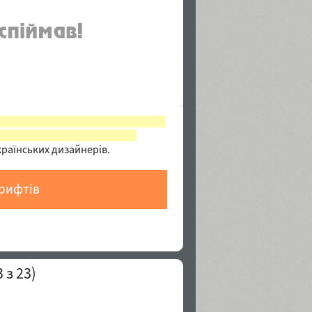
втори цих шрифтів мають
гресивну війну проти України.
 дизайнерів.
шрифтів
23)