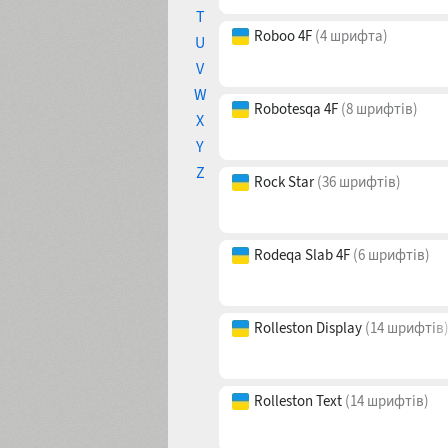
Road UI
(16 шрифтів)
T
U
V
Roboo 4F
(4 шрифта)
W
X
Y
Robotesqa 4F
(8 шрифтів)
Z
Rock Star
(36 шрифтів)
Rodeqa Slab 4F
(6 шрифтів)
Rolleston Display
(14 шрифтів