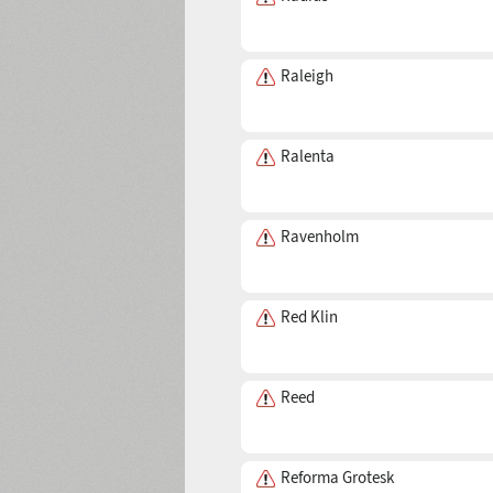
TT Rabbits J
Radar
Radius
Raleigh
Ralenta
Ravenholm