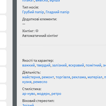
плакат
,
вивіска
,
афіша
Тип носія:
Грубий папір
,
Гладкий папір
Додаткові елементи:
—
Хінтінг:
Автоматичний хінтінг
Асоціації зі шрифтом Regata No
Якості та характер:
важкий
,
твердий
,
залізний
,
яскравий
,
помітний
,
з
Діяльність:
майстерня
,
ремонт
,
торгівля
,
реклама
,
матеріал
,
п
кузня
,
ремесло
Стилістика:
ар-нуво
,
модерн
,
ретро
Віковий стереотип: