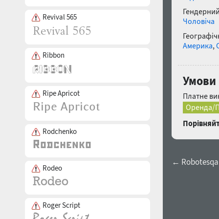
Гендерний
Revival 565
Чоловіча
Географічн
Америка
,
Ribbon
Умови 
Ripe Apricot
Платне ви
Оренда/П
Порівняйт
Rodchenko
← Robotesqa 
Rodeo
Roger Script