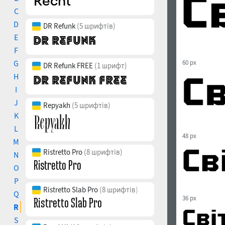
C
D
DR Refunk
(5 шрифтів)
E
F
G
60 px
DR Refunk FREE
(1 шрифт)
H
I
J
Repyakh
(5 шрифтів)
K
L
48 px
M
Ristretto Pro
(8 шрифтів)
N
O
P
Ristretto Slab Pro
(8 шрифтів)
Q
36 px
R
S