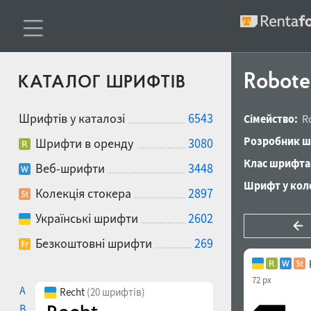
Robote
КАТАЛОГ ШРИФТІВ
Шрифтів у каталозі
6543
Сімейство:
R
Розробник ш
Шрифти в оренду
3080
Клас шрифта
Веб-шрифти
3448
Шрифт у коле
Колекція стокера
2897
Українські шрифти
2602
Безкоштовні шрифти
269
72 px
A
Recht
(20 шрифтів)
B