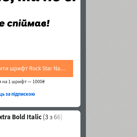
Купити шрифт Rock Star Narrow Extra Bold Italic
я на 1 шрифт —
1000₴
яць за підпискою
ra Bold Italic
(
3
з 66)