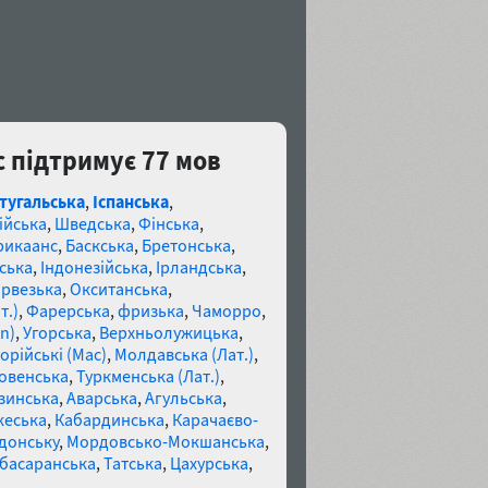
ic підтримує 77 мов
тугальська
,
Іспанська
,
ійська
,
Шведська
,
Фінська
,
икаанс
,
Баскська
,
Бретонська
,
ська
,
Індонезійська
,
Ірландська
,
рвезька
,
Окситанська
,
т.)
,
Фарерська
,
фризька
,
Чаморро
,
n)
,
Угорська
,
Верхньолужицька
,
орійські (Mac)
,
Молдавська (Лат.)
,
овенська
,
Туркменська (Лат.)
,
зинська
,
Аварська
,
Агульська
,
кеська
,
Кабардинська
,
Карачаєво-
донську
,
Мордовсько-Мокшанська
,
басаранська
,
Татська
,
Цахурська
,