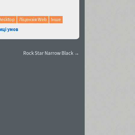
Desktop
Ліцензія Web
Інше
иці умов
Rock Star Narrow Black →