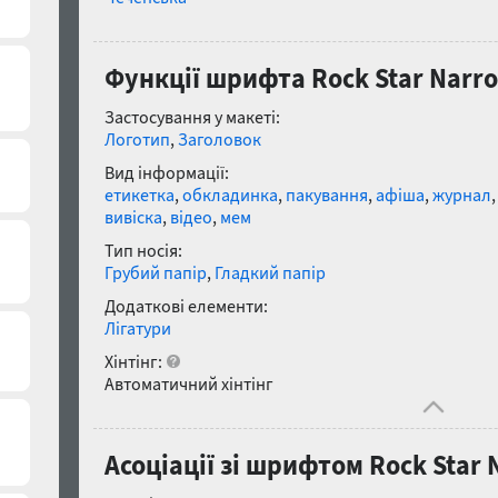
Функції шрифта Rock Star Narrow
Застосування у макеті:
Логотип
,
Заголовок
Вид інформації:
етикетка
,
обкладинка
,
пакування
,
афіша
,
журнал
вивіска
,
відео
,
мем
Тип носія:
Грубий папір
,
Гладкий папір
Додаткові елементи:
Лігатури
Хінтінг:
Автоматичний хінтінг
Асоціації зі шрифтом Rock Star N