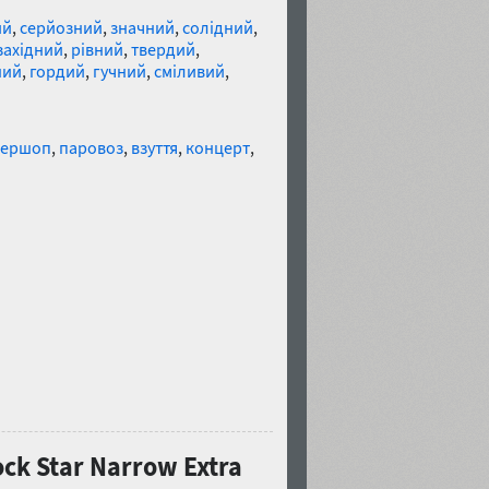
ий
,
серйозний
,
значний
,
солідний
,
західний
,
рівний
,
твердий
,
ний
,
гордий
,
гучний
,
сміливий
,
бершоп
,
паровоз
,
взуття
,
концерт
,
k Star Narrow Extra