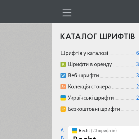
КАТАЛОГ ШРИФТІВ
Шрифтів у каталозі
6
Шрифти в оренду
3
Веб-шрифти
3
Колекція стокера
2
Українські шрифти
2
Безкоштовні шрифти
A
Recht
(20 шрифтів)
B