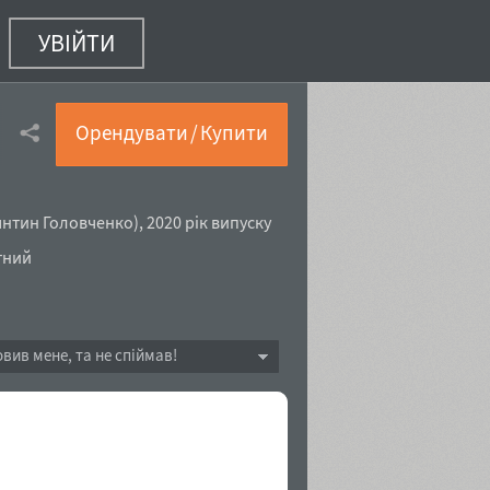
УВІЙТИ
Italic
(32 з 36)
Орендувати / Купити
янтин Головченко
),
2020 рік випуску
тний
овив мене, та не спіймав!