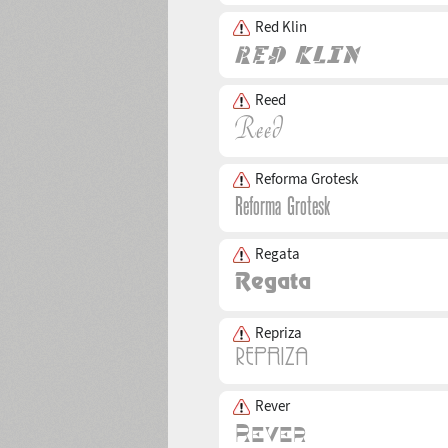
Red Klin
Reed
Reforma Grotesk
Regata
Repriza
Rever