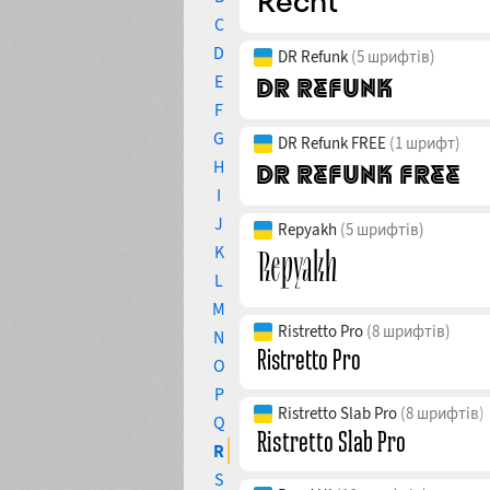
C
D
DR Refunk
(5 шрифтів)
E
F
G
DR Refunk FREE
(1 шрифт)
H
I
J
Repyakh
(5 шрифтів)
K
L
M
Ristretto Pro
(8 шрифтів)
N
O
P
Ristretto Slab Pro
(8 шрифтів)
Q
R
S