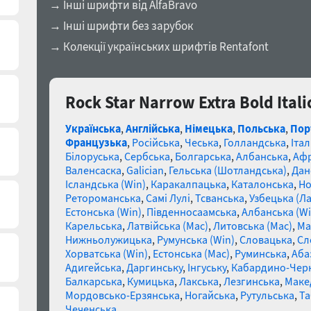
→ Інші шрифти від AlfaBravo
→ Інші шрифти без зарубок
→ Колекції українських шрифтів Rentafont
Rock Star Narrow Extra Bold Ital
Українська
,
Англійська
,
Німецька
,
Польська
,
Пор
Французька
,
Російська
,
Чеська
,
Голландська
,
Італ
Білоруська
,
Сербська
,
Болгарська
,
Албанська
,
Афр
Валенсаска
,
Galician
,
Гельська (Шотландська)
,
Дан
Ісландська (Win)
,
Каракалпацька
,
Каталонська
,
Но
Ретороманська
,
Самі Лулі
,
Тсванська
,
Узбецька (Ла
Естонська (Win)
,
Південносаамська
,
Албанська (Wi
Карельська
,
Латвійська (Mac)
,
Литовська (Mac)
,
Ма
Нижньолужицька
,
Румунська (Win)
,
Словацька
,
Сл
Хорватська (Win)
,
Естонська (Mac)
,
Руминська
,
Аба
Адигейська
,
Даргинську
,
Інгуську
,
Кабардино-Чер
Балкарська
,
Кумицька
,
Лакська
,
Лезгинська
,
Маке
Мордовсько-Ерзянська
,
Ногайська
,
Рутульська
,
Та
Чеченська