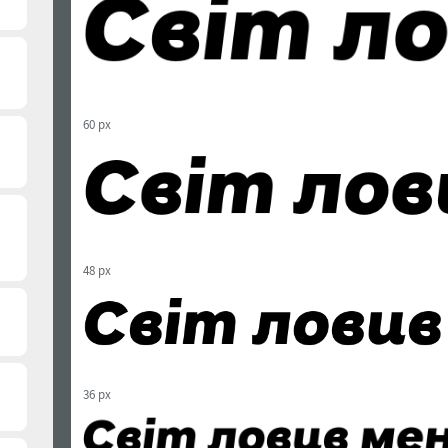
60 px
48 px
36 px