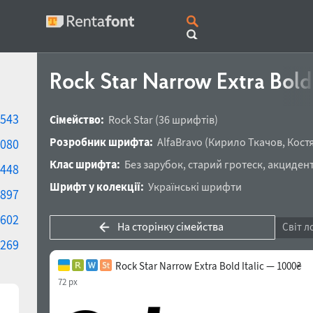
Rock Star Narrow Extra Bold 
543
Сімейство:
Rock Star
(36 шрифтів)
Розробник шрифта:
AlfaBravo
(
Кирило Ткачов
,
Кост
080
Клас шрифта:
Без зарубок
,
старий гротеск
,
акциден
448
Шрифт у колекції:
Українські шрифти
897
602
На сторінку сімейства
Світ л
269
Rock Star Narrow Extra Bold Italic — 1000₴
72 px