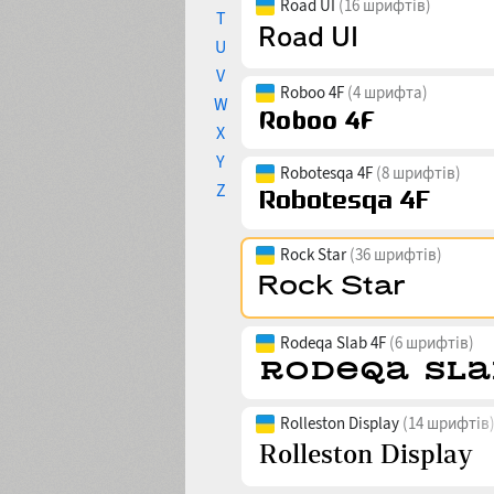
Road UI
(16 шрифтів)
T
U
V
Roboo 4F
(4 шрифта)
W
X
Y
Robotesqa 4F
(8 шрифтів)
Z
Rock Star
(36 шрифтів)
Rodeqa Slab 4F
(6 шрифтів)
Rolleston Display
(14 шрифтів