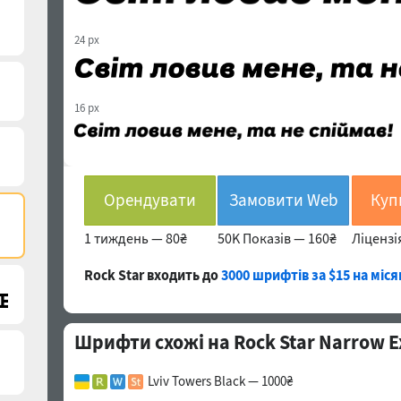
24 px
16 px
Орендувати
Замовити Web
1 тиждень —
80₴
50K Показів —
160₴
Ліцензі
Rock Star входить до
3000 шрифтів за $15 на міс
Шрифти схожі на Rock Star Narrow Ext
)
Lviv Towers Black — 1000₴