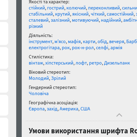
Якості та характер:
стійкий
,
гострий
,
колючий
,
переконливий
,
сильн
стабільний
,
крутий
,
якісний
,
чіткий
,
самостійний
,
сталевий
,
залізний
,
мотивуючий
,
надійний
,
амбіт
різкий
Діяльність:
інструмент
,
м'ясо
,
мафія
,
карти
,
обід
,
вечеря
,
Бар
електрогітара
,
рок
,
рок-н-рол
,
селфі
,
армія
Стилістика:
вінтаж
,
хіпстерський
,
лофт
,
ретро
,
Дизельпанк
Віковий стереотип:
Молодий
,
Зрілий
Гендерний стереотип:
Чоловіча
Географічна асоціація:
Європа
,
захід
,
Америка
,
США
Умови використання шрифта Roc