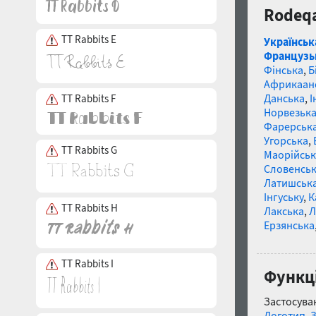
Rodeqa
TT Rabbits E
Українськ
Французь
Фінська
,
Б
Африкаан
Данська
,
І
TT Rabbits F
Норвезьк
Фарерськ
Угорська
,
TT Rabbits G
Маорійські
Словенсь
Латишськ
Інгуську
,
К
TT Rabbits H
Лакська
,
Л
Ерзянська
TT Rabbits I
Функці
Застосуван
Логотип
,