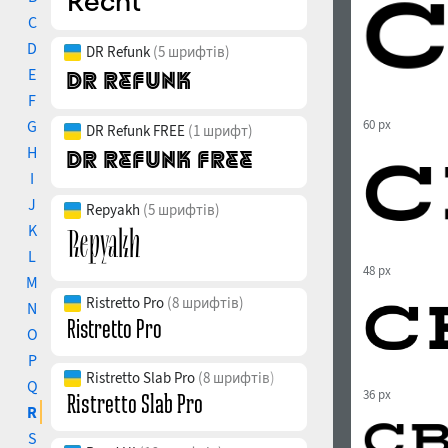
C
D
DR Refunk
(5 шрифтів)
E
F
G
60 px
DR Refunk FREE
(1 шрифт)
H
I
J
Repyakh
(5 шрифтів)
K
L
48 px
M
Ristretto Pro
(8 шрифтів)
N
O
P
Ristretto Slab Pro
(8 шрифтів)
Q
36 px
R
S