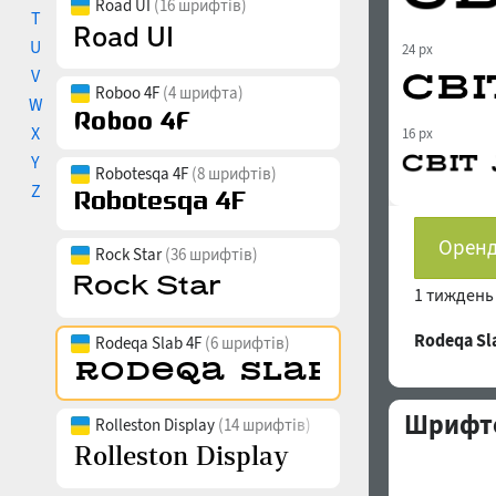
Road UI
(16 шрифтів)
T
U
24 px
V
Roboo 4F
(4 шрифта)
W
X
16 px
Y
Robotesqa 4F
(8 шрифтів)
Z
Оренд
Rock Star
(36 шрифтів)
1 тижден
Rodeqa S
Rodeqa Slab 4F
(6 шрифтів)
Шрифто
Rolleston Display
(14 шрифтів)