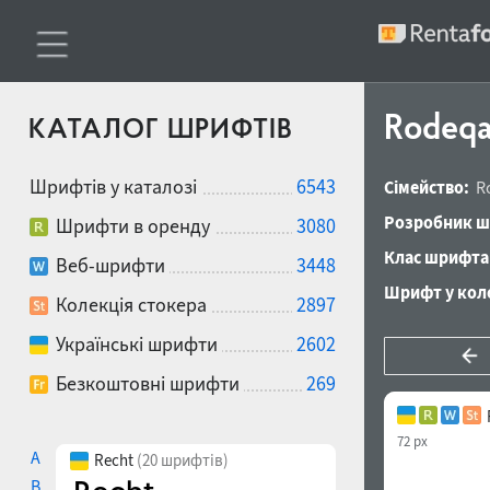
Rodeqa
КАТАЛОГ ШРИФТІВ
Шрифтів у каталозі
6543
Сімейство:
R
Розробник ш
Шрифти в оренду
3080
Клас шрифта
Веб-шрифти
3448
Шрифт у коле
Колекція стокера
2897
Українські шрифти
2602
Безкоштовні шрифти
269
72 px
A
Recht
(20 шрифтів)
B