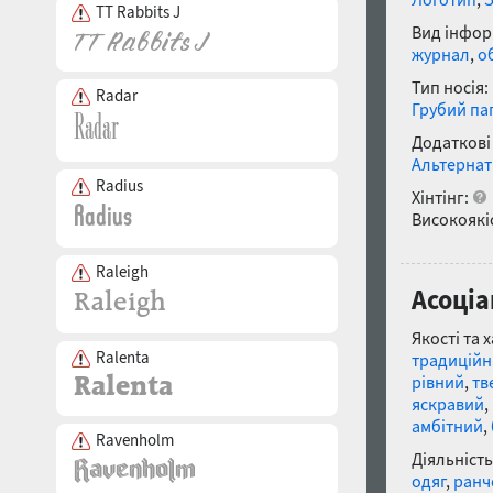
TT Rabbits J
Вид інфор
журнал
,
о
Тип носія:
Radar
Грубий па
Додаткові
Альтернат
Radius
Хінтінг:
Високоякіс
Raleigh
Асоціа
Якості та 
Ralenta
традицій
рівний
,
тв
яскравий
,
амбітний
,
Ravenholm
Діяльність
одяг
,
ранч