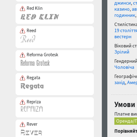
джинси
,
с
Red Klin
казино
,
ав
годинник
Стилістика
19 столітт
Reed
вестерн
Віковий с
Зрілий
Reforma Grotesk
Гендерний
Чоловіча
Географічн
Regata
захід
,
Аме
Repriza
Умови 
Платне ви
Оренда/П
Rever
Порівняйт