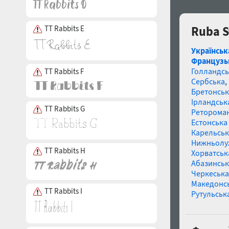
TT Rabbits E
Ruba S
Українськ
Французь
Голландсь
TT Rabbits F
Сербська
,
Бретонськ
Ірландськ
TT Rabbits G
Реторома
Естонська 
Карельськ
Нижньолу
TT Rabbits H
Хорватськ
Абазинськ
Черкеська
Македонс
TT Rabbits I
Рутульськ