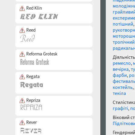
молодіжн
Red Klin
грайливи
експерим
потішний
рукотвор
Reed
моторошн
тропічний
радикаль
Reforma Grotesk
Діяльність
ремесло
,
вечірка
,
т
фарби
,
ро
Regata
фестивал
коктейль
,
текіла
Repriza
Стилістика
графіті
,
п
Віковий с
Rever
Підлітков
Гендерний