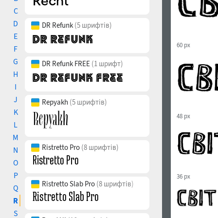
C
D
DR Refunk
(5 шрифтів)
E
60 px
F
G
DR Refunk FREE
(1 шрифт)
H
I
J
Repyakh
(5 шрифтів)
K
48 px
L
M
Ristretto Pro
(8 шрифтів)
N
O
P
36 px
Ristretto Slab Pro
(8 шрифтів)
Q
R
S