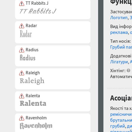
Функці
TT Rabbits J
Застосуван
Логотип
,
Radar
Вид інфор
реклама
,
Тип носія:
Грубий па
Radius
Додаткові
Лігатури
,
Хінтінг:
Raleigh
Автоматич
Ralenta
Асоціа
Якості та 
ремісничи
Ravenholm
брутальн
грубий
,
ди
південний