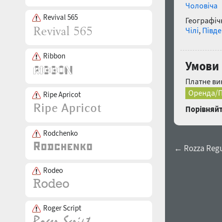
Чоловіча
Revival 565
Географічн
Чілі
,
Півд
Ribbon
Умови 
Платне ви
Оренда/П
Ripe Apricot
Порівняйт
Rodchenko
← Rozza Regu
Rodeo
Roger Script