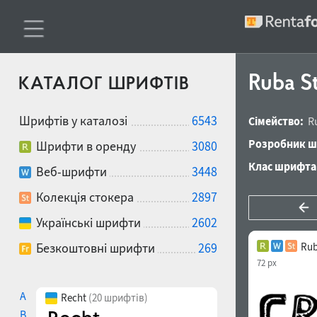
Ruba S
КАТАЛОГ ШРИФТІВ
Шрифтів у каталозі
6543
Сімейство:
R
Розробник ш
Шрифти в оренду
3080
Клас шрифта
Веб-шрифти
3448
Колекція стокера
2897
Українські шрифти
2602
Безкоштовні шрифти
269
Rub
72 px
A
Recht
(20 шрифтів)
B