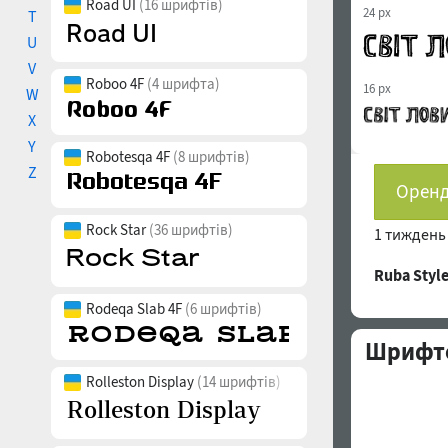
Road UI
(16 шрифтів)
24 px
T
U
V
Roboo 4F
(4 шрифта)
16 px
W
X
Y
Robotesqa 4F
(8 шрифтів)
Z
Оренд
Rock Star
(36 шрифтів)
1 тижден
Ruba Sty
Rodeqa Slab 4F
(6 шрифтів)
Шрифто
Rolleston Display
(14 шрифтів)