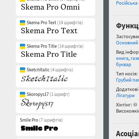
Російська 
Skema Pro Text
(14 шрифтів)
Функці
Застосуван
Основний 
Skema Pro Title
(14 шрифтів)
Вид інфор
книга
,
газ
буквар
SketchItalic
(4 шрифта)
Тип носія:
Грубий па
Додаткові
Skoropys17
(1 шрифт)
Лігатури
Хінтінг:
Високоякіс
Smile Pro
(7 шрифтів)
Асоціа