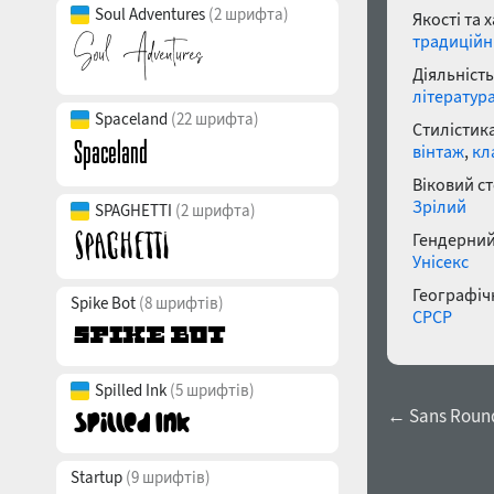
Soul Adventures
(2 шрифта)
Якості та 
традицій
Діяльність
літератур
Spaceland
(22 шрифта)
Стилістика
вінтаж
,
кл
Віковий с
Зрілий
SPAGHETTI
(2 шрифта)
Гендерний
Унісекс
Географічн
Spike Bot
(8 шрифтів)
СРСР
Spilled Ink
(5 шрифтів)
← Sans Round
Startup
(9 шрифтів)