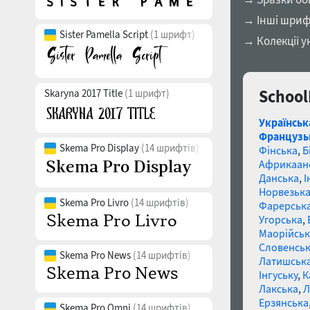
→ Інші шриф
Sister Pamella Script
(1 шрифт)
→ Колекції у
School
Skaryna 2017 Title
(1 шрифт)
Українськ
Французь
Skema Pro Display
(14 шрифтів)
Фінська
,
Б
Африкаан
Данська
,
І
Норвезьк
Skema Pro Livro
(14 шрифтів)
Фарерськ
Угорська
,
Маорійські
Словенсь
Skema Pro News
(14 шрифтів)
Латишськ
Інгуську
,
К
Лакська
,
Л
Ерзянська
Skema Pro Omni
(14 шрифтів)