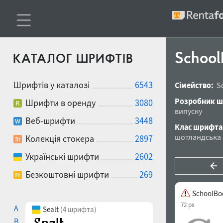
School
КАТАЛОГ ШРИФТІВ
Шрифтів у каталозі
6543
Сімейство:
S
Розробник ш
Шрифти в оренду
3080
випуску
Веб-шрифти
3448
Клас шрифта
шотландська 
Колекція стокера
2897
Українські шрифти
2602
Безкоштовні шрифти
269
SchoolBo
72 px
A
Sealt
(4 шрифта)
B