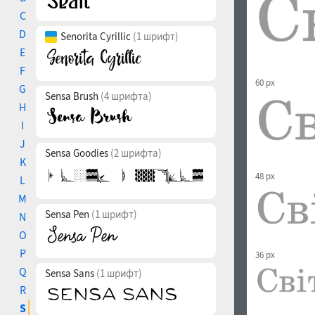
C
D
Senorita Cyrillic
(1 шрифт)
E
F
60 px
G
Sensa Brush
(4 шрифта)
H
I
J
Sensa Goodies
(2 шрифта)
K
48 px
L
M
Sensa Pen
(1 шрифт)
N
O
P
36 px
Q
Sensa Sans
(1 шрифт)
R
S