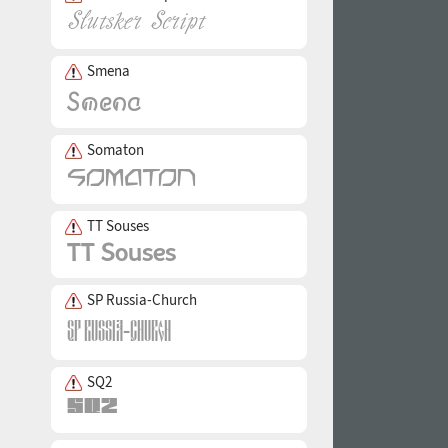
Smena
Somaton
TT Souses
SP Russia-Church
SQ2