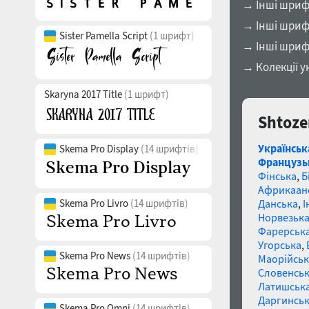
→ Інші шрифт
→ Інші шрифт
Sister Pamella Script
(1 шрифт)
→ Інші шриф
→ Колекції у
Skaryna 2017 Title
(1 шрифт)
Shtoze
Українськ
Skema Pro Display
(14 шрифтів)
Французь
Фінська
,
Б
Африкаан
Skema Pro Livro
(14 шрифтів)
Данська
,
І
Норвезьк
Фарерськ
Угорська
,
Skema Pro News
(14 шрифтів)
Маорійські
Словенсь
Латишськ
Даргинськ
Skema Pro Omni
(14 шрифтів)