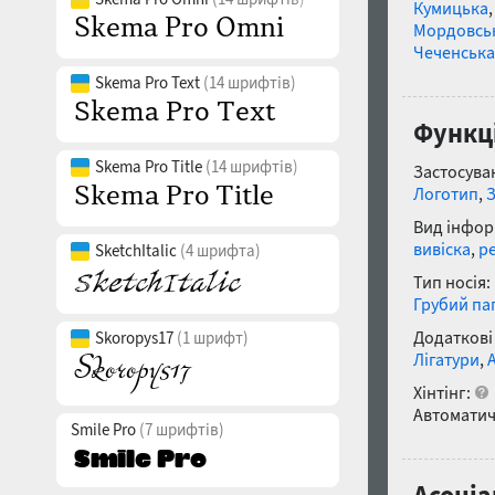
Кумицька
Мордовсь
Чеченська
Skema Pro Text
(14 шрифтів)
Функці
Skema Pro Title
(14 шрифтів)
Застосуван
Логотип
,
Вид інфор
вивіска
,
р
SketchItalic
(4 шрифта)
Тип носія:
Грубий па
Додаткові
Skoropys17
(1 шрифт)
Лігатури
,
Хінтінг:
Автоматич
Smile Pro
(7 шрифтів)