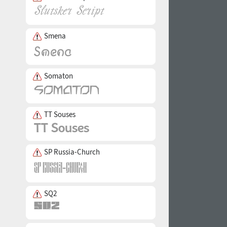
Smena
Somaton
TT Souses
SP Russia-Church
SQ2