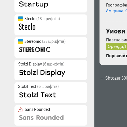
Географічн
Америка
,
Steclo
(18 шрифтів)
Умови 
Платне ви
Stereonic
(38 шрифтів)
Оренда/П
Порівняйт
Stolzl Display
(6 шрифтів)
← Shtozer 30
Stolzl Text
(6 шрифтів)
Sans Rounded