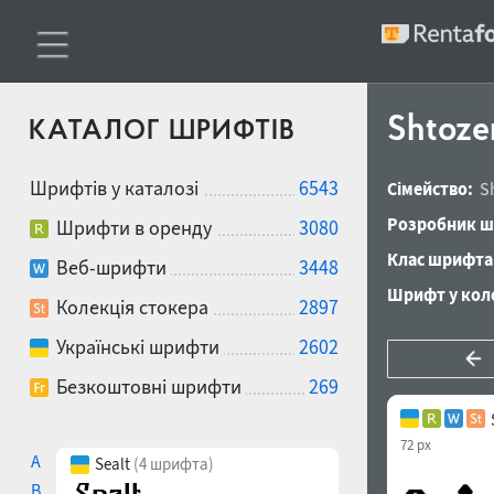
Shtoze
КАТАЛОГ ШРИФТІВ
Шрифтів у каталозі
6543
Сімейство:
S
Розробник ш
Шрифти в оренду
3080
Клас шрифта
Веб-шрифти
3448
Шрифт у коле
Колекція стокера
2897
Українські шрифти
2602
Безкоштовні шрифти
269
72 px
A
Sealt
(4 шрифта)
B