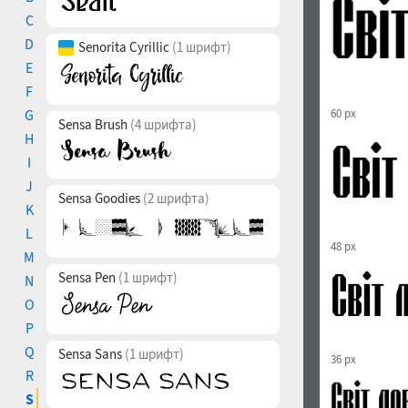
C
D
Senorita Cyrillic
(1 шрифт)
E
F
G
60 px
Sensa Brush
(4 шрифта)
H
I
J
Sensa Goodies
(2 шрифта)
K
L
48 px
M
Sensa Pen
(1 шрифт)
N
O
P
Q
Sensa Sans
(1 шрифт)
36 px
R
S