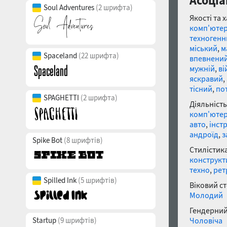
Асоціа
Soul Adventures
(2 шрифта)
Якості та 
комп'юте
техногенн
міський
,
м
Spaceland
(22 шрифта)
впевнени
мужній
,
ві
яскравий
,
тісний
,
по
SPAGHETTI
(2 шрифта)
Діяльність
комп'юте
авто
,
інст
андроїд
,
з
Spike Bot
(8 шрифтів)
Стилістика
конструкт
техно
,
рет
Spilled Ink
(5 шрифтів)
Віковий с
Молодий
Гендерний
Startup
(9 шрифтів)
Чоловіча